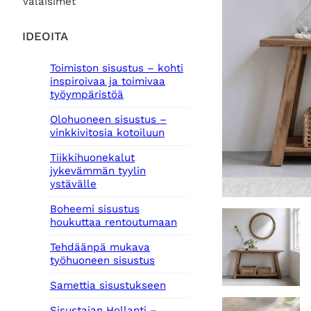
Valaisimet
IDEOITA
Toimiston sisustus – kohti
inspiroivaa ja toimivaa
työympäristöä
Olohuoneen sisustus –
vinkkivitosia kotoiluun
Tiikkihuonekalut
jykevämmän tyylin
ystävälle
Boheemi sisustus
houkuttaa rentoutumaan
Tehdäänpä mukava
työhuoneen sisustus
Samettia sisustukseen
Sisustajan Hollanti –