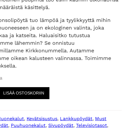
määräistä käsittelyä.
nsolipöytä tuo lämpöä ja tyylikkyyttä mihin
huoneeseen ja on ekologinen valinta, joka
kaa ja katseita. Haluaisitko tutustua
omme lähemmin? Se onnistuu
millamme Kirkkonummella. Autamme
mme oikean kalusteen valinnassa. Toimimme
ksella.
a
LISÄÄ OSTOSKORIIN
Huonekalut
, 
Kevätsisustus
, 
Lankkupöydät
, 
Must
ydät
, 
Puuhuonekalut
, 
Sivupöydät
, 
Televisiotasot
, 