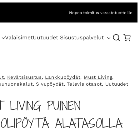
Nopea toimitus varastotuotteille
Valaisimet
Uutuudet
Sisustuspalvelut
ut
, 
Kevätsisustus
, 
Lankkupöydät
, 
Must Living
, 
uuhuonekalut
, 
Sivupöydät
, 
Televisiotasot
, 
Uutuudet
 LIVING PUINEN
SOLIPÖYTÄ ALATASOLLA