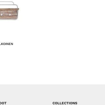
T
E
A
L
E
N
N
U
K
S
E
S
S
A
LKOINEN
DOT
COLLECTIONS