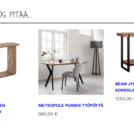
p
ö
ÖS PITÄÄ…
y
t
ä
a
l
a
t
a
s
BEAM JY
o
KONSOLI
l
1250,00
l
NEN
METROPOLE PUINEN TYÖPÖYTÄ
a
0
980,00
€
m
ä