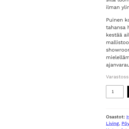
ilman yli
Puinen ko
tahansa 
kestää ai
mallisto
showroo
mielellä
ajanvarau
Varastoss
M
u
s
t
Osastot:
L
Living
, 
Pö
i