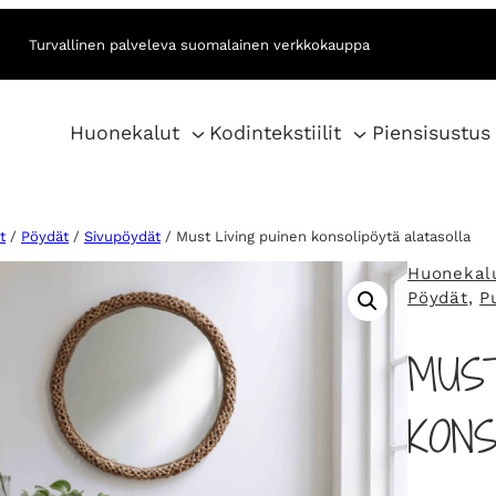
Turvallinen palveleva suomalainen verkkokauppa
Huonekalut
Kodintekstiilit
Piensisustus
t
/
Pöydät
/
Sivupöydät
/ Must Living puinen konsolipöytä alatasolla
Huonekal
Pöydät
, 
P
MUST
KON