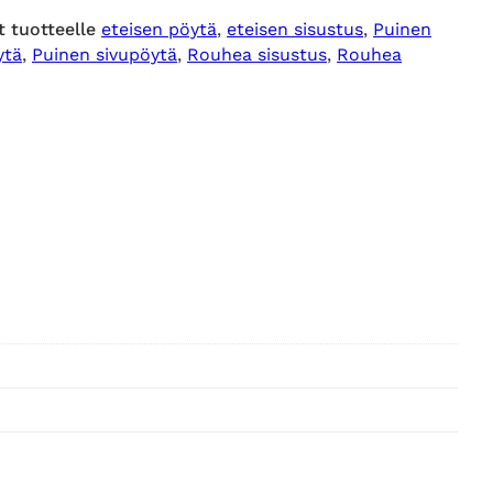
t tuotteelle
eteisen pöytä
, 
eteisen sisustus
, 
Puinen
ytä
, 
Puinen sivupöytä
, 
Rouhea sisustus
, 
Rouhea