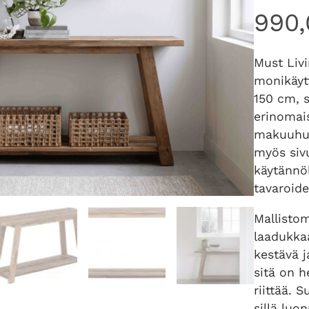
990
Must Livi
monikäytt
150 cm, 
erinomais
makuuhuo
myös sivu
käytännöl
tavaroide
Mallisto
laadukkaa
kestävä j
sitä on 
riittää. 
sillä luo