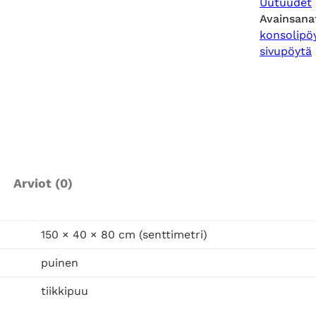
Uutuudet
v
Avainsana
i
konsolipö
n
sivupöytä
g
p
u
i
n
e
n
Arviot (0)
k
o
n
150 × 40 × 80 cm (senttimetri)
s
puinen
o
l
tiikkipuu
i