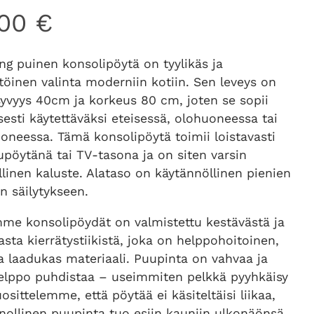
,00
€
ng puinen konsolipöytä on tyylikäs ja
öinen valinta moderniin kotiin. Sen leveys on
syvyys 40cm ja korkeus 80 cm, joten se sopii
esti käytettäväksi eteisessä, olohuoneessa tai
neessa. Tämä konsolipöytä toimii loistavasti
pöytänä tai TV-tasona ja on siten varsin
linen kaluste. Alataso on käytännöllinen pienien
n säilytykseen.
mme konsolipöydät on valmistettu kestävästä ja
sta kierrätystiikistä, joka on helppohoitoinen,
a laadukas materiaali. Puupinta on vahvaa ja
helppo puhdistaa – useimmiten pelkkä pyyhkäisy
Suosittelemme, että pöytää ei käsiteltäisi liikaa,
nnollinen puupinta tuo esiin kauniin ulkonäönsä