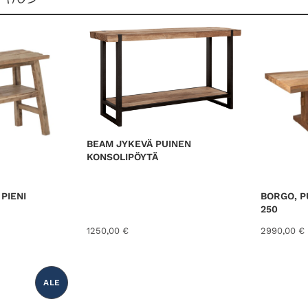
BEAM JYKEVÄ PUINEN
KONSOLIPÖYTÄ
PIENI
BORGO, P
250
1250,00
€
2990,00
€
ALE
T
U
O