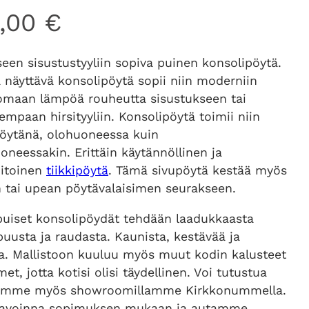
0,00
€
seen sisustustyyliin sopiva puinen konsolipöytä.
 näyttävä konsolipöytä sopii niin moderniin
uomaan lämpöä rouheutta sisustukseen tai
sempaan hirsityyliin. Konsolipöytä toimii niin
pöytänä, olohuoneessa kuin
neessakin. Erittäin käytännöllinen ja
itoinen
tiikkipöytä
. Tämä sivupöytä kestää myös
n tai upean pöytävalaisimen seurakseen.
puiset konsolipöydät tehdään laadukkaasta
puusta ja raudasta. Kaunista, kestävää ja
ta. Mallistoon kuuluu myös muut kodin kalusteet
met, jotta kotisi olisi täydellinen. Voi tutustua
oomme myös showroomillamme Kirkkonummella.
avoinna sopimuksen mukaan ja autamme