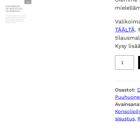
mielellä
Valikoim
TÄÄLTÄ
.
tilausma
Kysy lisä
M
e
t
r
Osastot:
o
Puuhuone
p
Avainsana
o
Konsolipö
l
sisustus
, 
e
k