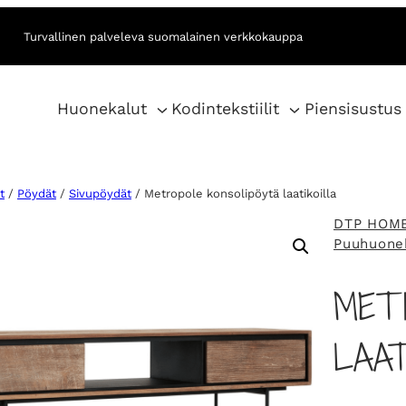
Turvallinen palveleva suomalainen verkkokauppa
Huonekalut
Kodintekstiilit
Piensisustus
t
/
Pöydät
/
Sivupöydät
/ Metropole konsolipöytä laatikoilla
DTP HOM
Puuhuone
MET
LAAT