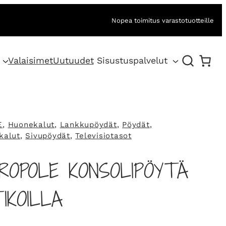
Nopea toimitus varastotuotteille
Valaisimet
Uutuudet
Sisustuspalvelut
E
, 
Huonekalut
, 
Lankkupöydät
, 
Pöydät
, 
kalut
, 
Sivupöydät
, 
Televisiotasot
ROPOLE KONSOLIPÖYTÄ
IKOILLA