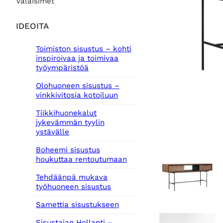
Valaisimet
IDEOITA
Toimiston sisustus – kohti
inspiroivaa ja toimivaa
työympäristöä
Olohuoneen sisustus –
vinkkivitosia kotoiluun
Tiikkihuonekalut
jykevämmän tyylin
ystävälle
Boheemi sisustus
houkuttaa rentoutumaan
Tehdäänpä mukava
työhuoneen sisustus
Samettia sisustukseen
Sisustajan Hollanti –