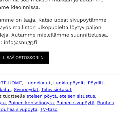
mme ideoinnissa.
amme on laaja. Katso upeat sivupöytämme
 Myös malliston ulkopuolelta löytyy paljon
lleja. Autamme mielellämme suunnittelussa.
ä: info@snugg.fi
LISÄÄ OSTOSKORIIN
DTP HOME
, 
Huonekalut
, 
Lankkupöydät
, 
Pöydät
, 
kalut
, 
Sivupöydät
, 
Televisiotasot
t tuotteelle
eteisen pöytä
, 
eteisen sisustus
, 
ytä
, 
Puinen konsolipöytä
, 
Puinen sivupöytä
, 
Rouhea
Rouhea sivupöytä
, 
TV-taso