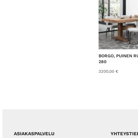
€
.
BORGO, PUINEN 
280
3200,00
€
ASIAKASPALVELU
YHTEYSTIE