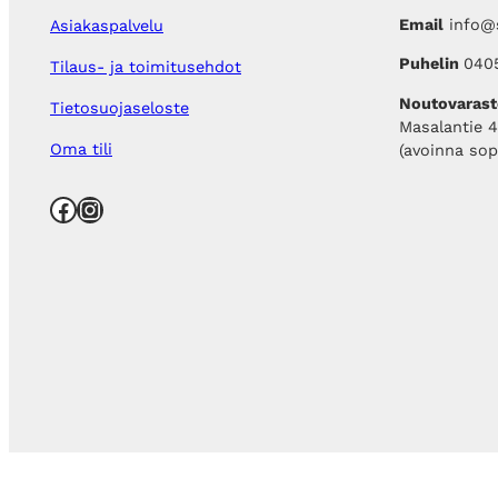
Email
info@s
Asiakaspalvelu
Puhelin
040
Tilaus- ja toimitusehdot
Noutovarast
Tietosuojaseloste
Masalantie 
Oma tili
(avoinna so
Facebook
Instagram