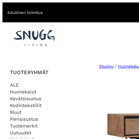
Edullinen toimitus
Etusivu
/
Huonekalu
TUOTERYHMÄT
ALE
Huonekalut
Kevätsisustus
Kodintekstiilit
Muut
Piensisustus
Tuotemerkit
Uutuudet