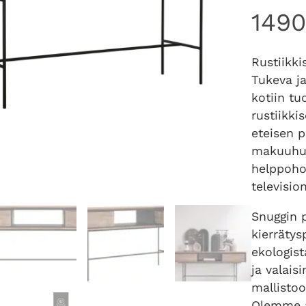
149
Rustiikki
Tukeva ja
kotiin t
rustiikki
eteisen 
makuuhuo
helppoho
televisio
Snuggin 
kierrätys
ekologis
ja valaisi
mallist
Olemme 