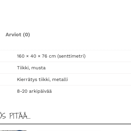
o
n
s
o
l
Arviot (0)
i
p
ö
160 × 40 × 76 cm (senttimetri)
y
Tiikki, musta
t
ä
Kierrätys tiikki, metalli
l
8-20 arkipäivää
a
a
t
ÖS PITÄÄ…
i
k
o