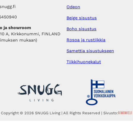
nugg.fi
Odeon
5450940
Beige sisustus
o ja showroom
Boho sisustus
410 A, Kirkkonummi, FINLAND
Rosoa ja rustiikkia
pimuksen mukaan)
Samettia sisustukseen
Tiikkihuonekalut
Copyright © 2026 SNUGG Living | All Rights Reserved | Sivusto: