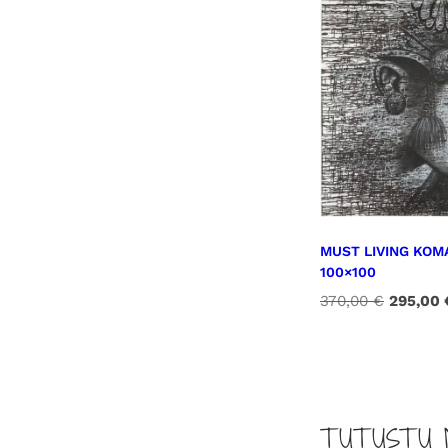
MUST LIVING KOM
100×100
A
370,00
€
295,00
l
k
u
p
e
TUTUSTU 
r