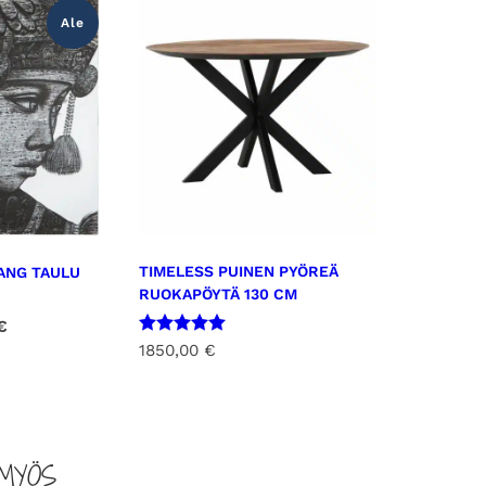
i
Ale
l
l
a
m
ä
ä
r
ä
TIMELESS PUINEN PYÖREÄ
ANG TAULU
RUOKAPÖYTÄ 130 CM
N
€
Arvostelu
y
1850,00
€
tuotteesta:
k
5.00
/ 5
y
i
n
MYÖS
e