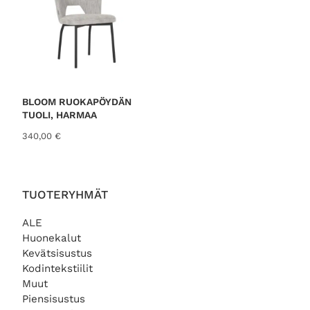
3
€
9
.
,
0
0
€
BLOOM RUOKAPÖYDÄN
.
TUOLI, HARMAA
340,00
€
TUOTERYHMÄT
ALE
Huonekalut
Kevätsisustus
Kodintekstiilit
Muut
Piensisustus