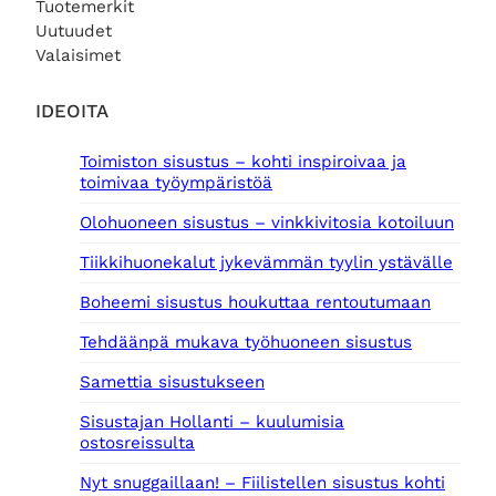
Tuotemerkit
Uutuudet
Valaisimet
IDEOITA
Toimiston sisustus – kohti inspiroivaa ja
toimivaa työympäristöä
Olohuoneen sisustus – vinkkivitosia kotoiluun
Tiikkihuonekalut jykevämmän tyylin ystävälle
Boheemi sisustus houkuttaa rentoutumaan
Tehdäänpä mukava työhuoneen sisustus
Samettia sisustukseen
Sisustajan Hollanti – kuulumisia
ostosreissulta
Nyt snuggaillaan! – Fiilistellen sisustus kohti