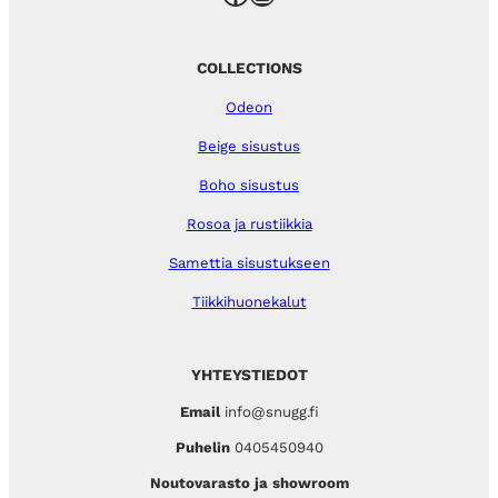
COLLECTIONS
Odeon
Beige sisustus
Boho sisustus
Rosoa ja rustiikkia
Samettia sisustukseen
Tiikkihuonekalut
YHTEYSTIEDOT
Email
info@snugg.fi
Puhelin
0405450940
Noutovarasto ja showroom