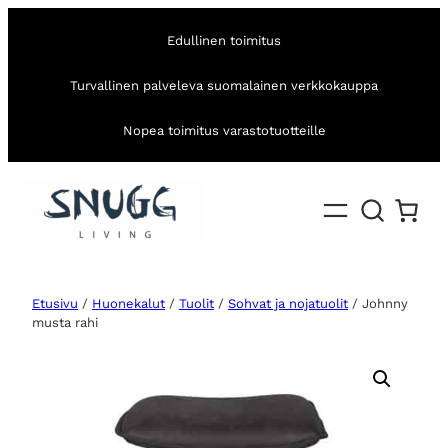
Edullinen toimitus
Turvallinen palveleva suomalainen verkkokauppa
Nopea toimitus varastotuotteille
Etusivu
/
Huonekalut
/
Tuolit
/
Sohvat ja nojatuolit
/ Johnny
musta rahi