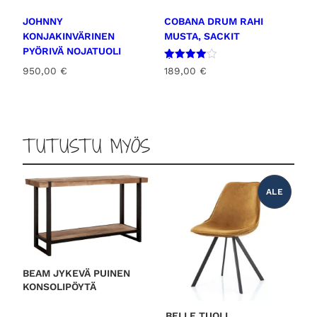
JOHNNY
COBANA DRUM RAHI
KONJAKINVÄRINEN
MUSTA, SACKIT
PYÖRIVÄ NOJATUOLI
Arvostel
189,00
€
950,00
€
u
tuotteest
a:
4.00
/ 5
TUTUSTU MYÖS
ALE
T
U
O
T
E
A
L
E
N
N
BEAM JYKEVÄ PUINEN
U
KONSOLIPÖYTÄ
K
S
E
S
BELLE TUOLI,