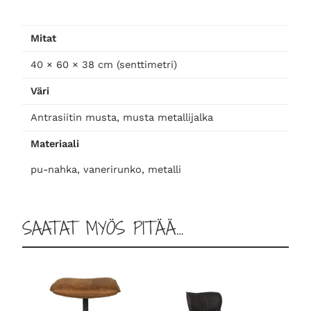
ä
r
Mitat
ä
40 × 60 × 38 cm (senttimetri)
Väri
Antrasiitin musta, musta metallijalka
Materiaali
pu-nahka, vanerirunko, metalli
SAATAT MYÖS PITÄÄ…