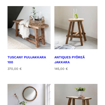
TUSCANY PUUJAKKARA
ANTIQUES PYÖREÄ
100
JAKKARA
370,00
€
145,00
€