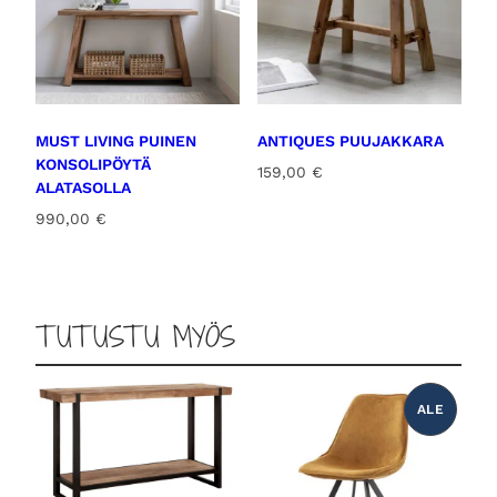
MUST LIVING PUINEN
ANTIQUES PUUJAKKARA
KONSOLIPÖYTÄ
159,00
€
ALATASOLLA
990,00
€
TUTUSTU MYÖS
ALE
T
U
O
T
E
A
L