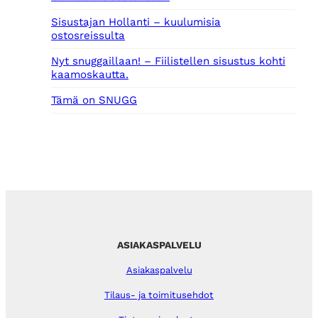
Sisustajan Hollanti – kuulumisia
ostosreissulta
Nyt snuggaillaan! – Fiilistellen sisustus kohti
kaamoskautta.
Tämä on SNUGG
ASIAKASPALVELU
Asiakaspalvelu
Tilaus- ja toimitusehdot