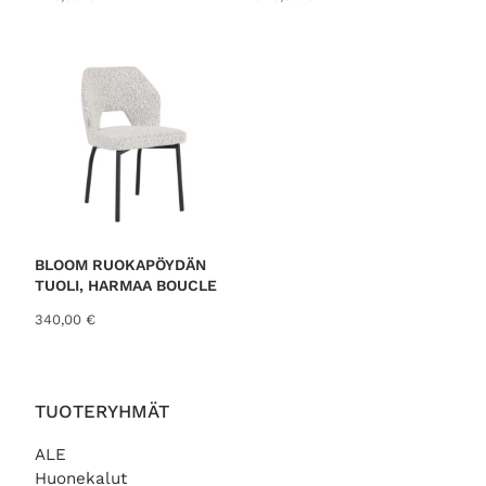
a
9
o
9
l
,
i
0
:
0
1
3
€
9
.
,
0
0
€
BLOOM RUOKAPÖYDÄN
.
TUOLI, HARMAA BOUCLE
340,00
€
TUOTERYHMÄT
ALE
Huonekalut