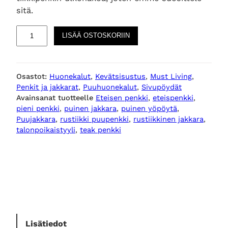
sitä.
T
LISÄÄ OSTOSKORIIN
u
s
c
Osastot:
Huonekalut
, 
Kevätsisustus
, 
Must Living
, 
a
Penkit ja jakkarat
, 
Puuhuonekalut
, 
Sivupöydät
n
Avainsanat tuotteelle
Eteisen penkki
, 
eteispenkki
, 
y
pieni penkki
, 
puinen jakkara
, 
puinen yöpöytä
, 
p
Puujakkara
, 
rustiikki puupenkki
, 
rustiikkinen jakkara
, 
i
talonpoikaistyyli
, 
teak penkki
e
n
i
p
u
u
j
Lisätiedot
a