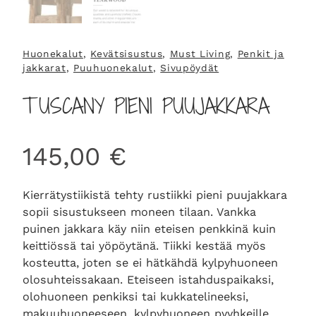
Huonekalut
, 
Kevätsisustus
, 
Must Living
, 
Penkit ja
jakkarat
, 
Puuhuonekalut
, 
Sivupöydät
TUSCANY PIENI PUUJAKKARA
145,00
€
Kierrätystiikistä tehty rustiikki pieni puujakkara
sopii sisustukseen moneen tilaan. Vankka
puinen jakkara käy niin eteisen penkkinä kuin
keittiössä tai yöpöytänä. Tiikki kestää myös
kosteutta, joten se ei hätkähdä kylpyhuoneen
olosuhteissakaan. Eteiseen istahduspaikaksi,
olohuoneen penkiksi tai kukkatelineeksi,
makuuhuoneeseen, kylpyhuoneen pyyhkeille.