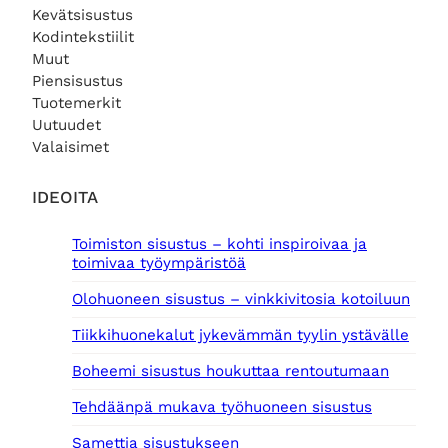
Kevätsisustus
Kodintekstiilit
Muut
Piensisustus
Tuotemerkit
Uutuudet
Valaisimet
IDEOITA
Toimiston sisustus – kohti inspiroivaa ja
toimivaa työympäristöä
Olohuoneen sisustus – vinkkivitosia kotoiluun
Tiikkihuonekalut jykevämmän tyylin ystävälle
Boheemi sisustus houkuttaa rentoutumaan
Tehdäänpä mukava työhuoneen sisustus
Samettia sisustukseen