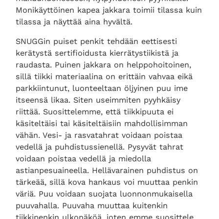
Monikäyttöinen kapea jakkara toimii tilassa kuin
tilassa ja näyttää aina hyvältä.
SNUGGin puiset penkit tehdään eettisesti
kerätystä sertifioidusta kierrätystiikistä ja
raudasta. Puinen jakkara on helppohoitoinen,
sillä tiikki materiaalina on erittäin vahvaa eikä
parkkiintunut, luonteeltaan öljyinen puu ime
itseensä likaa. Siten useimmiten pyyhkäisy
riittää. Suosittelemme, että tiikkipuuta ei
käsiteltäisi tai käsiteltäisiin mahdollisimman
vähän. Vesi- ja rasvatahrat voidaan poistaa
vedellä ja puhdistussienellä. Pysyvät tahrat
voidaan poistaa vedellä ja miedolla
astianpesuaineella. Hellävarainen puhdistus on
tärkeää, sillä kova hankaus voi muuttaa penkin
väriä. Puu voidaan suojata luonnonmukaisella
puuvahalla. Puuvaha muuttaa kuitenkin
tiikkipenkin ulkonäköä, joten emme suosittele