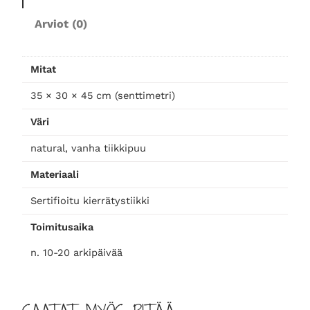
k
Arviot (0)
k
a
r
Mitat
a
35 × 30 × 45 cm (senttimetri)
m
ä
Väri
ä
r
natural, vanha tiikkipuu
ä
Materiaali
Sertifioitu kierrätystiikki
Toimitusaika
n. 10-20 arkipäivää