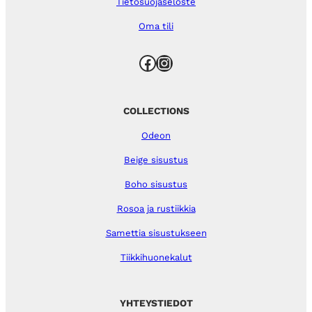
Tietosuojaseloste
Oma tili
Facebook
Instagram
COLLECTIONS
Odeon
Beige sisustus
Boho sisustus
Rosoa ja rustiikkia
Samettia sisustukseen
Tiikkihuonekalut
YHTEYSTIEDOT