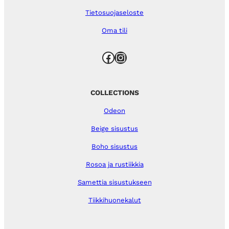
Tietosuojaseloste
Oma tili
Facebook
Instagram
COLLECTIONS
Odeon
Beige sisustus
Boho sisustus
Rosoa ja rustiikkia
Samettia sisustukseen
Tiikkihuonekalut