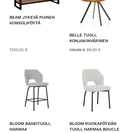
A
L
E
N
N
BEAM JYKEVÄ PUINEN
U
KONSOLIPÖYTÄ
K
S
E
S
BELLE TUOLI,
S
KONJAKINVÄRINEN
A
A
N
1250,00
€
139,00
€
99,00
€
l
y
k
k
u
y
p
i
e
n
r
e
ä
n
i
h
n
i
e
n
n
t
h
a
i
o
BLOOM BAARITUOLI,
BLOOM RUOKAPÖYDÄN
n
n
HARMAA
TUOLI, HARMAA BOUCLE