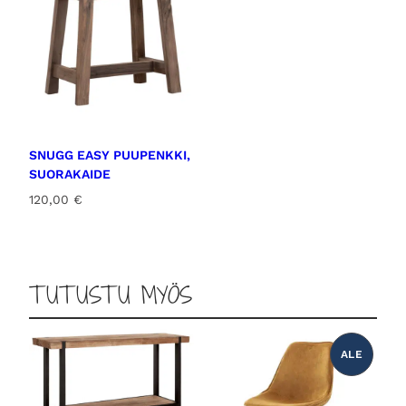
SNUGG EASY PUUPENKKI,
SUORAKAIDE
120,00
€
TUTUSTU MYÖS
ALE
T
U
O
T
E