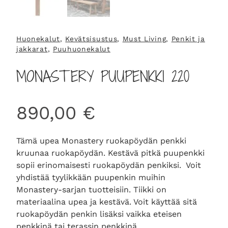
Huonekalut
, 
Kevätsisustus
, 
Must Living
, 
Penkit ja
jakkarat
, 
Puuhuonekalut
MONASTERY PUUPENKKI 220
890,00
€
Tämä upea Monastery ruokapöydän penkki
kruunaa ruokapöydän. Kestävä pitkä puupenkki
sopii erinomaisesti ruokapöydän penkiksi. Voit
yhdistää tyylikkään puupenkin muihin
Monastery-sarjan tuotteisiin.
Tiikki on
materiaalina upea ja kestävä. Voit käyttää sitä
ruokapöydän penkin lisäksi vaikka eteisen
penkkinä tai terassin penkkinä.