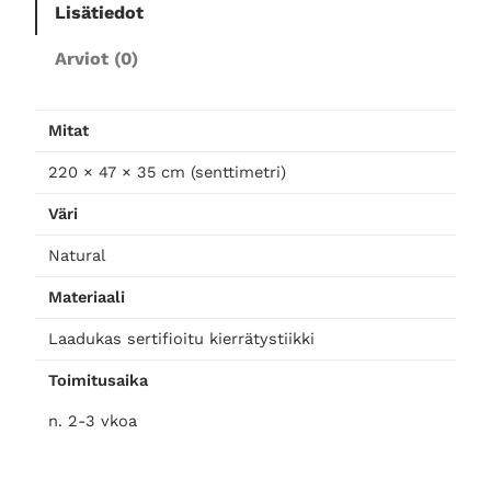
Lisätiedot
k
k
Arviot (0)
i
2
2
Mitat
0
m
220 × 47 × 35 cm (senttimetri)
ä
Väri
ä
r
Natural
ä
Materiaali
Laadukas sertifioitu kierrätystiikki
Toimitusaika
n. 2-3 vkoa