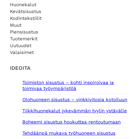
Huonekalut
Kevätsisustus
Kodintekstiilit
Muut
Piensisustus
Tuotemerkit
Uutuudet
Valaisimet
IDEOITA
Toimiston sisustus – kohti inspiroivaa ja
toimivaa työympäristöä
Olohuoneen sisustus – vinkkivitosia kotoiluun
Tiikkihuonekalut jykevämmän tyylin ystävälle
Boheemi sisustus houkuttaa rentoutumaan
Tehdäänpä mukava työhuoneen sisustus