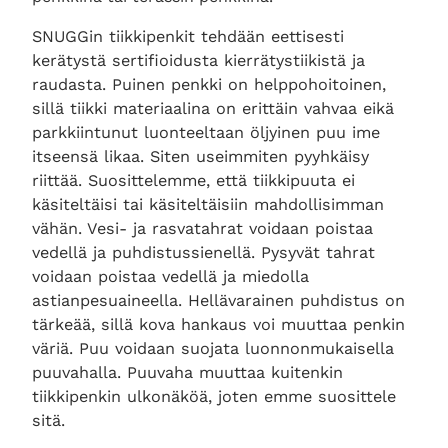
SNUGGin tiikkipenkit tehdään eettisesti
kerätystä sertifioidusta kierrätystiikistä ja
raudasta. Puinen penkki on helppohoitoinen,
sillä tiikki materiaalina on erittäin vahvaa eikä
parkkiintunut luonteeltaan öljyinen puu ime
itseensä likaa. Siten useimmiten pyyhkäisy
riittää. Suosittelemme, että tiikkipuuta ei
käsiteltäisi tai käsiteltäisiin mahdollisimman
vähän. Vesi- ja rasvatahrat voidaan poistaa
vedellä ja puhdistussienellä. Pysyvät tahrat
voidaan poistaa vedellä ja miedolla
astianpesuaineella. Hellävarainen puhdistus on
tärkeää, sillä kova hankaus voi muuttaa penkin
väriä. Puu voidaan suojata luonnonmukaisella
puuvahalla. Puuvaha muuttaa kuitenkin
tiikkipenkin ulkonäköä, joten emme suosittele
sitä.