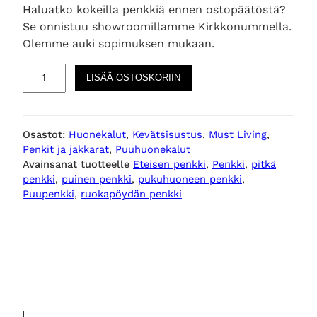
Haluatko kokeilla penkkiä ennen ostopäätöstä?
Se onnistuu showroomillamme Kirkkonummella.
Olemme auki sopimuksen mukaan.
M
LISÄÄ OSTOSKORIIN
o
n
a
Osastot:
Huonekalut
, 
Kevätsisustus
, 
Must Living
, 
s
Penkit ja jakkarat
, 
Puuhuonekalut
t
Avainsanat tuotteelle
Eteisen penkki
, 
Penkki
, 
pitkä
e
penkki
, 
puinen penkki
, 
pukuhuoneen penkki
, 
r
Puupenkki
, 
ruokapöydän penkki
y
p
u
u
p
e
n