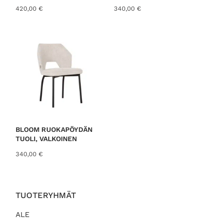
t
:
420,00
€
340,00
€
a
9
o
9
l
,
i
0
:
0
1
3
€
9
.
,
0
0
€
BLOOM RUOKAPÖYDÄN
.
TUOLI, VALKOINEN
340,00
€
TUOTERYHMÄT
ALE