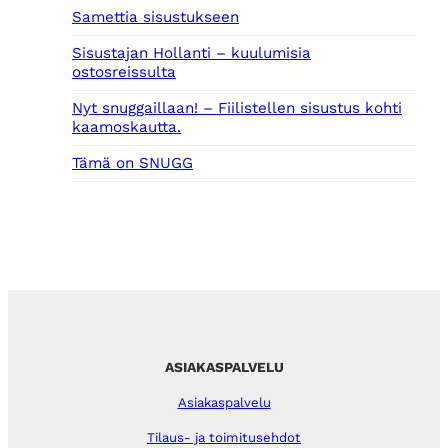
Samettia sisustukseen
Sisustajan Hollanti – kuulumisia
ostosreissulta
Nyt snuggaillaan! – Fiilistellen sisustus kohti
kaamoskautta.
Tämä on SNUGG
ASIAKASPALVELU
Asiakaspalvelu
Tilaus- ja toimitusehdot