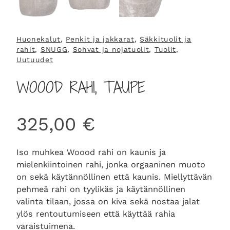
Huonekalut
, 
Penkit ja jakkarat
, 
Säkkituolit ja
rahit
, 
SNUGG
, 
Sohvat ja nojatuolit
, 
Tuolit
, 
Uutuudet
WOOOD RAHI, TAUPE
325,00
€
Iso muhkea Woood rahi on kaunis ja
mielenkiintoinen rahi, jonka orgaaninen muoto
on sekä käytännöllinen että kaunis. Miellyttävän
pehmeä rahi on tyylikäs ja käytännöllinen
valinta tilaan, jossa on kiva sekä nostaa jalat
ylös rentoutumiseen että käyttää rahia
varaistuimena.