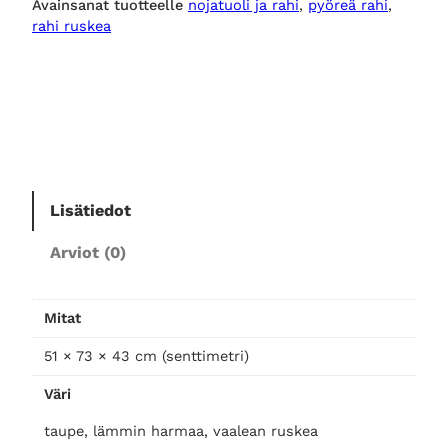
Avainsanat tuotteelle
nojatuoli ja rahi
, 
pyöreä rahi
, 
a
rahi ruskea
h
i
,
t
a
u
p
e
Lisätiedot
m
Arviot (0)
ä
ä
r
Mitat
ä
51 × 73 × 43 cm (senttimetri)
Väri
taupe, lämmin harmaa, vaalean ruskea