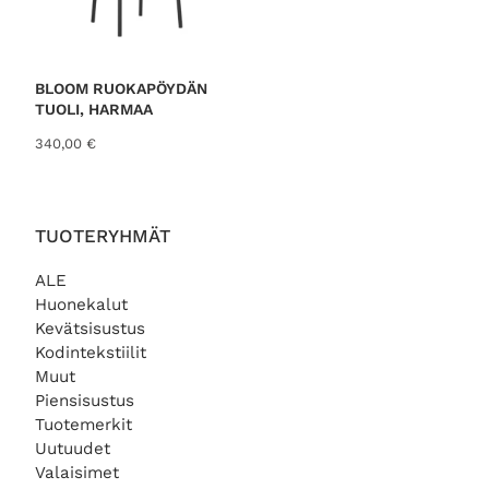
0
0
€
BLOOM RUOKAPÖYDÄN
.
TUOLI, HARMAA
340,00
€
TUOTERYHMÄT
ALE
Huonekalut
Kevätsisustus
Kodintekstiilit
Muut
Piensisustus
Tuotemerkit
Uutuudet
Valaisimet