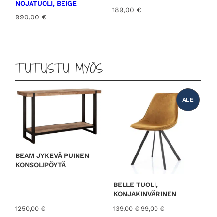
NOJATUOLI, BEIGE
189,00
€
990,00
€
TUTUSTU MYÖS
ALE
T
U
O
T
E
A
L
E
N
N
BEAM JYKEVÄ PUINEN
U
KONSOLIPÖYTÄ
K
S
E
S
BELLE TUOLI,
S
KONJAKINVÄRINEN
A
A
N
1250,00
€
139,00
€
99,00
€