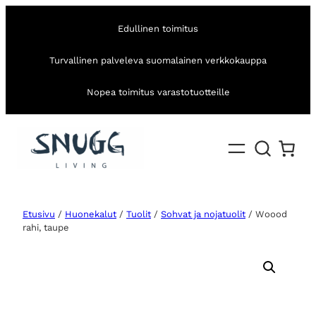
Edullinen toimitus
Turvallinen palveleva suomalainen verkkokauppa
Nopea toimitus varastotuotteille
Etusivu
/
Huonekalut
/
Tuolit
/
Sohvat ja nojatuolit
/ Woood
rahi, taupe