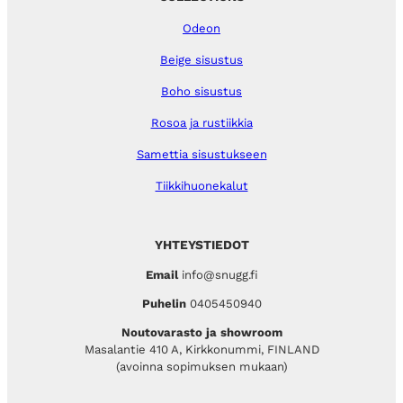
Odeon
Beige sisustus
Boho sisustus
Rosoa ja rustiikkia
Samettia sisustukseen
Tiikkihuonekalut
YHTEYSTIEDOT
Email
info@snugg.fi
Puhelin
0405450940
Noutovarasto ja showroom
Masalantie 410 A, Kirkkonummi, FINLAND
(avoinna sopimuksen mukaan)