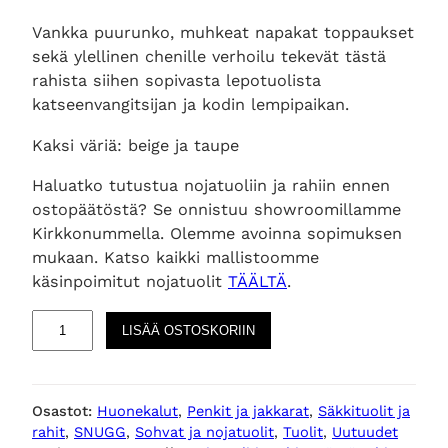
Vankka puurunko, muhkeat napakat toppaukset
sekä ylellinen chenille verhoilu tekevät tästä
rahista siihen sopivasta lepotuolista
katseenvangitsijan ja kodin lempipaikan.
Kaksi väriä: beige ja taupe
Haluatko tutustua nojatuoliin ja rahiin ennen
ostopäätöstä? Se onnistuu showroomillamme
Kirkkonummella. Olemme avoinna sopimuksen
mukaan. Katso kaikki mallistoomme
käsinpoimitut nojatuolit
TÄÄLTÄ
.
W
LISÄÄ OSTOSKORIIN
o
o
o
Osastot:
Huonekalut
, 
Penkit ja jakkarat
, 
Säkkituolit ja
d
rahit
, 
SNUGG
, 
Sohvat ja nojatuolit
, 
Tuolit
, 
Uutuudet
r