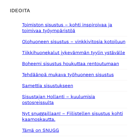
IDEOITA
Toimiston sisustus – kohti inspiroivaa ja
toimivaa työympäristöä
Olohuoneen sisustus – vinkkivitosia kotoiluun
Tiikkihuonekalut jykevämmän tyylin ystävälle
Boheemi sisustus houkuttaa rentoutumaan
Tehdäänpä mukava työhuoneen sisustus
Samettia sisustukseen
Sisustajan Hollanti – kuulumisia
ostosreissulta
Nyt snuggaillaan! – Fiilistellen sisustus kohti
kaamoskautta.
Tämä on SNUGG