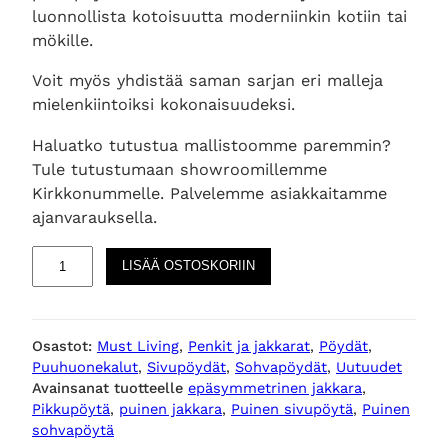
luonnollista kotoisuutta moderniinkin kotiin tai
mökille.
Voit myös yhdistää saman sarjan eri malleja
mielenkiintoiksi kokonaisuudeksi.
Haluatko tutustua mallistoomme paremmin?
Tule tutustumaan showroomillemme
Kirkkonummelle. Palvelemme asiakkaitamme
ajanvarauksella.
R
LISÄÄ OSTOSKORIIN
i
o
p
Osastot:
Must Living
, 
Penkit ja jakkarat
, 
Pöydät
, 
u
Puuhuonekalut
, 
Sivupöydät
, 
Sohvapöydät
, 
Uutuudet
i
Avainsanat tuotteelle
epäsymmetrinen jakkara
, 
n
Pikkupöytä
, 
puinen jakkara
, 
Puinen sivupöytä
, 
Puinen
e
sohvapöytä