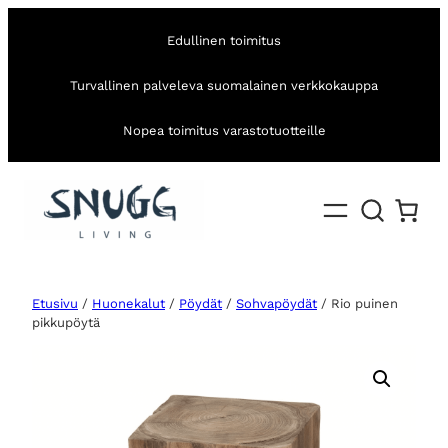
Edullinen toimitus
Turvallinen palveleva suomalainen verkkokauppa
Nopea toimitus varastotuotteille
Etusivu
/
Huonekalut
/
Pöydät
/
Sohvapöydät
/ Rio puinen
pikkupöytä