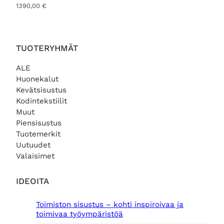
1390,00
€
TUOTERYHMÄT
ALE
Huonekalut
Kevätsisustus
Kodintekstiilit
Muut
Piensisustus
Tuotemerkit
Uutuudet
Valaisimet
IDEOITA
Toimiston sisustus – kohti inspiroivaa ja
toimivaa työympäristöä