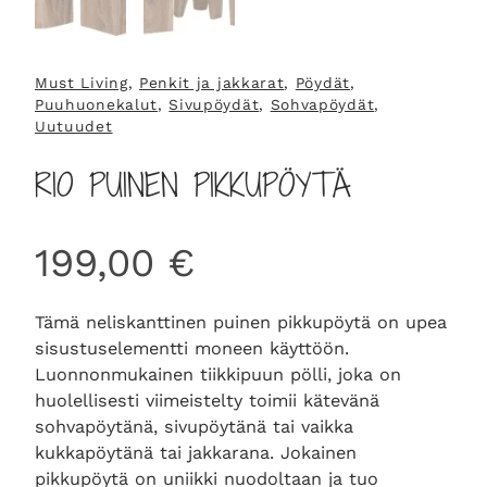
Must Living
, 
Penkit ja jakkarat
, 
Pöydät
, 
Puuhuonekalut
, 
Sivupöydät
, 
Sohvapöydät
, 
Uutuudet
RIO PUINEN PIKKUPÖYTÄ
199,00
€
Tämä neliskanttinen puinen pikkupöytä on upea
sisustuselementti moneen käyttöön.
Luonnonmukainen tiikkipuun pölli, joka on
huolellisesti viimeistelty toimii kätevänä
sohvapöytänä, sivupöytänä tai vaikka
kukkapöytänä tai jakkarana. Jokainen
pikkupöytä on uniikki nuodoltaan ja tuo