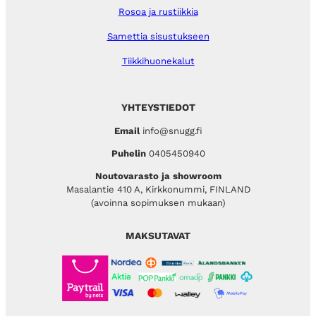
Rosoa ja rustiikkia
Samettia sisustukseen
Tiikkihuonekalut
YHTEYSTIEDOT
Email
info@snugg.fi
Puhelin
0405450940
Noutovarasto ja showroom
Masalantie 410 A, Kirkkonummi, FINLAND
(avoinna sopimuksen mukaan)
MAKSUTAVAT