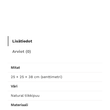
n
p
i
k
k
u
p
Lisätiedot
ö
y
Arviot (0)
t
ä
m
Mitat
ä
ä
25 × 25 × 38 cm (senttimetri)
r
Väri
ä
Natural tiikkipuu
Materiaali