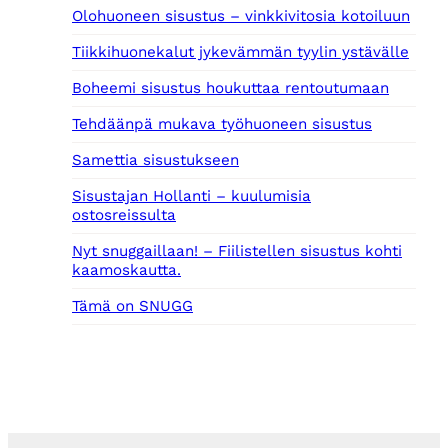
Olohuoneen sisustus – vinkkivitosia kotoiluun
Tiikkihuonekalut jykevämmän tyylin ystävälle
Boheemi sisustus houkuttaa rentoutumaan
Tehdäänpä mukava työhuoneen sisustus
Samettia sisustukseen
Sisustajan Hollanti – kuulumisia
ostosreissulta
Nyt snuggaillaan! – Fiilistellen sisustus kohti
kaamoskautta.
Tämä on SNUGG