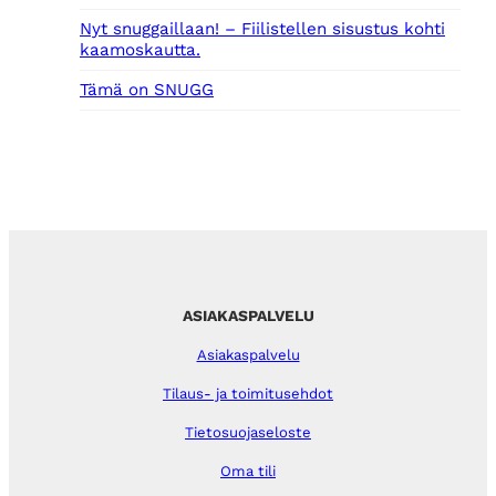
Nyt snuggaillaan! – Fiilistellen sisustus kohti
kaamoskautta.
Tämä on SNUGG
ASIAKASPALVELU
Asiakaspalvelu
Tilaus- ja toimitusehdot
Tietosuojaseloste
Oma tili