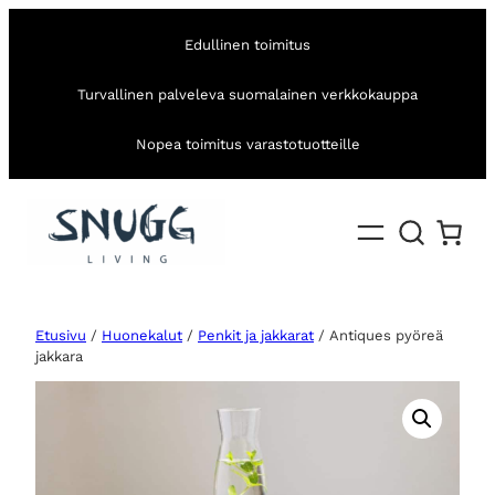
Edullinen toimitus
Turvallinen palveleva suomalainen verkkokauppa
Nopea toimitus varastotuotteille
Etusivu
/
Huonekalut
/
Penkit ja jakkarat
/ Antiques pyöreä
jakkara