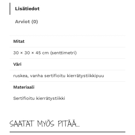
a
Lisätiedot
k
k
Arviot (0)
a
r
a
Mitat
m
30 × 30 × 45 cm (senttimetri)
ä
ä
Väri
r
ä
ruskea, vanha sertifioitu kierrätystiikkipuu
Materiaali
Sertifioitu kierrätystiikki
SAATAT MYÖS PITÄÄ…