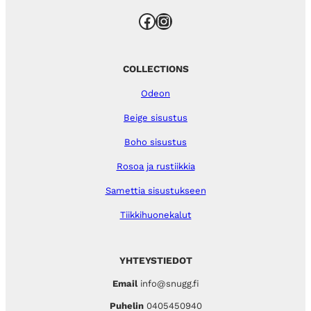
Facebook
Instagram
COLLECTIONS
Odeon
Beige sisustus
Boho sisustus
Rosoa ja rustiikkia
Samettia sisustukseen
Tiikkihuonekalut
YHTEYSTIEDOT
Email
info@snugg.fi
Puhelin
0405450940