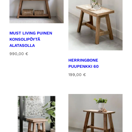
MUST LIVING PUINEN
KONSOLIPÖYTÄ
ALATASOLLA
990,00
€
HERRINGBONE
PUUPENKKI 60
199,00
€