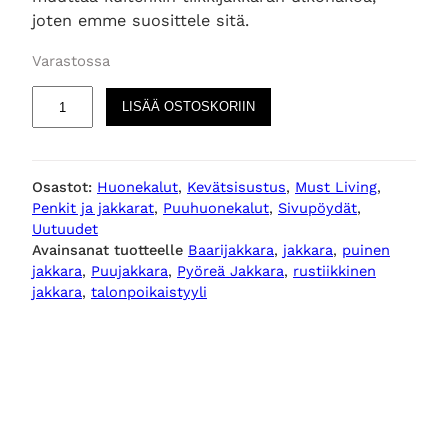
joten emme suosittele sitä.
Varastossa
A
LISÄÄ OSTOSKORIIN
n
t
i
Osastot:
Huonekalut
, 
Kevätsisustus
, 
Must Living
, 
q
Penkit ja jakkarat
, 
Puuhuonekalut
, 
Sivupöydät
, 
u
Uutuudet
e
Avainsanat tuotteelle
Baarijakkara
, 
jakkara
, 
puinen
s
jakkara
, 
Puujakkara
, 
Pyöreä Jakkara
, 
rustiikkinen
p
jakkara
, 
talonpoikaistyyli
y
ö
r
e
ä
j