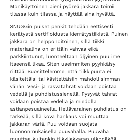
Monikäyttöinen pieni pyöreä jakkara toimii
tilassa kuin tilassa ja näyttää aina hyvältä.
SNUGGin puiset penkit tehdään eettisesti
kerätystä sertifioidusta kierrätystiikistä. Puinen
jakkara on helppohoitoinen, sillä tiikki
materiaalina on erittäin vahvaa eikä
parkkiintunut, luonteeltaan öljyinen puu ime
itseensä likaa. Siten useimmiten pyyhkäisy
riittää. Suosittelemme, että tiikkipuuta ei
käsiteltäisi tai käsiteltäisiin mahdollisimman
vähän. Vesi- ja rasvatahrat voidaan poistaa
vedellä ja puhdistussienellä. Pysyvät tahrat
voidaan poistaa vedellä ja miedolla
astianpesuaineella. Hellävarainen puhdistus on
tärkeää, sillä kova hankaus voi muuttaa
jakkaran väriä. Puu voidaan suojata
luonnonmukaisella puuvahalla. Puuvaha
muuttaa kuitenkin tiikkijakkaran ulkonäköä,