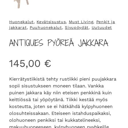
Huonekalut
, 
Kevätsisustus
, 
Must Living
, 
Penkit ja
jakkarat
, 
Puuhuonekalut
, 
Sivupöydät
, 
Uutuudet
ANTIQUES PYÖREÄ JAKKARA
145,00
€
Kierrätystiikistä tehty rustiikki pieni puujakkara
sopii sisustukseen moneen tilaan. Vankka
puinen jakkara käy niin eteisen penkkinä kuin
keittiössä tai yöpöytänä. Tiikki kestää myös
kosteutta, joten se ei hätkähdä kylpyhuoneen
olosuhteissakaan. Eteiseen istahduspaikaksi,
olohuoneen penkiksi tai kukkatelineeksi,
makuuhuoneeseen, kylpyhuoneen pyyhkeille.