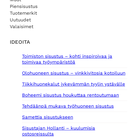
Piensisustus
Tuotemerkit
Uutuudet
Valaisimet
IDEOITA
Toimiston sisustus – kohti inspiroivaa ja
toimivaa työympäristöä
Olohuoneen sisustus – vinkkivitosia kotoiluun
Tiikkihuonekalut jykevämmän tyylin ystävälle
Boheemi sisustus houkuttaa rentoutumaan
Tehdäänpä mukava työhuoneen sisustus
Samettia sisustukseen
Sisustajan Hollanti – kuulumisia
ostosreissulta