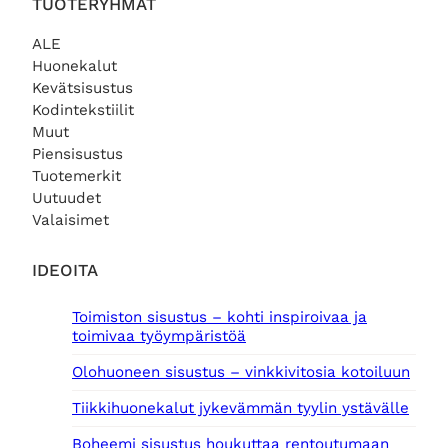
TUOTERYHMÄT
ALE
Huonekalut
Kevätsisustus
Kodintekstiilit
Muut
Piensisustus
Tuotemerkit
Uutuudet
Valaisimet
IDEOITA
Toimiston sisustus – kohti inspiroivaa ja
toimivaa työympäristöä
Olohuoneen sisustus – vinkkivitosia kotoiluun
Tiikkihuonekalut jykevämmän tyylin ystävälle
Boheemi sisustus houkuttaa rentoutumaan