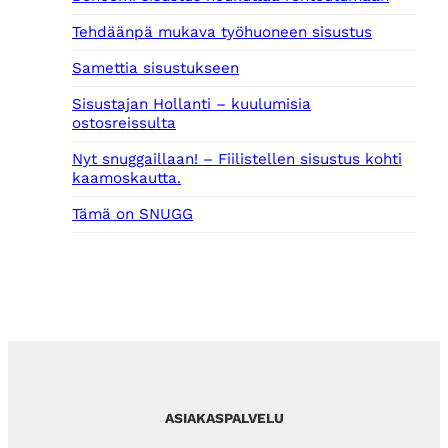
Tehdäänpä mukava työhuoneen sisustus
Samettia sisustukseen
Sisustajan Hollanti – kuulumisia
ostosreissulta
Nyt snuggaillaan! – Fiilistellen sisustus kohti
kaamoskautta.
Tämä on SNUGG
ASIAKASPALVELU