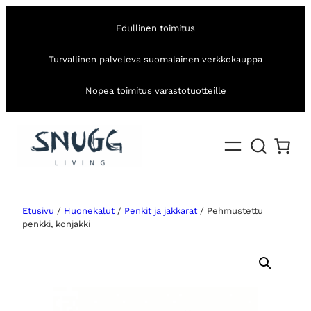
Edullinen toimitus
Turvallinen palveleva suomalainen verkkokauppa
Nopea toimitus varastotuotteille
Etusivu
/
Huonekalut
/
Penkit ja jakkarat
/ Pehmustettu
penkki, konjakki