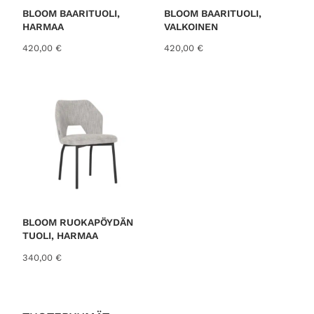
i
o
BLOOM BAARITUOLI,
BLOOM BAARITUOLI,
n
n
HARMAA
VALKOINEN
t
:
420,00
€
420,00
€
a
9
o
9
l
,
i
0
:
0
1
3
€
9
.
,
0
0
€
BLOOM RUOKAPÖYDÄN
.
TUOLI, HARMAA
340,00
€