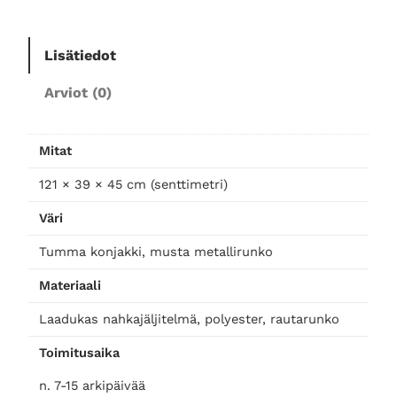
k
k
Lisätiedot
i
,
Arviot (0)
k
o
n
Mitat
j
121 × 39 × 45 cm (senttimetri)
a
k
Väri
k
i
Tumma konjakki, musta metallirunko
m
Materiaali
ä
ä
Laadukas nahkajäljitelmä, polyester, rautarunko
r
Toimitusaika
ä
n. 7-15 arkipäivää