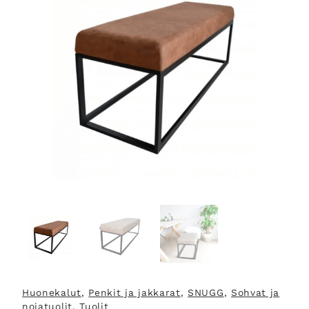
Huonekalut
, 
Penkit ja jakkarat
, 
SNUGG
, 
Sohvat ja
nojatuolit
, 
Tuolit