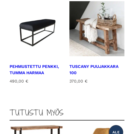
PEHMUSTETTU PENKKI,
TUSCANY PUUJAKKARA
TUMMA HARMAA
100
490,00
€
370,00
€
TUTUSTU MYÖS
ALE
T