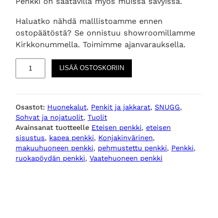
Penkki on saatavilla myös muissa sävyissä.
Haluatko nähdä malllistoamme ennen
ostopäätöstä? Se onnistuu showroomillamme
Kirkkonummella. Toimimme ajanvarauksella.
P
LISÄÄ OSTOSKORIIN
e
h
m
Osastot:
Huonekalut
, 
Penkit ja jakkarat
, 
SNUGG
, 
u
Sohvat ja nojatuolit
, 
Tuolit
s
Avainsanat tuotteelle
Eteisen penkki
, 
eteisen
t
sisustus
, 
kapea penkki
, 
Konjakinvärinen
, 
e
makuuhuoneen penkki
, 
pehmustettu penkki
, 
Penkki
, 
t
ruokapöydän penkki
, 
Vaatehuoneen penkki
t
u
p
e
n