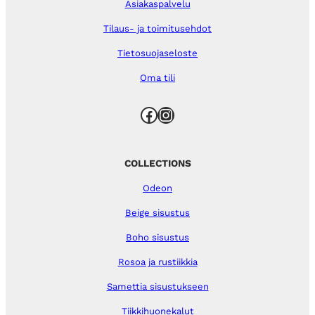
Asiakaspalvelu
Tilaus- ja toimitusehdot
Tietosuojaseloste
Oma tili
Facebook
Instagram
COLLECTIONS
Odeon
Beige sisustus
Boho sisustus
Rosoa ja rustiikkia
Samettia sisustukseen
Tiikkihuonekalut