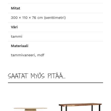
ä
3
Mitat
0
300 × 110 × 76 cm (senttimetri)
0
m
Väri
ä
ä
tammi
r
Materiaali
ä
tammivaneeri, mdf
SAATAT MYÖS PITÄÄ…