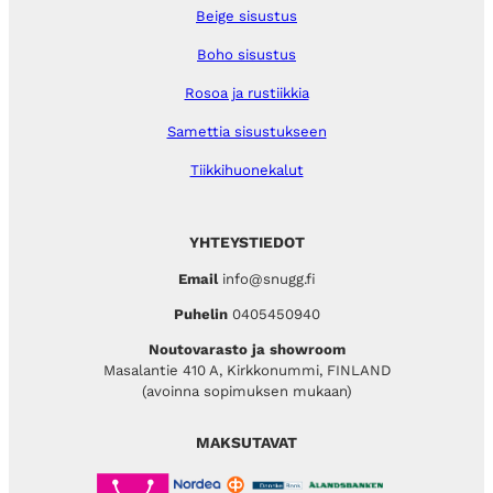
Beige sisustus
Boho sisustus
Rosoa ja rustiikkia
Samettia sisustukseen
Tiikkihuonekalut
YHTEYSTIEDOT
Email
info@snugg.fi
Puhelin
0405450940
Noutovarasto ja showroom
Masalantie 410 A, Kirkkonummi, FINLAND
(avoinna sopimuksen mukaan)
MAKSUTAVAT