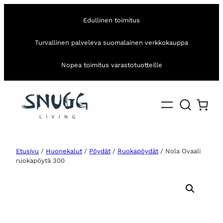
Edullinen toimitus
Turvallinen palveleva suomalainen verkkokauppa
Nopea toimitus varastotuotteille
Etusivu
/
Huonekalut
/
Pöydät
/
Ruokapöydät
/ Nola Ovaali
ruokapöytä 300