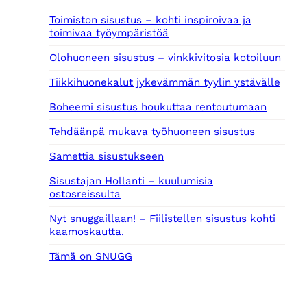
Toimiston sisustus – kohti inspiroivaa ja
toimivaa työympäristöä
Olohuoneen sisustus – vinkkivitosia kotoiluun
Tiikkihuonekalut jykevämmän tyylin ystävälle
Boheemi sisustus houkuttaa rentoutumaan
Tehdäänpä mukava työhuoneen sisustus
Samettia sisustukseen
Sisustajan Hollanti – kuulumisia
ostosreissulta
Nyt snuggaillaan! – Fiilistellen sisustus kohti
kaamoskautta.
Tämä on SNUGG