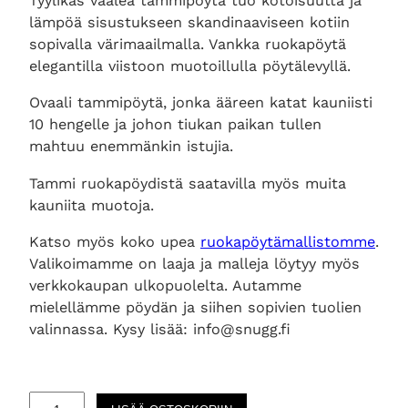
Tyylikäs vaalea tammipöytä tuo kotoisuutta ja
lämpöä sisustukseen skandinaaviseen kotiin
sopivalla värimaailmalla. Vankka ruokapöytä
elegantilla viistoon muotoillulla pöytälevyllä.
Ovaali tammipöytä, jonka ääreen katat kauniisti
10 hengelle ja johon tiukan paikan tullen
mahtuu enemmänkin istujia.
Tammi ruokapöydistä saatavilla myös muita
kauniita muotoja.
Katso myös koko upea
ruokapöytämallistomme
.
Valikoimamme on laaja ja malleja löytyy myös
verkkokaupan ulkopuolelta. Autamme
mielellämme pöydän ja siihen sopivien tuolien
valinnassa. Kysy lisää: info@snugg.fi
N