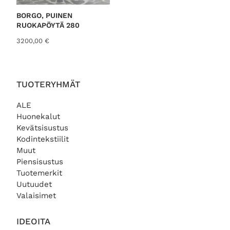
h
a
i
o
BORGO, PUINEN
n
n
RUOKAPÖYTÄ 280
t
:
3200,00
€
a
9
o
9
l
,
i
0
:
0
TUOTERYHMÄT
1
3
€
ALE
9
.
Huonekalut
,
Kevätsisustus
0
Kodintekstiilit
0
Muut
€
Piensisustus
.
Tuotemerkit
Uutuudet
Valaisimet
IDEOITA