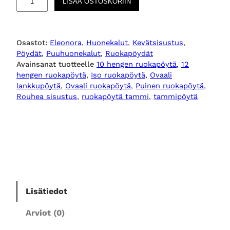
LISÄÄ OSTOSKORIIN
o
l
a
Osastot:
Eleonora
, 
Huonekalut
, 
Kevätsisustus
, 
O
Pöydät
, 
Puuhuonekalut
, 
Ruokapöydät
v
Avainsanat tuotteelle
10 hengen ruokapöytä
, 
12
a
hengen ruokapöytä
, 
Iso ruokapöytä
, 
Ovaali
a
lankkupöytä
, 
Ovaali ruokapöytä
, 
Puinen ruokapöytä
, 
l
Rouhea sisustus
, 
ruokapöytä tammi
, 
tammipöytä
i
r
u
o
k
a
p
Lisätiedot
ö
y
Arviot (0)
t