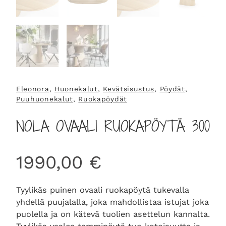
Eleonora
, 
Huonekalut
, 
Kevätsisustus
, 
Pöydät
, 
Puuhuonekalut
, 
Ruokapöydät
NOLA OVAALI RUOKAPÖYTÄ 300
1990,00
€
Tyylikäs puinen ovaali ruokapöytä tukevalla
yhdellä puujalalla, joka mahdollistaa istujat joka
puolella ja on kätevä tuolien asettelun kannalta.