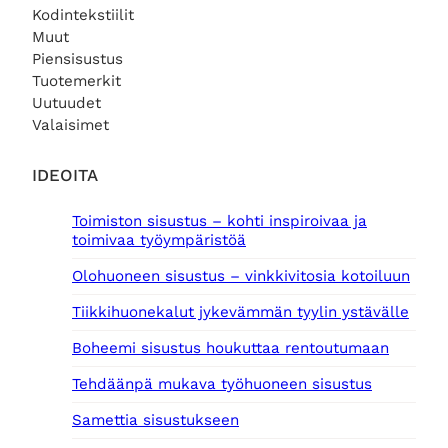
Kodintekstiilit
0
Muut
€
Piensisustus
.
Tuotemerkit
Uutuudet
Valaisimet
IDEOITA
Toimiston sisustus – kohti inspiroivaa ja
toimivaa työympäristöä
Olohuoneen sisustus – vinkkivitosia kotoiluun
Tiikkihuonekalut jykevämmän tyylin ystävälle
Boheemi sisustus houkuttaa rentoutumaan
Tehdäänpä mukava työhuoneen sisustus
Samettia sisustukseen