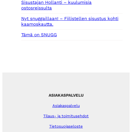
Sisustajan Hollanti – kuulumisia
ostosreissulta
Nyt snuggaillaan! – Fiilistellen sisustus kohti
kaamoskautta.
Tämä on SNUGG
ASIAKASPALVELU
Asiakaspalvelu
Tilaus- ja toimitusehdot
Tietosuojaseloste