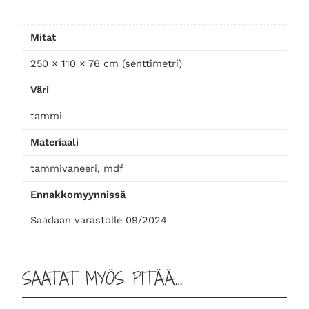
t
ä
Mitat
2
5
250 × 110 × 76 cm (senttimetri)
0
Väri
m
ä
tammi
ä
Materiaali
r
ä
tammivaneeri, mdf
Ennakkomyynnissä
Saadaan varastolle 09/2024
SAATAT MYÖS PITÄÄ…