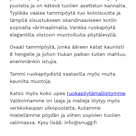
puolella ja on kätevä tuolien asettelun kannalta.
Tyylikäs vaalea tammipöytä tuo kotoisuutta ja
lämpöä sisustukseen skandinaaviseen kotiin
sopivalla värimaailmalla. Vankka ruokapöytä
elegantilla viistoon muotoillulla pöytälevyllä.
Ovaali tammipöytä, jonka ääreen katat kauniisti
8 hengelle ja johon tiukan paikan tullen mahtuu
enemmänkin istujia.
Tammi ruokapöydistä saatavilla myös muita
kauniita muotoja.
Katso myös koko upea
ruokapöytämallistomme
.
Valikoimamme on laaja ja malleja löytyy myös
verkkokaupan ulkopuolelta. Autamme
mielellämme pöydän ja siihen sopivien tuolien
valinnassa. Kysy lisää: info@snugg.fi