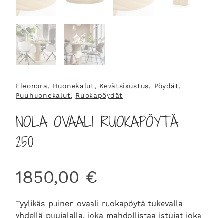
Eleonora
, 
Huonekalut
, 
Kevätsisustus
, 
Pöydät
, 
Puuhuonekalut
, 
Ruokapöydät
NOLA OVAALI RUOKAPÖYTÄ
250
1850,00
€
Tyylikäs puinen ovaali ruokapöytä tukevalla
yhdellä puujalalla, joka mahdollistaa istujat joka