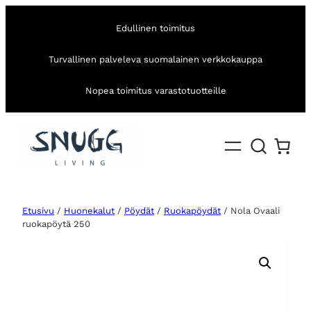
Edullinen toimitus
Turvallinen palveleva suomalainen verkkokauppa
Nopea toimitus varastotuotteille
Etusivu
/
Huonekalut
/
Pöydät
/
Ruokapöydät
/ Nola Ovaali
ruokapöytä 250