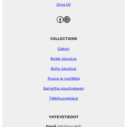
Oma tili
Facebook
Instagram
COLLECTIONS
Odeon
Beige sisustus
Boho sisustus
Rosoa ja rustiikkia
Samettia sisustukseen
Tiikkihuonekalut
YHTEYSTIEDOT
Email
info@snugg.fi