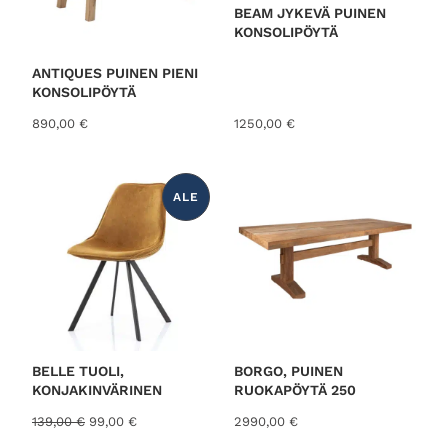
BEAM JYKEVÄ PUINEN
KONSOLIPÖYTÄ
ANTIQUES PUINEN PIENI
KONSOLIPÖYTÄ
890,00
€
1250,00
€
ALE
T
U
O
T
E
A
L
E
N
N
U
K
S
E
S
BELLE TUOLI,
BORGO, PUINEN
S
KONJAKINVÄRINEN
RUOKAPÖYTÄ 250
A
A
N
139,00
€
99,00
€
2990,00
€
l
y