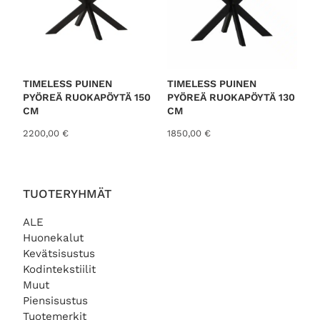
b
y
l
a
t
TIMELESS PUINEN
TIMELESS PUINEN
PYÖREÄ RUOKAPÖYTÄ 150
PYÖREÄ RUOKAPÖYTÄ 130
e
CM
CM
s
2200,00
€
1850,00
€
t
TUOTERYHMÄT
ALE
Huonekalut
Kevätsisustus
Kodintekstiilit
Muut
Piensisustus
Tuotemerkit