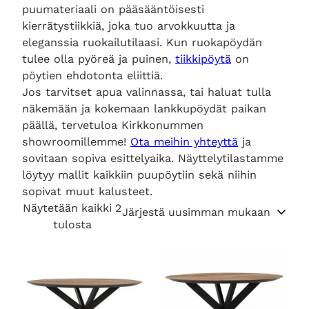
puumateriaali on pääsääntöisesti
kierrätystiikkiä, joka tuo arvokkuutta ja
eleganssia ruokailutilaasi. Kun ruokapöydän
tulee olla pyöreä ja puinen,
tiikkipöytä
on
pöytien ehdotonta eliittiä.
Jos tarvitset apua valinnassa, tai haluat tulla
näkemään ja kokemaan lankkupöydät paikan
päällä, tervetuloa Kirkkonummen
showroomillemme!
Ota meihin yhteyttä
ja
sovitaan sopiva esittelyaika. Näyttelytilastamme
löytyy mallit kaikkiin puupöytiin sekä niihin
sopivat muut kalusteet.
Näytetään kaikki 2
S
tulosta
o
r
t
e
d