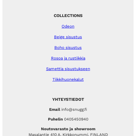
COLLECTIONS
Odeon
Beige sisustus
Boho sisustus
Rosoa ja rustiikkia
Samettia sisustukseen
Tiikkihuonekalut
YHTEYSTIEDOT
Email
info@snugg.fi
Puhelin
0405450940
Noutovarasto ja showroom
Masalantie 410 A, Kirkkonummi, FINLAND