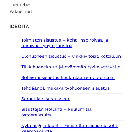
Uutuudet
Valaisimet
IDEOITA
Toimiston sisustus – kohti inspiroivaa ja
toimivaa työympäristöä
Olohuoneen sisustus – vinkkivitosia kotoiluun
Tiikkihuonekalut jykevämmän tyylin ystävälle
Boheemi sisustus houkuttaa rentoutumaan
Tehdäänpä mukava työhuoneen sisustus
Samettia sisustukseen
Sisustajan Hollanti – kuulumisia
ostosreissulta
Nyt snuggaillaan! – Fiilistellen sisustus kohti
kaamoskautta.