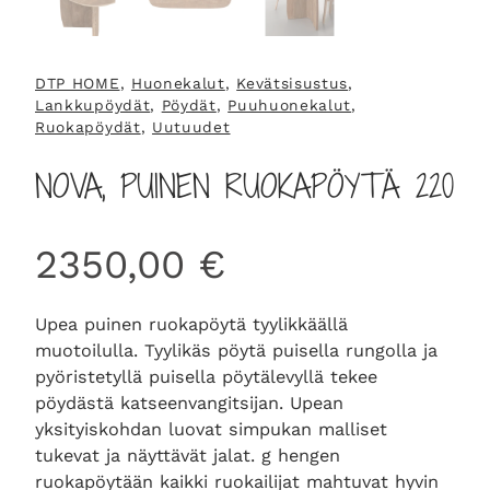
DTP HOME
, 
Huonekalut
, 
Kevätsisustus
, 
Lankkupöydät
, 
Pöydät
, 
Puuhuonekalut
, 
Ruokapöydät
, 
Uutuudet
NOVA, PUINEN RUOKAPÖYTÄ 220
2350,00
€
Upea puinen ruokapöytä tyylikkäällä
muotoilulla. Tyylikäs pöytä puisella rungolla ja
pyöristetyllä puisella pöytälevyllä tekee
pöydästä katseenvangitsijan. Upean
yksityiskohdan luovat simpukan malliset
tukevat ja näyttävät jalat. g hengen
ruokapöytään kaikki ruokailijat mahtuvat hyvin