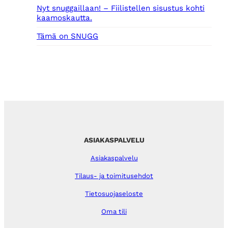
Nyt snuggaillaan! – Fiilistellen sisustus kohti
kaamoskautta.
Tämä on SNUGG
ASIAKASPALVELU
Asiakaspalvelu
Tilaus- ja toimitusehdot
Tietosuojaseloste
Oma tili