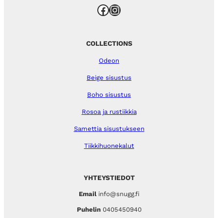
Facebook
Instagram
COLLECTIONS
Odeon
Beige sisustus
Boho sisustus
Rosoa ja rustiikkia
Samettia sisustukseen
Tiikkihuonekalut
YHTEYSTIEDOT
Email
info@snugg.fi
Puhelin
0405450940