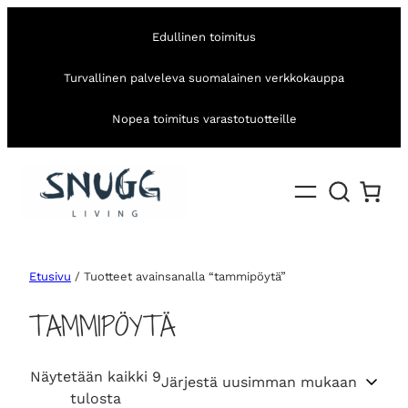
Edullinen toimitus
Turvallinen palveleva suomalainen verkkokauppa
Nopea toimitus varastotuotteille
Etusivu
/ Tuotteet avainsanalla “tammipöytä”
TAMMIPÖYTÄ
Näytetään kaikki 9
S
tulosta