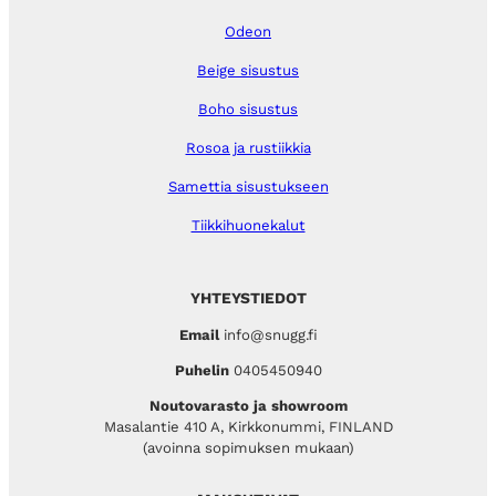
Odeon
Beige sisustus
Boho sisustus
Rosoa ja rustiikkia
Samettia sisustukseen
Tiikkihuonekalut
YHTEYSTIEDOT
Email
info@snugg.fi
Puhelin
0405450940
Noutovarasto ja showroom
Masalantie 410 A, Kirkkonummi, FINLAND
(avoinna sopimuksen mukaan)