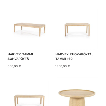
o
r
t
e
d
b
y
l
a
t
HARVEY, TAMMI
HARVEY RUOKAPÖYTÄ,
SOHVAPÖYTÄ
TAMMI 160
e
s
650,00
€
1350,00
€
t