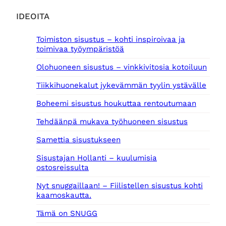
IDEOITA
Toimiston sisustus – kohti inspiroivaa ja
toimivaa työympäristöä
Olohuoneen sisustus – vinkkivitosia kotoiluun
Tiikkihuonekalut jykevämmän tyylin ystävälle
Boheemi sisustus houkuttaa rentoutumaan
Tehdäänpä mukava työhuoneen sisustus
Samettia sisustukseen
Sisustajan Hollanti – kuulumisia
ostosreissulta
Nyt snuggaillaan! – Fiilistellen sisustus kohti
kaamoskautta.
Tämä on SNUGG