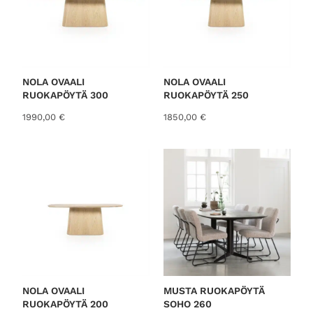
b
y
l
a
t
NOLA OVAALI
NOLA OVAALI
RUOKAPÖYTÄ 300
RUOKAPÖYTÄ 250
e
s
1990,00
€
1850,00
€
t
NOLA OVAALI
MUSTA RUOKAPÖYTÄ
RUOKAPÖYTÄ 200
SOHO 260