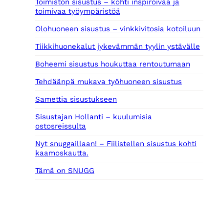
Toimiston sisustus – kohti inspiroivaa ja
toimivaa työympäristöä
Olohuoneen sisustus – vinkkivitosia kotoiluun
Tiikkihuonekalut jykevämmän tyylin ystävälle
Boheemi sisustus houkuttaa rentoutumaan
Tehdäänpä mukava työhuoneen sisustus
Samettia sisustukseen
Sisustajan Hollanti – kuulumisia
ostosreissulta
Nyt snuggaillaan! – Fiilistellen sisustus kohti
kaamoskautta.
Tämä on SNUGG