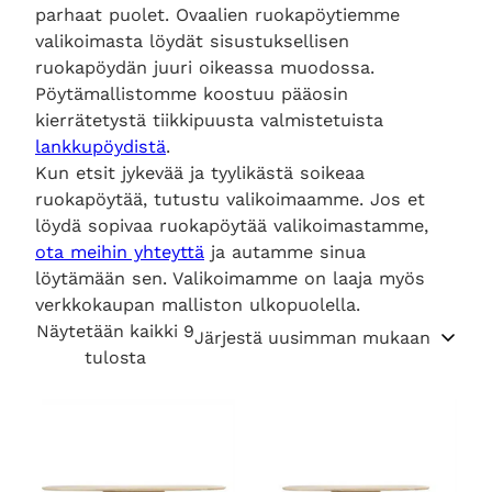
parhaat puolet. Ovaalien ruokapöytiemme
valikoimasta löydät sisustuksellisen
ruokapöydän juuri oikeassa muodossa.
Pöytämallistomme koostuu pääosin
kierrätetystä tiikkipuusta valmistetuista
lankkupöydistä
.
Kun etsit jykevää ja tyylikästä soikeaa
ruokapöytää, tutustu valikoimaamme. Jos et
löydä sopivaa ruokapöytää valikoimastamme,
ota meihin yhteyttä
ja autamme sinua
löytämään sen. Valikoimamme on laaja myös
verkkokaupan malliston ulkopuolella.
Näytetään kaikki 9
S
tulosta
o
r
t
e
d