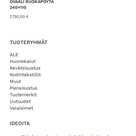
OVAALI RUOKAPÖYTÄ
240×110
2790,00
€
TUOTERYHMÄT
ALE
Huonekalut
Kevätsisustus
Kodintekstiilit
Muut
Piensisustus
Tuotemerkit
Uutuudet
Valaisimet
IDEOITA