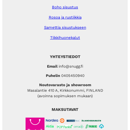
Boho sisustus
Rosoa ja rustiikkia
Samettia sisustukseen
Tiikkihuonekalut
YHTEYSTIEDOT
Email
info@snugg.fi
Puhelin
0405450940
Noutovarasto ja showroom
Masalantie 410 A, Kirkkonummi, FINLAND
(avoinna sopimuksen mukaan)
MAKSUTAVAT