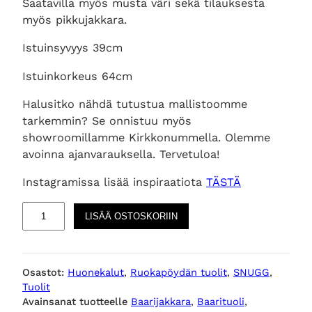
Saatavilla myös musta väri sekä tilauksesta
myös pikkujakkara.
Istuinsyvyys 39cm
Istuinkorkeus 64cm
Halusitko nähdä tutustua mallistoomme
tarkemmin? Se onnistuu myös
showroomillamme Kirkkonummella. Olemme
avoinna ajanvarauksella. Tervetuloa!
Instagramissa lisää inspiraatiota
TÄSTÄ
S
LISÄÄ OSTOSKORIIN
N
U
G
Osastot:
Huonekalut
, 
Ruokapöydän tuolit
, 
SNUGG
, 
G
Tuolit
p
Avainsanat tuotteelle
Baarijakkara
, 
Baarituoli
, 
u