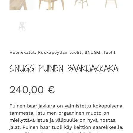
Huonekalut
, 
Ruokapöydän tuolit
, 
SNUGG
, 
Tuolit
SNUGG PUINEN BAARIJAKKARA
240,00
€
Puinen baarijakkara on valmistettu kokopuisena
tammesta. Istuimen orgaaninen muoto on
miellyttävä istua ja välipuulle on hyvä nostaa
jalat. Puinen baarituoli käy keittiön saarekkeelle.