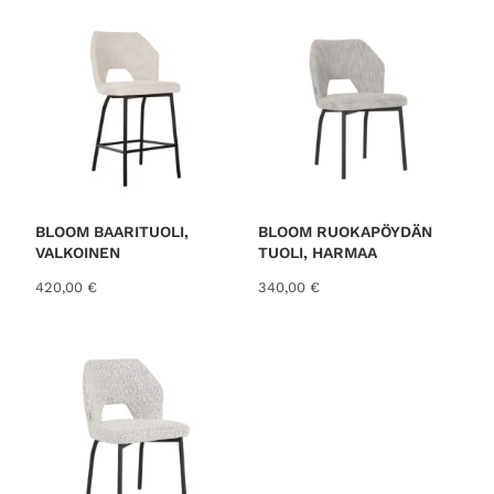
8
9
€
,
.
0
0
€
.
BLOOM BAARITUOLI,
BLOOM RUOKAPÖYDÄN
VALKOINEN
TUOLI, HARMAA
420,00
€
340,00
€