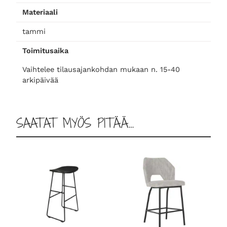
ä
Materiaali
r
ä
tammi
Toimitusaika
Vaihtelee tilausajankohdan mukaan n. 15-40
arkipäivää
SAATAT MYÖS PITÄÄ…