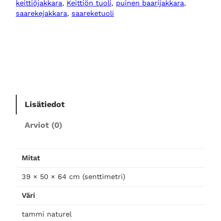
keittiöjakkara
, 
Keittiön tuoli
, 
puinen baarijakkara
, 
i
saarekejakkara
, 
saareketuoli
n
e
n
b
a
a
r
Lisätiedot
i
j
Arviot (0)
a
k
k
Mitat
a
r
39 × 50 × 64 cm (senttimetri)
a
Väri
m
ä
tammi naturel