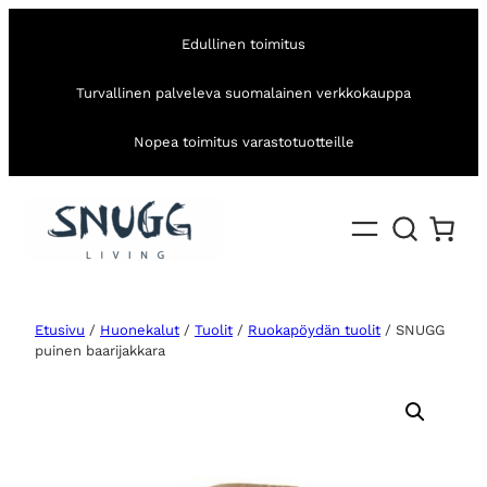
Edullinen toimitus
Turvallinen palveleva suomalainen verkkokauppa
Nopea toimitus varastotuotteille
Etusivu
/
Huonekalut
/
Tuolit
/
Ruokapöydän tuolit
/ SNUGG
puinen baarijakkara