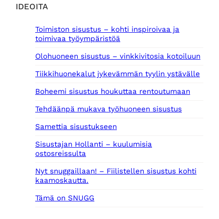
IDEOITA
Toimiston sisustus – kohti inspiroivaa ja
toimivaa työympäristöä
Olohuoneen sisustus – vinkkivitosia kotoiluun
Tiikkihuonekalut jykevämmän tyylin ystävälle
Boheemi sisustus houkuttaa rentoutumaan
Tehdäänpä mukava työhuoneen sisustus
Samettia sisustukseen
Sisustajan Hollanti – kuulumisia
ostosreissulta
Nyt snuggaillaan! – Fiilistellen sisustus kohti
kaamoskautta.
Tämä on SNUGG