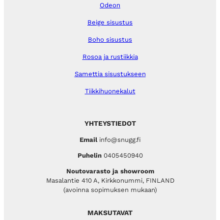
Odeon
Beige sisustus
Boho sisustus
Rosoa ja rustiikkia
Samettia sisustukseen
Tiikkihuonekalut
YHTEYSTIEDOT
Email
info@snugg.fi
Puhelin
0405450940
Noutovarasto ja showroom
Masalantie 410 A, Kirkkonummi, FINLAND
(avoinna sopimuksen mukaan)
MAKSUTAVAT