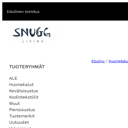
Edullinen toimitus
Etusivu
/
Huonekalu
TUOTERYHMÄT
ALE
Huonekalut
Kevätsisustus
Kodintekstiilit
Muut
Piensisustus
Tuotemerkit
Uutuudet