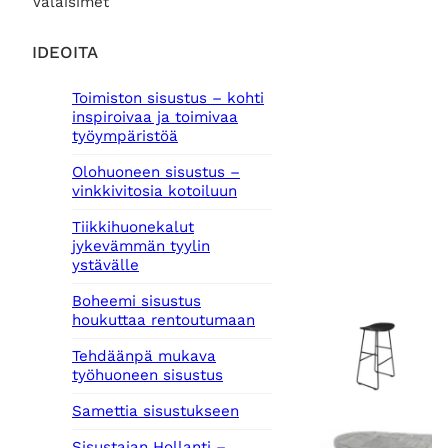
Valaisimet
IDEOITA
Toimiston sisustus – kohti
inspiroivaa ja toimivaa
työympäristöä
Olohuoneen sisustus –
vinkkivitosia kotoiluun
Tiikkihuonekalut
jykevämmän tyylin
ystävälle
Boheemi sisustus
houkuttaa rentoutumaan
Tehdäänpä mukava
työhuoneen sisustus
Samettia sisustukseen
Sisustajan Hollanti –