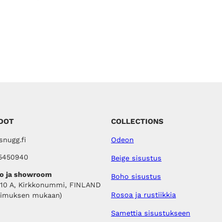
DOT
COLLECTIONS
nugg.fi
Odeon
5450940
Beige sisustus
o ja showroom
Boho sisustus
410 A, Kirkkonummi, FINLAND
Rosoa ja rustiikkia
pimuksen mukaan)
Samettia sisustukseen