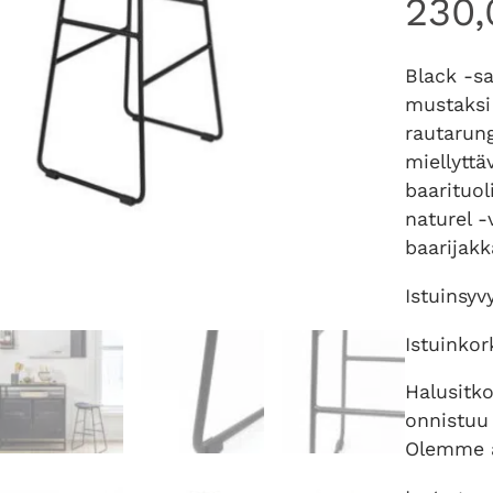
230
Black -sa
mustaksi 
rautarun
miellyttä
baarituol
naturel -
baarijakk
Istuinsy
Istuinko
Halusitk
onnistuu
Olemme a