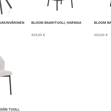
K
t
:
S
E
a
1
S
S
o
7
A
l
0
NJAKINVÄRINEN
BLOOM BAARITUOLI, HARMAA
BLOOM BA
i
,
:
0
420,00
€
420,00
€
1
0
8
9
€
,
.
0
0
€
.
DÄN TUOLI,