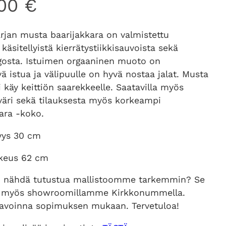
,00
€
rjan musta baarijakkara on valmistettu
käsitellyistä kierrätystiikkisauvoista sekä
gosta. Istuimen orgaaninen muoto on
vä istua ja välipuulle on hyvä nostaa jalat. Musta
i käy keittiön saarekkeelle. Saatavilla myös
väri sekä tilauksesta myös korkeampi
ara -koko.
vyys 30 cm
rkeus 62 cm
o nähdä tutustua mallistoomme tarkemmin? Se
 myös showroomillamme Kirkkonummella.
voinna sopimuksen mukaan. Tervetuloa!