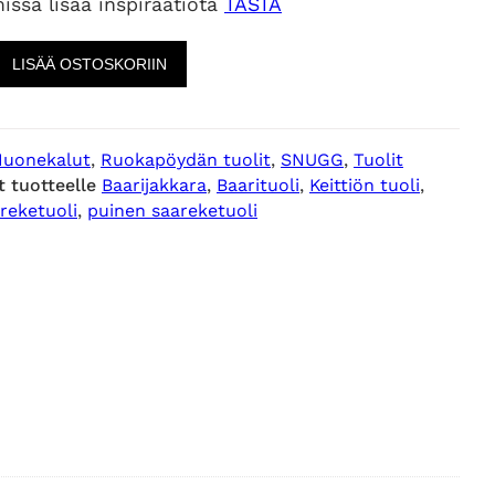
issa lisää inspiraatiota
TÄSTÄ
LISÄÄ OSTOSKORIIN
Huonekalut
, 
Ruokapöydän tuolit
, 
SNUGG
, 
Tuolit
t tuotteelle
Baarijakkara
, 
Baarituoli
, 
Keittiön tuoli
, 
reketuoli
, 
puinen saareketuoli