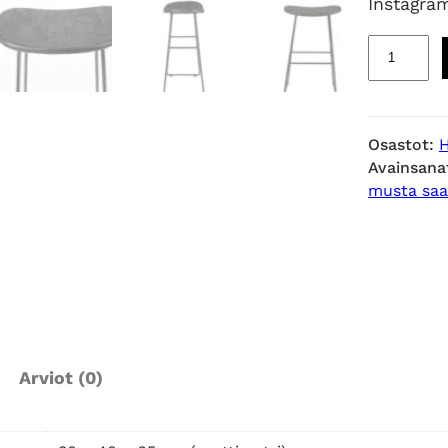
Instagram
S
N
U
G
Osastot:
G
Avainsana
B
musta saa
l
a
c
k
m
u
s
Arviot (0)
t
a
b