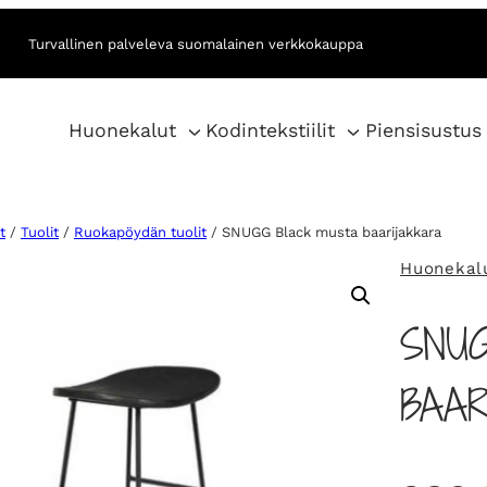
Turvallinen palveleva suomalainen verkkokauppa
Huonekalut
Kodintekstiilit
Piensisustus
t
/
Tuolit
/
Ruokapöydän tuolit
/ SNUGG Black musta baarijakkara
Huonekal
SNU
BAAR