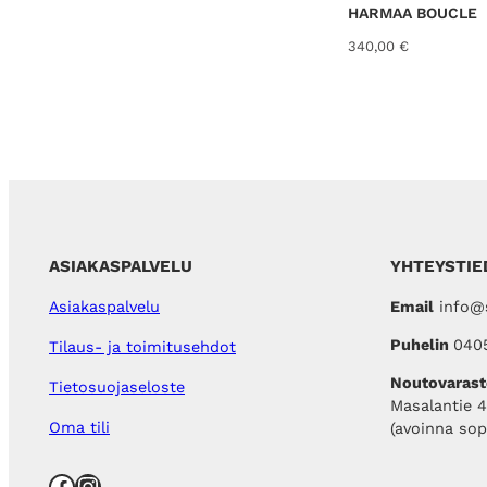
HARMAA BOUCLE
o
9
l
,
340,00
€
i
0
:
0
1
3
€
9
.
,
0
0
€
.
ASIAKASPALVELU
YHTEYSTIE
Email
info@s
Asiakaspalvelu
Puhelin
040
Tilaus- ja toimitusehdot
Noutovarast
Tietosuojaseloste
Masalantie 
Oma tili
(avoinna so
Facebook
Instagram