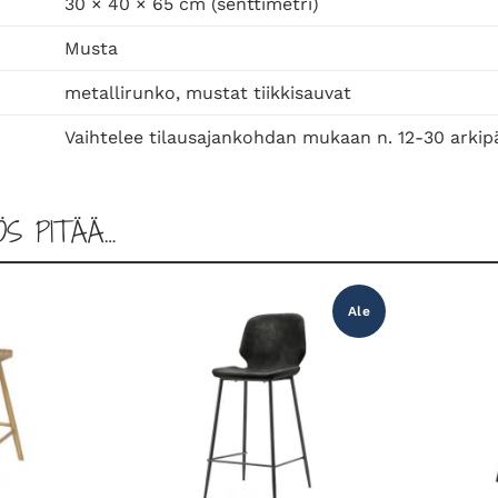
30 × 40 × 65 cm (senttimetri)
a
a
Musta
r
metallirunko, mustat tiikkisauvat
i
j
Vaihtelee tilausajankohdan mukaan n. 12-30 arkip
a
k
k
ÖS PITÄÄ…
a
r
a
Ale
m
ä
ä
r
ä