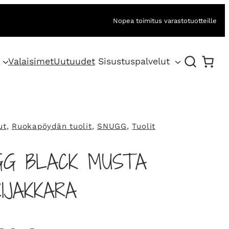
Nopea toimitus varastotuotteille
Valaisimet
Uutuudet
Sisustuspalvelut
ut
, 
Ruokapöydän tuolit
, 
SNUGG
, 
Tuolit
GG BLACK MUSTA
IJAKKARA