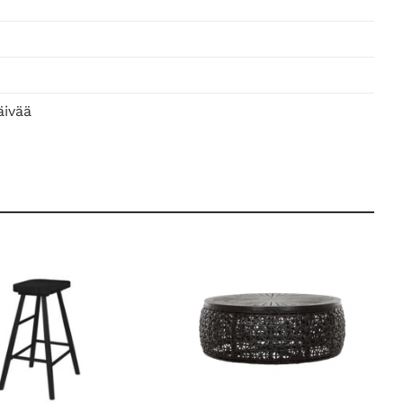
äivää