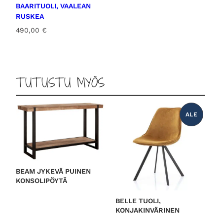
BAARITUOLI, VAALEAN
RUSKEA
490,00
€
TUTUSTU MYÖS
ALE
T
U
O
T
E
A
L
E
N
N
BEAM JYKEVÄ PUINEN
U
KONSOLIPÖYTÄ
K
S
E
S
BELLE TUOLI,
S
KONJAKINVÄRINEN
A