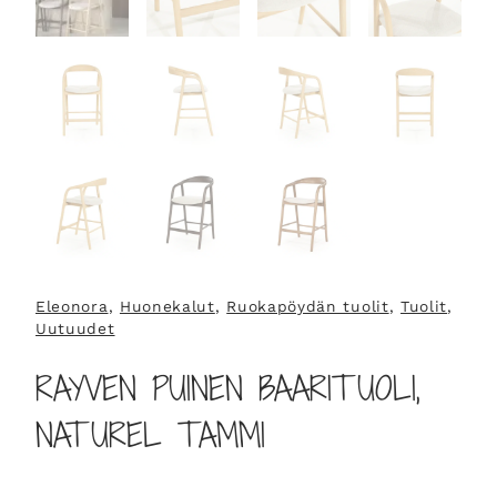
Eleonora
, 
Huonekalut
, 
Ruokapöydän tuolit
, 
Tuolit
, 
Uutuudet
RAYVEN PUINEN BAARITUOLI,
NATUREL TAMMI