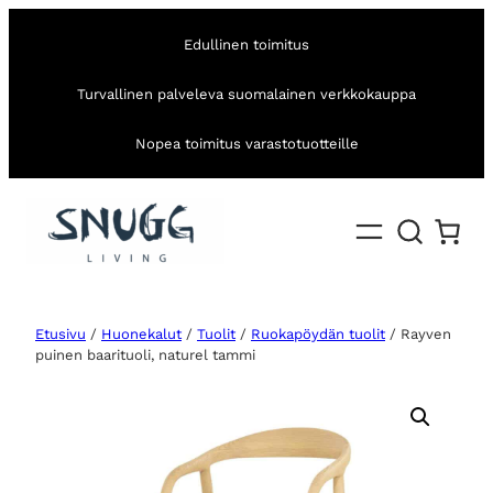
Edullinen toimitus
Turvallinen palveleva suomalainen verkkokauppa
Nopea toimitus varastotuotteille
Etusivu
/
Huonekalut
/
Tuolit
/
Ruokapöydän tuolit
/ Rayven
puinen baarituoli, naturel tammi