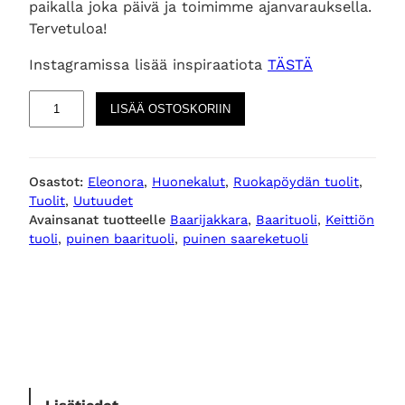
paikalla joka päivä ja toimimme ajanvarauksella.
Tervetuloa!
Instagramissa lisää inspiraatiota
TÄSTÄ
R
LISÄÄ OSTOSKORIIN
a
y
v
Osastot:
Eleonora
, 
Huonekalut
, 
Ruokapöydän tuolit
, 
e
Tuolit
, 
Uutuudet
n
Avainsanat tuotteelle
Baarijakkara
, 
Baarituoli
, 
Keittiön
p
tuoli
, 
puinen baarituoli
, 
puinen saareketuoli
u
i
n
e
n
b
a
a