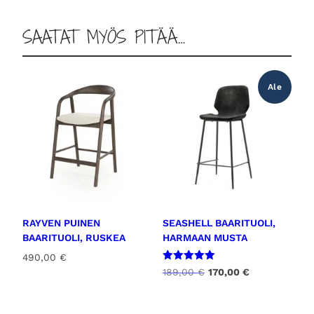
m
i
SAATAT MYÖS PITÄÄ…
m
ä
ä
r
Ale
ä
RAYVEN PUINEN
SEASHELL BAARITUOLI,
BAARITUOLI, RUSKEA
HARMAAN MUSTA
490,00
€
Arvostelu
A
N
189,00
€
170,00
€
tuotteesta:
l
y
5.00
/ 5
k
k
u
y