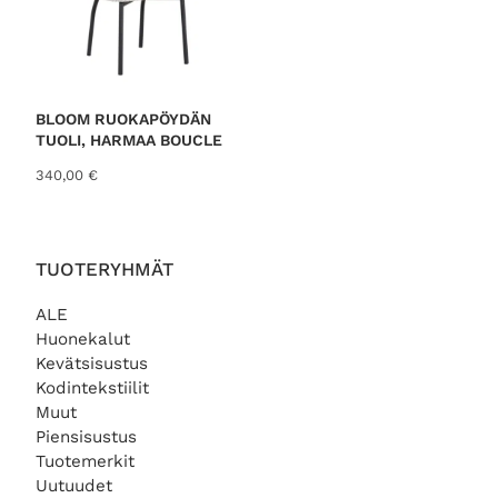
,
0
0
€
BLOOM RUOKAPÖYDÄN
.
TUOLI, HARMAA BOUCLE
340,00
€
TUOTERYHMÄT
ALE
Huonekalut
Kevätsisustus
Kodintekstiilit
Muut
Piensisustus
Tuotemerkit
Uutuudet