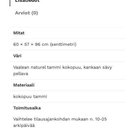
Lisätiedot
r
Arviot (0)
i
t
u
Mitat
o
l
60 × 57 × 96 cm (senttimetri)
i
Väri
,
n
Vaalean naturel tammi kokopuu, kankaan sävy
a
pellava
t
Materiaali
u
r
kokopuu tammi
e
Toimitusaika
l
t
Vaihtelee tilausajankohdan mukaan n. 10-25
a
arkipäivää
m