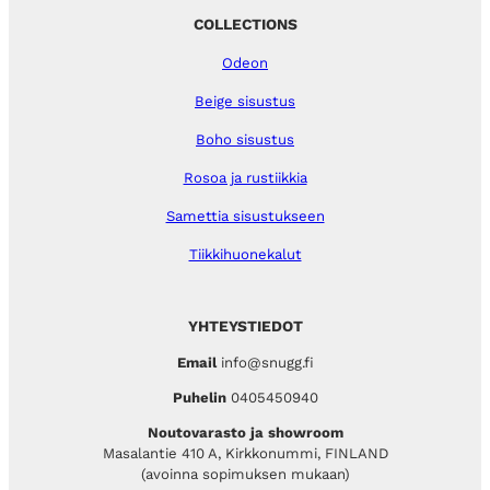
COLLECTIONS
Odeon
Beige sisustus
Boho sisustus
Rosoa ja rustiikkia
Samettia sisustukseen
Tiikkihuonekalut
YHTEYSTIEDOT
Email
info@snugg.fi
Puhelin
0405450940
Noutovarasto ja showroom
Masalantie 410 A, Kirkkonummi, FINLAND
(avoinna sopimuksen mukaan)