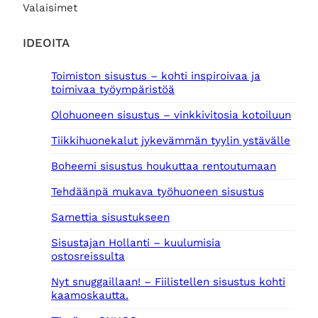
Valaisimet
IDEOITA
Toimiston sisustus – kohti inspiroivaa ja
toimivaa työympäristöä
Olohuoneen sisustus – vinkkivitosia kotoiluun
Tiikkihuonekalut jykevämmän tyylin ystävälle
Boheemi sisustus houkuttaa rentoutumaan
Tehdäänpä mukava työhuoneen sisustus
Samettia sisustukseen
Sisustajan Hollanti – kuulumisia
ostosreissulta
Nyt snuggaillaan! – Fiilistellen sisustus kohti
kaamoskautta.