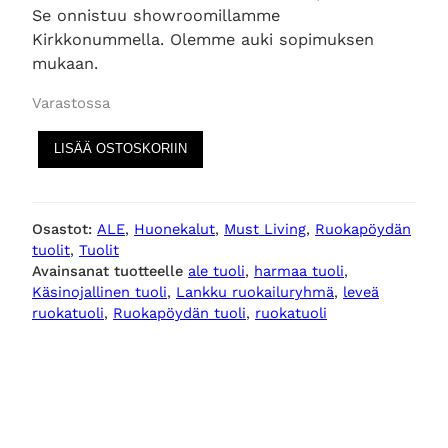
Se onnistuu showroomillamme
Kirkkonummella. Olemme auki sopimuksen
n
i
mukaan.
e
n
Varastossa
V
n
t
LISÄÄ OSTOSKORIIN
i
s
h
a
t
Osastot:
ALE
, 
Huonekalut
, 
Must Living
, 
Ruokapöydän
a
tuolit
, 
Tuolit
i
o
r
Avainsanat tuotteelle
ale tuoli
, 
harmaa tuoli
, 
u
Käsinojallinen tuoli
, 
Lankku ruokailuryhmä
, 
leveä
o
n
n
ruokatuoli
, 
Ruokapöydän tuoli
, 
ruokatuoli
k
a
t
:
p
ö
a
2
y