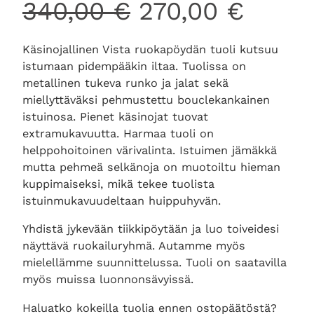
A
N
340,00
€
270,00
€
l
y
Käsinojallinen Vista ruokapöydän tuoli kutsuu
istumaan pidempääkin iltaa. Tuolissa on
k
k
metallinen tukeva runko ja jalat sekä
miellyttäväksi pehmustettu bouclekankainen
u
y
istuinosa. Pienet käsinojat tuovat
extramukavuutta. Harmaa tuoli on
helppohoitoinen värivalinta. Istuimen jämäkkä
p
i
mutta pehmeä selkänoja on muotoiltu hieman
kuppimaiseksi, mikä tekee tuolista
e
n
istuinmukavuudeltaan huippuhyvän.
Yhdistä jykevään tiikkipöytään ja luo toiveidesi
r
e
näyttävä ruokailuryhmä. Autamme myös
mielellämme suunnittelussa. Tuoli on saatavilla
ä
n
myös muissa luonnonsävyissä.
i
h
Haluatko kokeilla tuolia ennen ostopäätöstä?