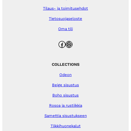
Tilaus- ja toimitusehdot
Tietosuojaseloste
Oma tili
Facebook
Instagram
COLLECTIONS
Odeon
Beige sisustus
Boho sisustus
Rosoa ja rustiikkia
Samettia sisustukseen
Tiikkihuonekalut