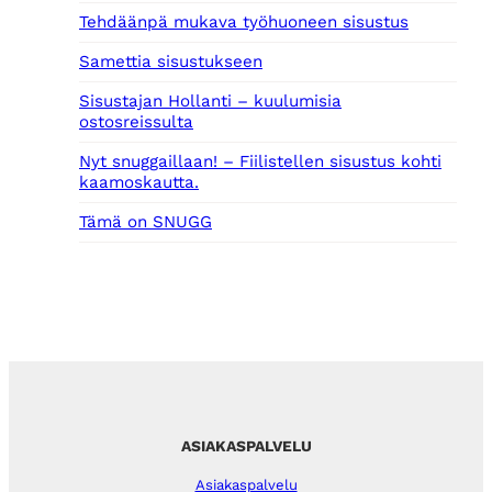
Tehdäänpä mukava työhuoneen sisustus
Samettia sisustukseen
Sisustajan Hollanti – kuulumisia
ostosreissulta
Nyt snuggaillaan! – Fiilistellen sisustus kohti
kaamoskautta.
Tämä on SNUGG
ASIAKASPALVELU
Asiakaspalvelu