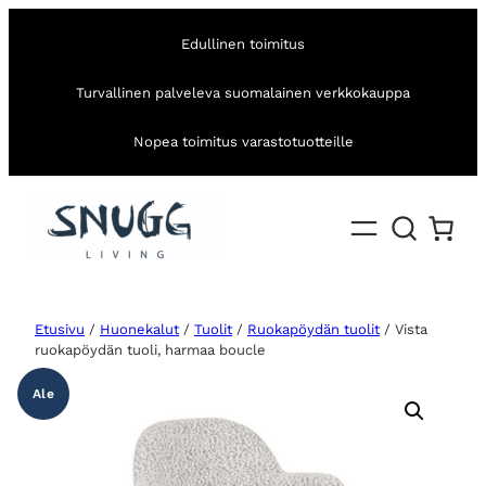
Edullinen toimitus
Turvallinen palveleva suomalainen verkkokauppa
Nopea toimitus varastotuotteille
Etusivu
/
Huonekalut
/
Tuolit
/
Ruokapöydän tuolit
/ Vista
ruokapöydän tuoli, harmaa boucle
Ale