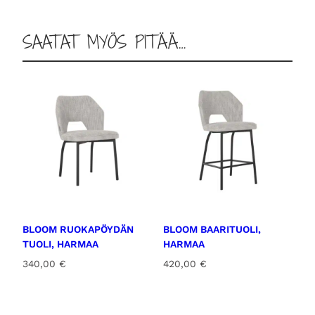
0
l
e
SAATAT MYÖS PITÄÄ…
m
0
ä
ä
r
ä
€
.
BLOOM RUOKAPÖYDÄN
BLOOM BAARITUOLI,
TUOLI, HARMAA
HARMAA
340,00
€
420,00
€