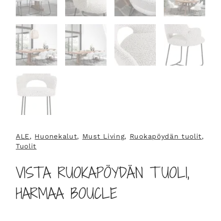
ALE
, 
Huonekalut
, 
Must Living
, 
Ruokapöydän tuolit
, 
Tuolit
VISTA RUOKAPÖYDÄN TUOLI,
HARMAA BOUCLE