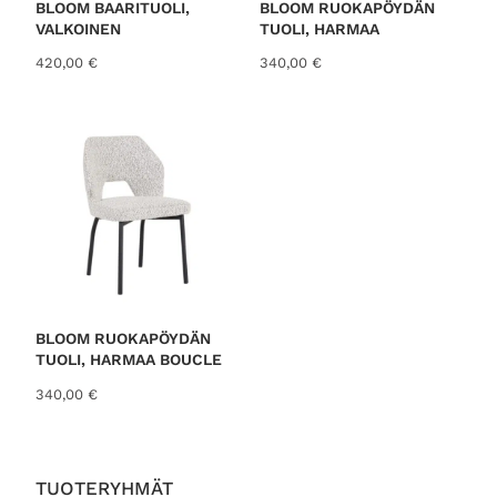
i
o
BLOOM BAARITUOLI,
BLOOM RUOKAPÖYDÄN
n
n
VALKOINEN
TUOLI, HARMAA
t
:
420,00
€
340,00
€
a
9
o
9
l
,
i
0
:
0
1
3
€
9
.
,
0
0
€
BLOOM RUOKAPÖYDÄN
.
TUOLI, HARMAA BOUCLE
340,00
€
TUOTERYHMÄT