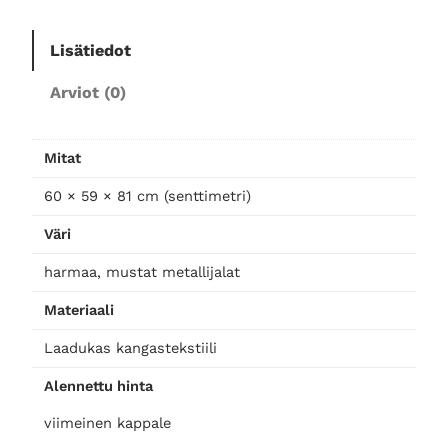
d
o
7
ä
Lisätiedot
n
t
l
0
Arviot (0)
u
o
i
,
l
Mitat
i
:
0
,
60 × 59 × 81 cm (senttimetri)
h
Väri
3
0
a
r
harmaa, mustat metallijalat
m
4
Materiaali
a
a
Laadukas kangastekstiili
0
€
b
Alennettu hinta
o
,
.
u
viimeinen kappale
c