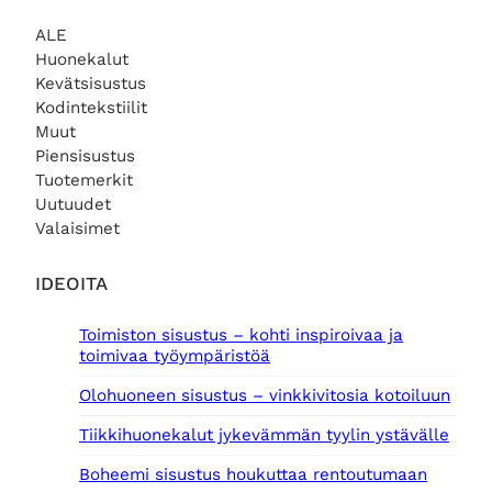
ALE
Huonekalut
Kevätsisustus
Kodintekstiilit
Muut
Piensisustus
Tuotemerkit
Uutuudet
Valaisimet
IDEOITA
Toimiston sisustus – kohti inspiroivaa ja
toimivaa työympäristöä
Olohuoneen sisustus – vinkkivitosia kotoiluun
Tiikkihuonekalut jykevämmän tyylin ystävälle
Boheemi sisustus houkuttaa rentoutumaan