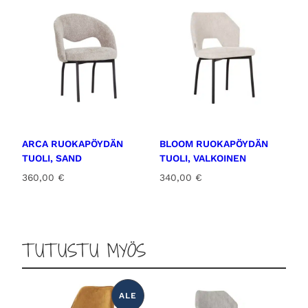
ARCA RUOKAPÖYDÄN
BLOOM RUOKAPÖYDÄN
TUOLI, SAND
TUOLI, VALKOINEN
360,00
€
340,00
€
TUTUSTU MYÖS
ALE
T
U