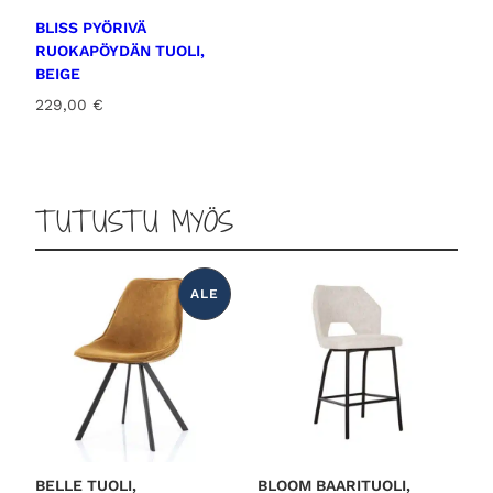
BLISS PYÖRIVÄ
RUOKAPÖYDÄN TUOLI,
BEIGE
229,00
€
TUTUSTU MYÖS
ALE
T
U
O
T
E
A
L
E
N
N
U
K
S
E
S
BELLE TUOLI,
BLOOM BAARITUOLI,