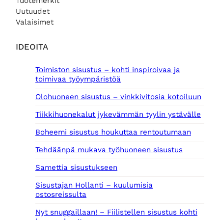
Tuotemerkit
Uutuudet
Valaisimet
IDEOITA
Toimiston sisustus – kohti inspiroivaa ja
toimivaa työympäristöä
Olohuoneen sisustus – vinkkivitosia kotoiluun
Tiikkihuonekalut jykevämmän tyylin ystävälle
Boheemi sisustus houkuttaa rentoutumaan
Tehdäänpä mukava työhuoneen sisustus
Samettia sisustukseen
Sisustajan Hollanti – kuulumisia
ostosreissulta
Nyt snuggaillaan! – Fiilistellen sisustus kohti