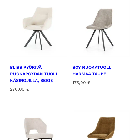
j
i
l
l
a
,
t
a
u
BLISS PYÖRIVÄ
BOY RUOKATUOLI,
p
RUOKAPÖYDÄN TUOLI
HARMAA TAUPE
e
KÄSINOJILLA, BEIGE
175,00
€
m
270,00
€
ä
ä
r
ä