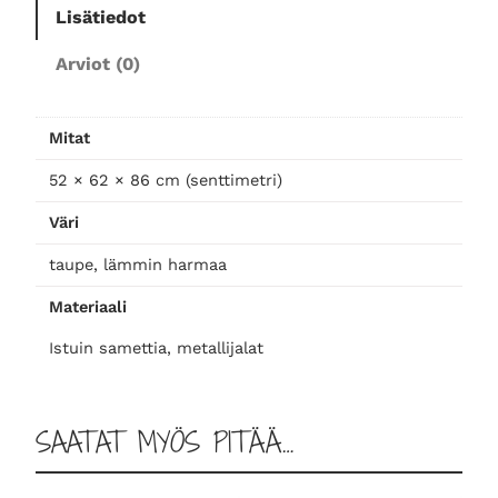
Lisätiedot
a
p
Arviot (0)
ö
y
d
Mitat
ä
52 × 62 × 86 cm (senttimetri)
n
t
Väri
u
o
taupe, lämmin harmaa
l
Materiaali
i
k
Istuin samettia, metallijalat
ä
s
i
SAATAT MYÖS PITÄÄ…
n
o