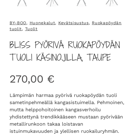
BY-BOO
, 
Huonekalut
, 
Kevätsisustus
, 
Ruokapöydän
tuolit
, 
Tuolit
BLISS PYÖRIVÄ RUOKAPÖYDÄN
TUOLI KÄSINOJILLA, TAUPE
270,00
€
Lämpimän harmaa pyörivä ruokapöydän tuoli
sametinpehmeällä kangasistuimella. Pehmoinen,
mutta helppohoitoinen kangasverhoilu
yhdistettynä trendikkääseen mustaan pyörivään
metallirunkoon takaa loistavan
istuinmukavuuden ja ylellisen ruokailuryhmän.