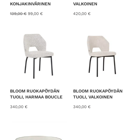
S
KONJAKINVÄRINEN
VALKOINEN
A
A
N
139,00
€
99,00
€
420,00
€
l
y
k
k
u
y
p
i
e
n
r
e
ä
n
i
h
n
i
e
n
n
t
h
a
i
o
BLOOM RUOKAPÖYDÄN
BLOOM RUOKAPÖYDÄN
n
n
TUOLI, HARMAA BOUCLE
TUOLI, VALKOINEN
t
:
340,00
€
340,00
€
a
9
o
9
l
,
i
0
:
0
1