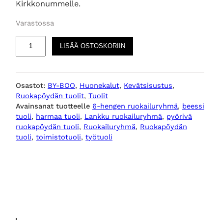
Kirkkonummelle.
Varastossa
B
LISÄÄ OSTOSKORIIN
l
i
s
Osastot:
BY-BOO
, 
Huonekalut
, 
Kevätsisustus
, 
s
Ruokapöydän tuolit
, 
Tuolit
p
Avainsanat tuotteelle
6-hengen ruokailuryhmä
, 
beessi
y
tuoli
, 
harmaa tuoli
, 
Lankku ruokailuryhmä
, 
pyörivä
ö
ruokapöydän tuoli
, 
Ruokailuryhmä
, 
Ruokapöydän
r
tuoli
, 
toimistotuoli
, 
työtuoli
i
v
ä
r
u
o
k