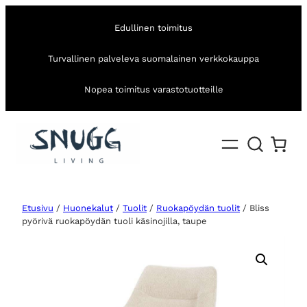
Edullinen toimitus
Turvallinen palveleva suomalainen verkkokauppa
Nopea toimitus varastotuotteille
Etusivu
/
Huonekalut
/
Tuolit
/
Ruokapöydän tuolit
/ Bliss
pyörivä ruokapöydän tuoli käsinojilla, taupe