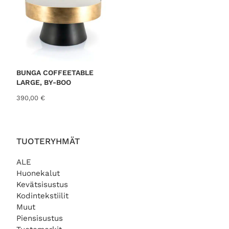
3
€
9
.
,
0
0
€
BUNGA COFFEETABLE
.
LARGE, BY-BOO
390,00
€
TUOTERYHMÄT
ALE
Huonekalut
Kevätsisustus
Kodintekstiilit
Muut
Piensisustus