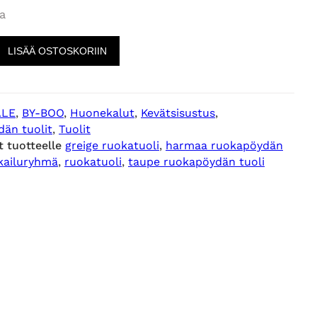
n
i
a
e
n
LISÄÄ OSTOSKORIIN
n
t
ALE
, 
BY-BOO
, 
Huonekalut
, 
Kevätsisustus
, 
h
a
än tuolit
, 
Tuolit
t tuotteelle
greige ruokatuoli
, 
harmaa ruokapöydän
i
o
kailuryhmä
, 
ruokatuoli
, 
taupe ruokapöydän tuoli
n
n
t
:
a
1
o
5