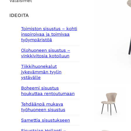
Valaisimet
IDEOITA
Toimiston sisustus – kohti
inspiroivaa ja toimivaa
työympäristöä
Olohuoneen sisustus –
vinkkivitosia kotoiluun
Tiikkihuonekalut
jykevämmän tyylin
ystävälle
Boheemi sisustus
houkuttaa rentoutumaan
Tehdäänpä mukava
työhuoneen sisustus
Samettia sisustukseen
Sisustajan Hollanti –