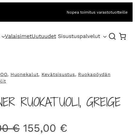
Nopea toimitus varastotuotteille
Valaisimet
Uutuudet
Sisustuspalvelut
BOO
, 
Huonekalut
, 
Kevätsisustus
, 
Ruokapöydän
lit
NER RUOKATUOLI, GREIGE
A
N
00
€
155,00
€