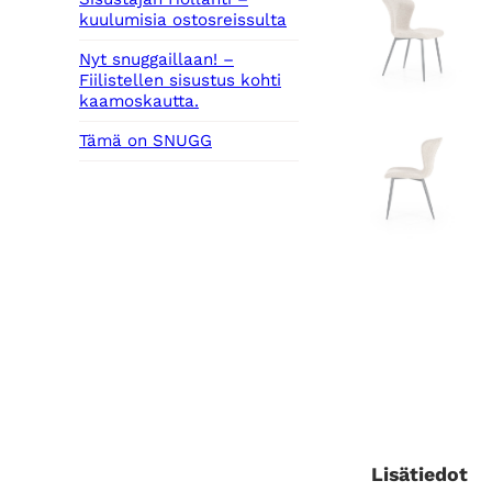
kuulumisia ostosreissulta
Nyt snuggaillaan! –
Fiilistellen sisustus kohti
kaamoskautta.
Tämä on SNUGG
Lisätiedot