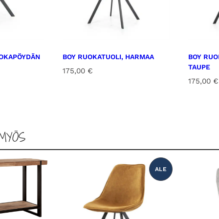
UOKAPÖYDÄN
BOY RUOKATUOLI, HARMAA
BOY RUO
TAUPE
175,00
€
175,00
€
MYÖS
ALE
T
U
O
T
E
A
L
E
N