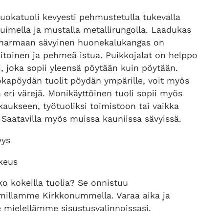
l
y
uokatuoli kevyesti pehmustetulla tukevalla
uimella ja mustalla metallirungolla. Laadukas
k
k
harmaan sävyinen huonekalukangas on
itoinen ja pehmeä istua. Puikkojalat on helppo
u
y
i, joka sopii yleensä pöytään kuin pöytään.
okapöydän tuolit pöydän ympärille, voit myös
p
i
ä eri värejä. Monikäyttöinen tuoli sopii myös
aukseen, työtuoliksi toimistoon tai vaikka
e
n
 Saatavilla myös muissa kauniissa sävyissä.
yys
r
e
rkeus
ä
n
ko kokeilla tuolia? Se onnistuu
i
h
illamme Kirkkonummella. Varaa aika ja
mielellämme sisustusvalinnoissasi.