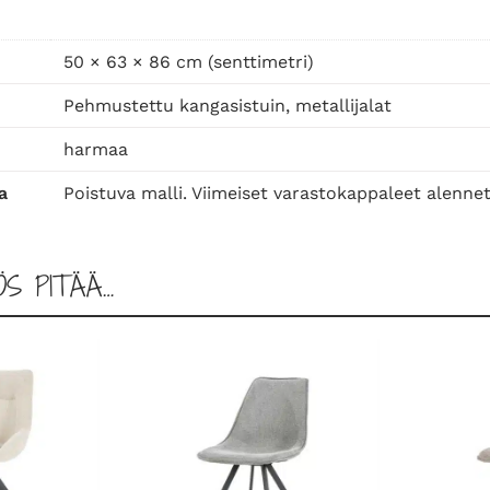
l
i
,
50 × 63 × 86 cm (senttimetri)
g
Pehmustettu kangasistuin, metallijalat
r
e
harmaa
i
a
Poistuva malli. Viimeiset varastokappaleet alenne
g
e
m
ÖS PITÄÄ…
ä
ä
r
ä