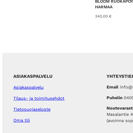
BLOOM RUOKAPÖY
HARMAA
340,00
€
ASIAKASPALVELU
YHTEYSTIE
Email
info@s
Asiakaspalvelu
Puhelin
040
Tilaus- ja toimitusehdot
Noutovarast
Tietosuojaseloste
Masalantie 
Oma tili
(avoinna so