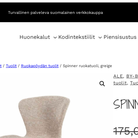
Turvallinen palveleva suomalainen verkkokauppa
Huonekalut
Kodintekstiilit
Piensisustus
t
/
Tuolit
/
Ruokapöydän tuolit
/ Spinner ruokatuoli, greige
ALE
, 
BY-
tuolit
, 
Tuo
SPIN
175,