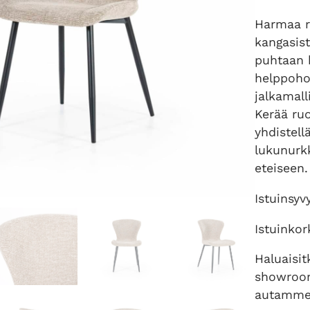
Harmaa r
kangasist
puhtaan 
helppoho
jalkamall
Kerää ru
yhdistell
lukunurkk
eteiseen.
Istuinsyv
Istuinko
Haluaisit
showroom
autamme 