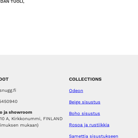
DÄN TUOLI,
a
9
o
9
l
,
i
0
:
0
1
3
€
9
.
,
0
0
€
.
DOT
COLLECTIONS
nugg.fi
Odeon
5450940
Beige sisustus
o ja showroom
Boho sisustus
410 A, Kirkkonummi, FINLAND
Rosoa ja rustiikkia
pimuksen mukaan)
Samettia sisustukseen