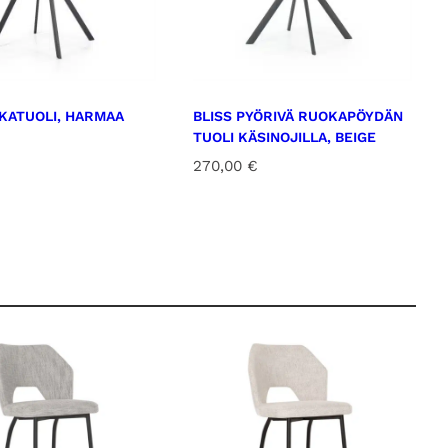
0
KATUOLI, HARMAA
BLISS PYÖRIVÄ RUOKAPÖYDÄN
€
TUOLI KÄSINOJILLA, BEIGE
270,00
€
.