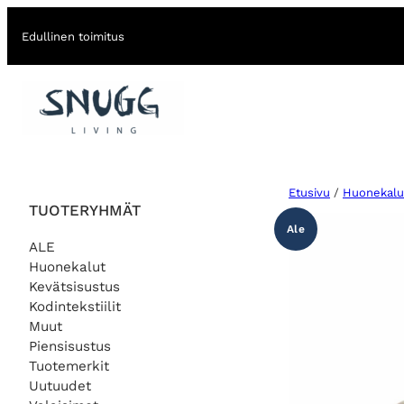
Edullinen toimitus
Etusivu
/
Huonekalu
TUOTERYHMÄT
Ale
ALE
Huonekalut
Kevätsisustus
Kodintekstiilit
Muut
Piensisustus
Tuotemerkit
Uutuudet