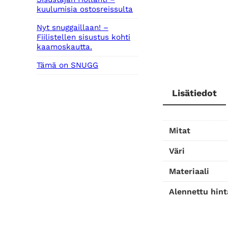
kuulumisia ostosreissulta
Nyt snuggaillaan! –
Fiilistellen sisustus kohti
kaamoskautta.
Tämä on SNUGG
Lisätiedot
Mitat
Väri
Materiaali
Alennettu hint