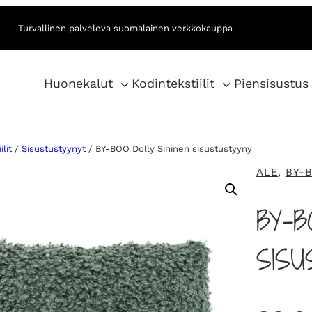
Turvallinen palveleva suomalainen verkkokauppa
Huonekalut
Kodintekstiilit
Piensisustus
lit
/
Sisustustyynyt
/ BY-BOO Dolly Sininen sisustustyyny
ALE
, 
BY-
BY-B
SIS