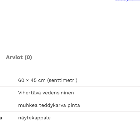
D
o
l
l
y
S
i
Arviot (0)
n
i
n
60 × 45 cm (senttimetri)
e
n
Vihertävä vedensininen
s
muhkea teddykarva pinta
i
s
a
näytekappale
u
s