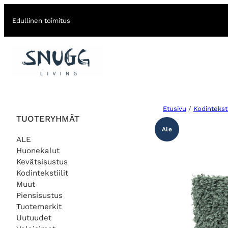
Edullinen toimitus
Etusivu
/
Kodintekstii
TUOTERYHMÄT
Ale
ALE
Huonekalut
Kevätsisustus
Kodintekstiilit
Muut
Piensisustus
Tuotemerkit
Uutuudet