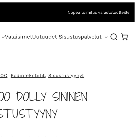
Nopea toimitus varastotuotteille
Valaisimet
Uutuudet
Sisustuspalvelut
BOO
, 
Kodintekstiilit
, 
Sisustustyynyt
OO DOLLY SININEN
USTUSTYYNY