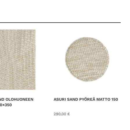
0
€
.
AND OLOHUONEEN
ASURI SAND PYÖREÄ MATTO 150
0×350
290,00
€