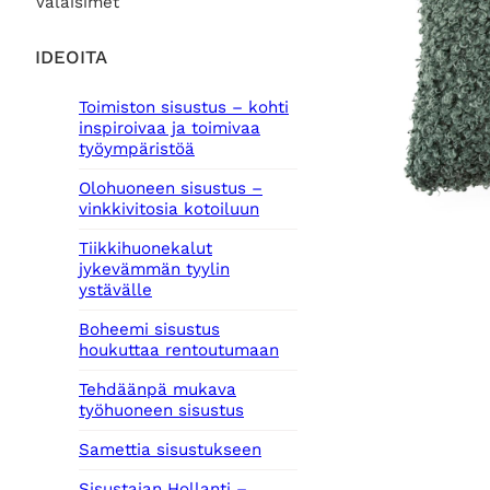
Valaisimet
IDEOITA
Toimiston sisustus – kohti
inspiroivaa ja toimivaa
työympäristöä
Olohuoneen sisustus –
vinkkivitosia kotoiluun
Tiikkihuonekalut
jykevämmän tyylin
ystävälle
Boheemi sisustus
houkuttaa rentoutumaan
Tehdäänpä mukava
työhuoneen sisustus
Samettia sisustukseen
Sisustajan Hollanti –