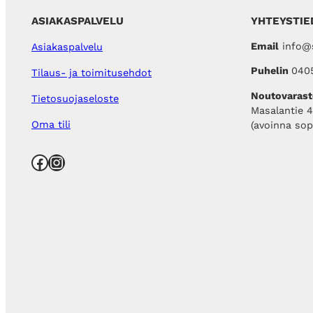
€
.
ASIAKASPALVELU
YHTEYSTIE
Email
info@s
Asiakaspalvelu
Puhelin
040
Tilaus- ja toimitusehdot
Noutovarast
Tietosuojaseloste
Masalantie 
Oma tili
(avoinna so
Facebook
Instagram