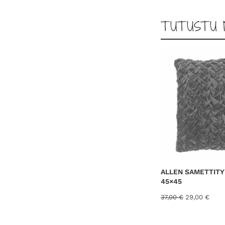
TUTUSTU 
ALLEN SAMETTITY
45×45
A
N
37,00
€
29,00
€
l
y
k
k