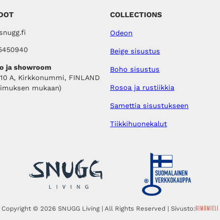
DOT
COLLECTIONS
nugg.fi
Odeon
5450940
Beige sisustus
o ja showroom
Boho sisustus
410 A, Kirkkonummi, FINLAND
Rosoa ja rustiikkia
pimuksen mukaan)
Samettia sisustukseen
Tiikkihuonekalut
Copyright © 2026 SNUGG Living | All Rights Reserved | Sivusto: