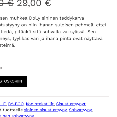
A
N
00
€
29,00
€
l
y
lisen muhkea Dolly sininen teddykarva
stustyyny on niin ihanan suloisen pehmeä, ettei
k
k
 tiedä, pitääkö sitä sohvalla vai sylissä. Sen
eys, tyylikäs väri ja ihana pinta ovat näyttävä
u
y
stelmä.
p
i
a
e
n
OSTOSKORIIN
r
e
ä
n
ALE
, 
BY-BOO
, 
Kodintekstiilit
, 
Sisustustyynyt
t tuotteelle
sininen sisustustyyny
, 
Sohvatyyny
, 
i
h
ainen sohvatyyny