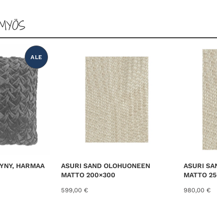
MYÖS
ALE
T
U
O
T
E
A
L
E
N
N
U
K
S
E
S
S
A
YNY, HARMAA
ASURI SAND OLOHUONEEN
ASURI S
MATTO 200×300
MATTO 25
599,00
€
980,00
€