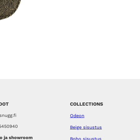
n
K
S
h
E
i
S
S
n
A
t
a
o
l
i
:
1
4
5
,
0
0
€
DOT
COLLECTIONS
.
nugg.fi
Odeon
5450940
Beige sisustus
o ja showroom
Boho sisustus