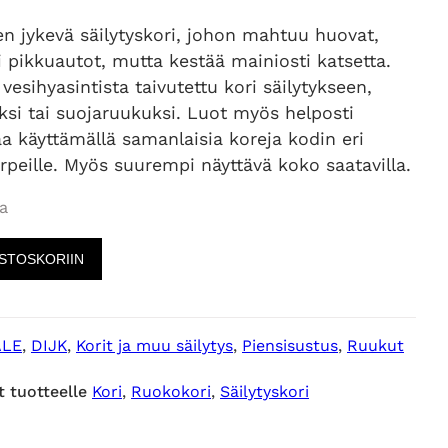
l
y
en jykevä säilytyskori, johon mahtuu huovat,
i pikkuautot, mutta kestää mainiosti katsetta.
k
k
vesihyasintista taivutettu kori säilytykseen,
si tai suojaruukuksi. Luot myös helposti
u
y
 käyttämällä samanlaisia koreja kodin eri
arpeille. Myös suurempi näyttävä koko saatavilla.
p
i
a
e
n
OSTOSKORIIN
r
e
ä
n
ALE
, 
DIJK
, 
Korit ja muu säilytys
, 
Piensisustus
, 
Ruukut
t tuotteelle
Kori
, 
Ruokokori
, 
Säilytyskori
i
h