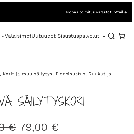
Nopea toimitus varastotuotteille
Valaisimet
Uutuudet
Sisustuspalvelut
, 
Korit ja muu säilytys
, 
Piensisustus
, 
Ruukut ja
VÄ SÄILYTYSKORI
A
N
00
€
79,00
€