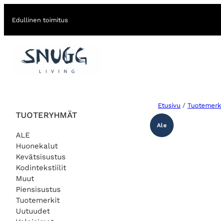
Edullinen toimitus
Etusivu
/
Tuotemerk
TUOTERYHMÄT
Ale
ALE
Huonekalut
Kevätsisustus
Kodintekstiilit
Muut
Piensisustus
Tuotemerkit
Uutuudet