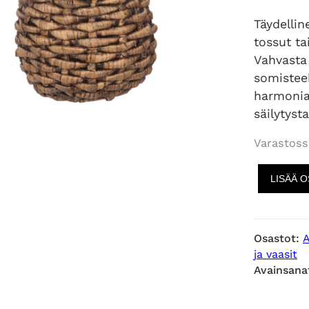
Täydellin
tossut ta
Vahvasta 
somisteek
harmoniaa
säilytyst
Varastoss
J
LISÄÄ 
y
k
e
Osastot:
v
ja vaasit
ä
Avainsana
s
ä