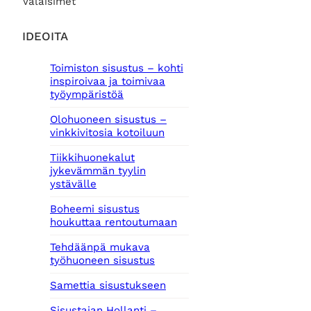
Valaisimet
IDEOITA
Toimiston sisustus – kohti
inspiroivaa ja toimivaa
työympäristöä
Olohuoneen sisustus –
vinkkivitosia kotoiluun
Tiikkihuonekalut
jykevämmän tyylin
ystävälle
Boheemi sisustus
houkuttaa rentoutumaan
Tehdäänpä mukava
työhuoneen sisustus
Samettia sisustukseen
Sisustajan Hollanti –