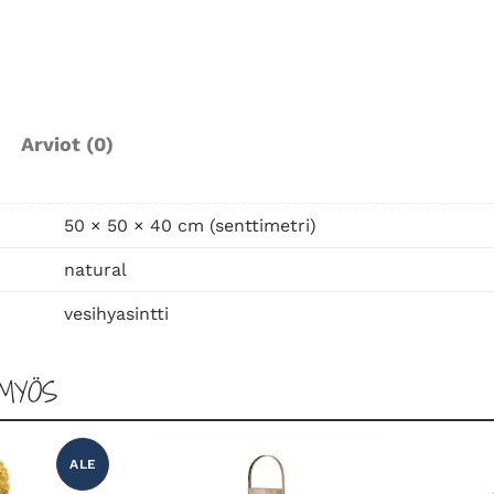
i
l
y
t
y
Arviot (0)
s
k
o
50 × 50 × 40 cm (senttimetri)
r
i
natural
m
vesihyasintti
ä
ä
r
MYÖS
ä
ALE
T
U