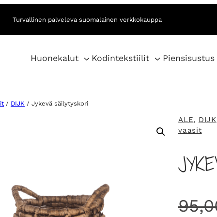
Turvallinen palveleva suomalainen verkkokauppa
Huonekalut
Kodintekstiilit
Piensisustus
it
/
DIJK
/ Jykevä säilytyskori
ALE
, 
DIJK
vaasit
JYKE
95,