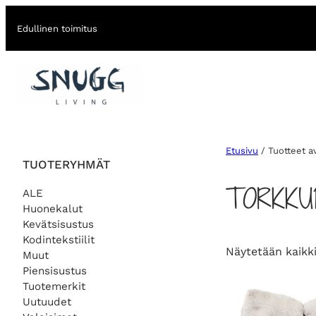
Edullinen toimitus
Etusivu
/ Tuotteet a
TUOTERYHMÄT
TORKKU
ALE
Huonekalut
Kevätsisustus
Kodintekstiilit
Näytetään kaikki
Muut
Piensisustus
Tuotemerkit
Uutuudet