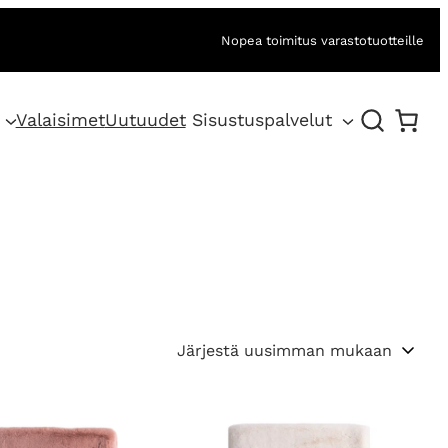
Nopea toimitus varastotuotteille
Valaisimet
Uutuudet
Sisustuspalvelut