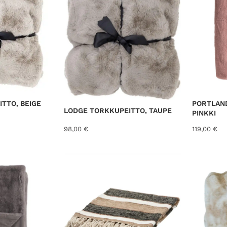
e
d
b
y
l
a
t
e
s
TTO, BEIGE
PORTLAN
LODGE TORKKUPEITTO, TAUPE
t
PINKKI
98,00
€
119,00
€