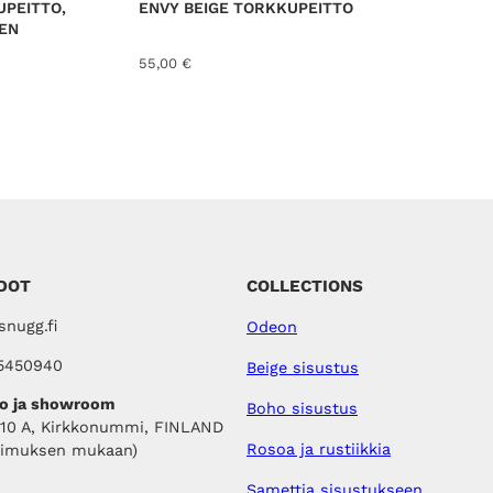
UPEITTO,
ENVY BEIGE TORKKUPEITTO
EN
55,00
€
DOT
COLLECTIONS
nugg.fi
Odeon
5450940
Beige sisustus
o ja showroom
Boho sisustus
410 A, Kirkkonummi, FINLAND
Rosoa ja rustiikkia
pimuksen mukaan)
Samettia sisustukseen