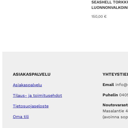
SEASHELL TORKK
LUONNONVALKOIN
150,00
€
ASIAKASPALVELU
YHTEYSTIE
Email
info@s
Asiakaspalvelu
Puhelin
040
Tilaus- ja toimitusehdot
Noutovarast
Tietosuojaseloste
Masalantie 
Oma tili
(avoinna so