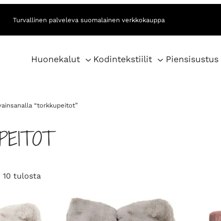
Turvallinen palveleva suomalainen verkkokauppa
Huonekalut
Kodintekstiilit
Piensisustus
vainsanalla “torkkupeitot”
PEITOT
S
 10 tulosta
o
r
t