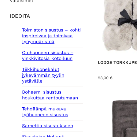
Valaisimet
IDEOITA
Toimiston sisustus – kohti
inspiroivaa ja toimivaa
työympäristöä
Olohuoneen sisustus –
vinkkivitosia kotoiluun
LODGE TORKKUPEI
Tiikkihuonekalut
jykevämmän tyylin
98,00
€
ystävälle
Boheemi sisustus
houkuttaa rentoutumaan
Tehdäänpä mukava
työhuoneen sisustus
Samettia sisustukseen
Sisustajan Hollanti –