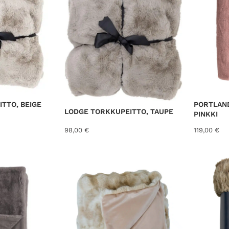
e
d
b
y
l
a
t
e
s
TTO, BEIGE
PORTLAN
LODGE TORKKUPEITTO, TAUPE
t
PINKKI
98,00
€
119,00
€