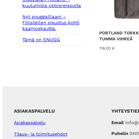
kuulumisia ostosreissulta
Nyt snuggaillaan! –
Fiilistellen sisustus kohti
kaamoskautta.
PORTLAND TORKK
TUMMA VIHREÄ
Tämä on SNUGG
119,00
€
ASIAKASPALVELU
YHTEYSTIE
Email
info@s
Asiakaspalvelu
Puhelin
040
Tilaus- ja toimitusehdot