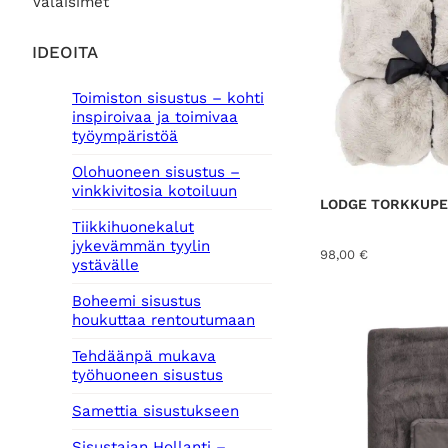
Valaisimet
IDEOITA
Toimiston sisustus – kohti
inspiroivaa ja toimivaa
työympäristöä
Olohuoneen sisustus –
vinkkivitosia kotoiluun
LODGE TORKKUPEI
Tiikkihuonekalut
jykevämmän tyylin
98,00
€
ystävälle
Boheemi sisustus
houkuttaa rentoutumaan
Tehdäänpä mukava
työhuoneen sisustus
Samettia sisustukseen
Sisustajan Hollanti –