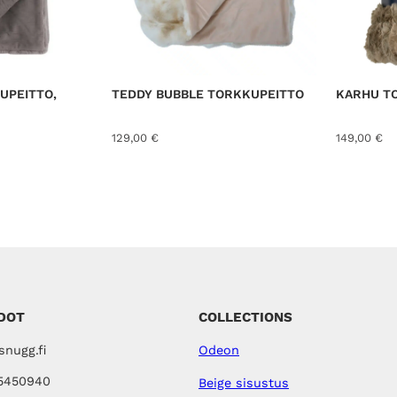
UPEITTO,
TEDDY BUBBLE TORKKUPEITTO
KARHU T
129,00
€
149,00
€
DOT
COLLECTIONS
nugg.fi
Odeon
5450940
Beige sisustus