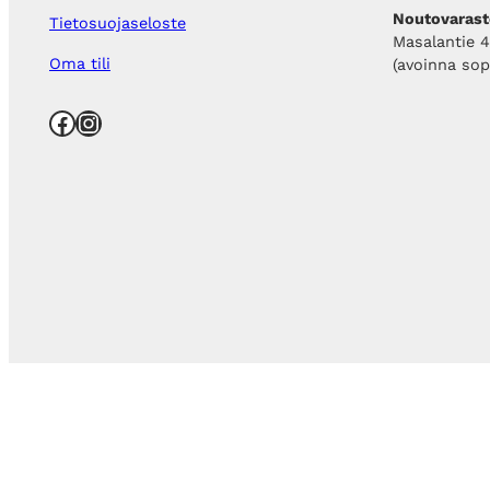
Noutovarast
Tietosuojaseloste
Masalantie 
Oma tili
(avoinna so
Facebook
Instagram