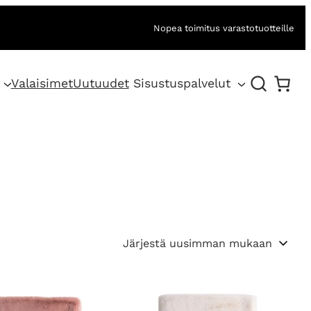
Nopea toimitus varastotuotteille
Valaisimet
Uutuudet
Sisustuspalvelut