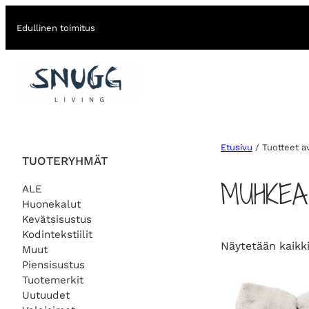
Edullinen toimitus
Etusivu
/ Tuotteet a
TUOTERYHMÄT
MUHKEA
ALE
Huonekalut
Kevätsisustus
Kodintekstiilit
Näytetään kaikki
Muut
Piensisustus
Tuotemerkit
Uutuudet