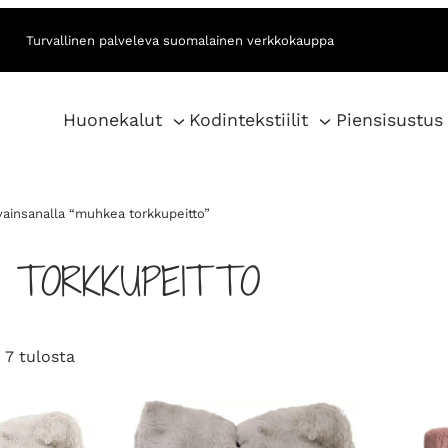
Turvallinen palveleva suomalainen verkkokauppa
Huonekalut
Kodintekstiilit
Piensisustus
vainsanalla “muhkea torkkupeitto”
 TORKKUPEITTO
S
 7 tulosta
o
r
t