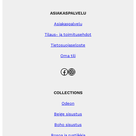
ASIAKASPALVELU
Asiakaspalvelu
Tilaus- ja toimitusehdot
Tietosuojaseloste
Oma tili
Facebook
Instagram
COLLECTIONS
Odeon
Beige sisustus
Boho sisustus
Rosoa ja rustiikkia