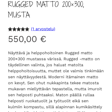
RUGGED MATTO 200×300,
MUSTA
(1 arvostelu)
Arvio
1
5.00
550,00
€
5:stä
perustuen
Näyttävä ja helppohoitoinen Rugged matto
asiakkaan
200×300 mustassa värissä. Rugged -matto on
arvotuksee
täydellinen valinta, jos haluat matolta
n.
helppohoitoisuutta, muttet ole valmis tinkimään
sen näyttävyydestä. Moderni itämainen matto
on kevyt. Sen ohut nukkapinta tekee matosta
mukavan miellyttävän tepastella, mutta imuroit
sen helposti puhtaaksi. Maton päällä rullaa
helposti ruokatuolit ja työtuolit eikä sen
kulmiin kompastu, sillä alapinnan kumikäsittely