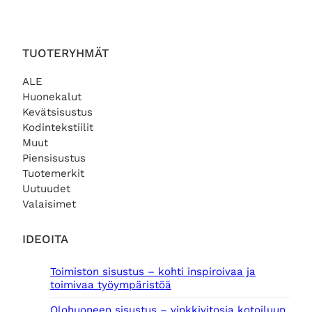
TUOTERYHMÄT
ALE
Huonekalut
Kevätsisustus
Kodintekstiilit
Muut
Piensisustus
Tuotemerkit
Uutuudet
Valaisimet
IDEOITA
Toimiston sisustus – kohti inspiroivaa ja
toimivaa työympäristöä
Olohuoneen sisustus – vinkkivitosia kotoiluun