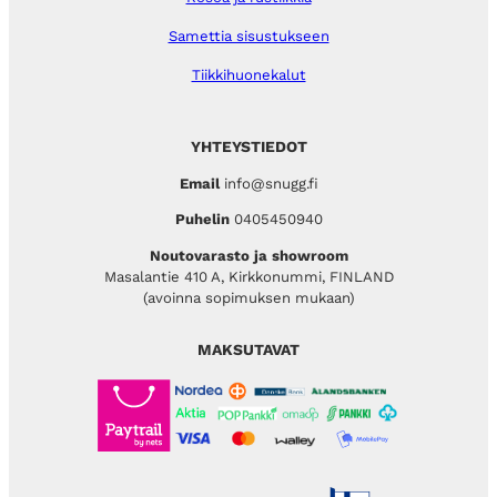
Samettia sisustukseen
Tiikkihuonekalut
YHTEYSTIEDOT
Email
info@snugg.fi
Puhelin
0405450940
Noutovarasto ja showroom
Masalantie 410 A, Kirkkonummi, FINLAND
(avoinna sopimuksen mukaan)
MAKSUTAVAT