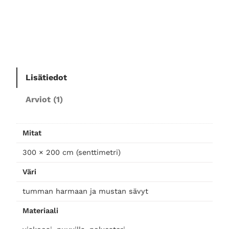
a
t
t
o
2
0
0
Lisätiedot
×
Arviot (1)
3
0
0
Mitat
,
m
300 × 200 cm (senttimetri)
u
Väri
s
t
tumman harmaan ja mustan sävyt
a
m
Materiaali
ä