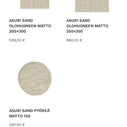
e
n
n
t
h
a
i
o
ASURI SAND
ASURI SAND
n
n
OLOHUONEEN MATTO
OLOHUONEEN MATTO
t
:
200×300
250×350
a
2
599,00
€
980,00
€
o
9
l
,
i
0
:
0
3
7
€
,
.
0
0
€
.
ASURI SAND PYÖREÄ
MATTO 150
290,00
€