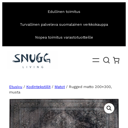
Edullinen toimitus
Turvallinen palveleva suomalainen verkkokauppa
Nopea toimitus varastotuotteille
Etusivu
/
Kodintekstiilit
/
Matot
/ Rugged matto 200×300,
musta