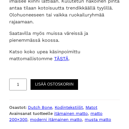
imaisee kiinni lattiaan. Kulutetun näköinen pinta
antaa tilaan kotoisuutta trendikkäällä tyylillä.
Olohuoneeseen tai vaikka ruokailuryhmää
rajaamaan.
Saatavilla myös muissa väreissä ja
pienemmässä koossa.
Katso koko upea käsinpoimittu
mattomallistomme
TÄSTÄ
.
R
LISÄÄ OSTOSKORIIN
u
g
g
Osastot:
Dutch Bone
, 
Kodintekstiilit
, 
Matot
e
Avainsanat tuotteelle
itämainen matto
, 
matto
d
200×300
, 
moderni itämainen matto
, 
musta matto
m