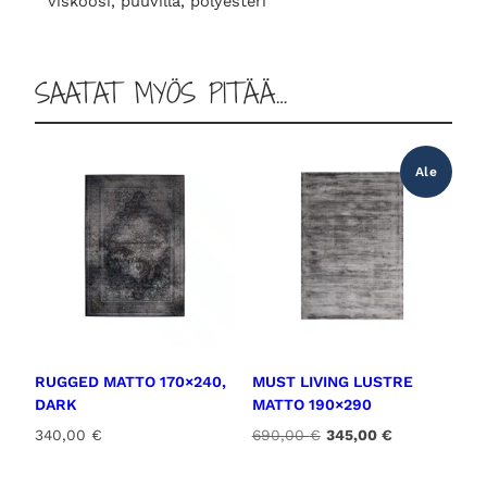
viskoosi, puuvilla, polyesteri
ä
r
ä
SAATAT MYÖS PITÄÄ…
Ale
RUGGED MATTO 170×240,
MUST LIVING LUSTRE
DARK
MATTO 190×290
A
N
340,00
€
690,00
€
345,00
€
l
y
k
k