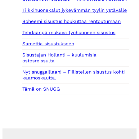
Tiikkihuonekalut jykevämmän tyylin ystävälle
Boheemi sisustus houkuttaa rentoutumaan
Tehdäänpä mukava työhuoneen sisustus
Samettia sisustukseen
Sisustajan Hollanti – kuulumisia
ostosreissulta
Nyt snuggaillaan! – Fiilistellen sisustus kohti
kaamoskautta.
Tämä on SNUGG