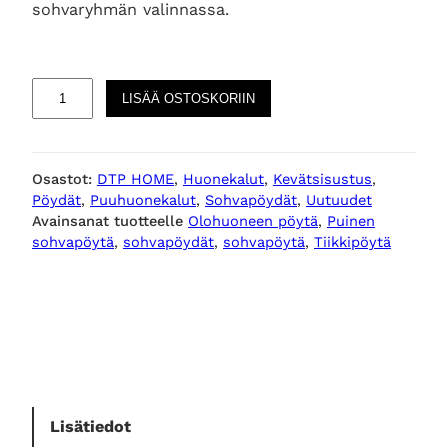
sohvaryhmän valinnassa.
N
LISÄÄ OSTOSKORIIN
o
v
a
Osastot:
DTP HOME
, 
Huonekalut
, 
Kevätsisustus
, 
s
Pöydät
, 
Puuhuonekalut
, 
Sohvapöydät
, 
Uutuudet
o
Avainsanat tuotteelle
Olohuoneen pöytä
, 
Puinen
h
sohvapöytä
, 
sohvapöydät
, 
sohvapöytä
, 
Tiikkipöytä
v
a
p
ö
y
t
ä
s
Lisätiedot