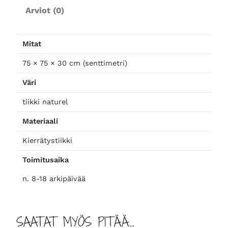
e
Arviot (0)
t
t
i
Mitat
m
ä
75 × 75 × 30 cm (senttimetri)
ä
Väri
r
ä
tiikki naturel
Materiaali
Kierrätystiikki
Toimitusaika
n. 8-18 arkipäivää
SAATAT MYÖS PITÄÄ…