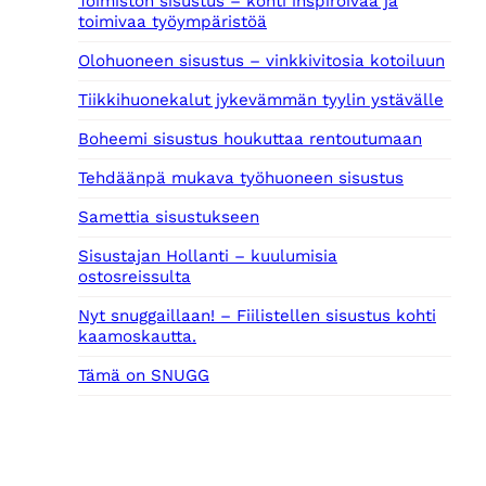
Toimiston sisustus – kohti inspiroivaa ja
toimivaa työympäristöä
Olohuoneen sisustus – vinkkivitosia kotoiluun
Tiikkihuonekalut jykevämmän tyylin ystävälle
Boheemi sisustus houkuttaa rentoutumaan
Tehdäänpä mukava työhuoneen sisustus
Samettia sisustukseen
Sisustajan Hollanti – kuulumisia
ostosreissulta
Nyt snuggaillaan! – Fiilistellen sisustus kohti
kaamoskautta.
Tämä on SNUGG