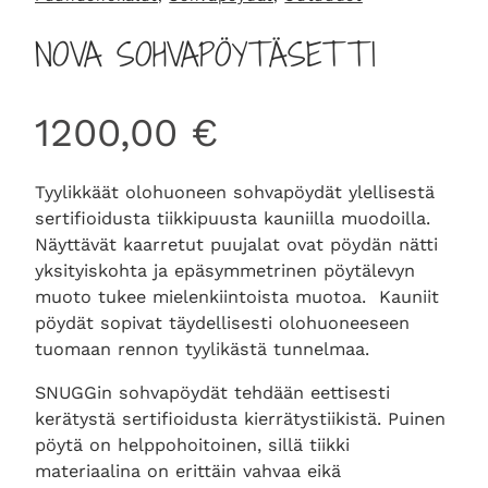
NOVA SOHVAPÖYTÄSETTI
1200,00
€
Tyylikkäät olohuoneen sohvapöydät ylellisestä
sertifioidusta tiikkipuusta kauniilla muodoilla.
Näyttävät kaarretut puujalat ovat pöydän nätti
yksityiskohta ja epäsymmetrinen pöytälevyn
muoto tukee mielenkiintoista muotoa. Kauniit
pöydät sopivat täydellisesti olohuoneeseen
tuomaan rennon tyylikästä tunnelmaa.
SNUGGin sohvapöydät tehdään eettisesti
kerätystä sertifioidusta kierrätystiikistä. Puinen
pöytä on helppohoitoinen, sillä tiikki
materiaalina on erittäin vahvaa eikä