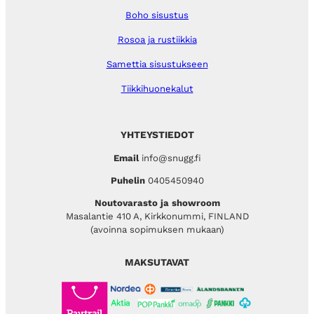
Boho sisustus
Rosoa ja rustiikkia
Samettia sisustukseen
Tiikkihuonekalut
YHTEYSTIEDOT
Email
info@snugg.fi
Puhelin
0405450940
Noutovarasto ja showroom
Masalantie 410 A, Kirkkonummi, FINLAND
(avoinna sopimuksen mukaan)
MAKSUTAVAT