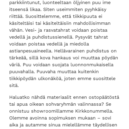
parkkiintunut, luonteeltaan öljyinen puu ime
itseensä likaa. Siten useimmiten pyyhkäisy
riittää. Suosittelemme, että tiikkipuuta ei
käsiteltäisi tai käsiteltäisiin mahdollisimman
vähän. Vesi- ja rasvatahrat voidaan poistaa
vedellä ja puhdistussienellä. Pysyvät tahrat
voidaan poistaa vedellä ja miedolla
astianpesuaineella. Hellävarainen puhdistus on
tärkeää, sillä kova hankaus voi muuttaa pöydän
väriä. Puu voidaan suojata luonnonmukaisella
puuvahalla. Puuvaha muuttaa kuitenkin
tiikkipöydän ulkonäköä, joten emme suosittele
sitä.
Haluatko nähdä materiaalit ennen ostopäätöstä
tai apua oikean sohvaryhmän valinnassa? Se
onnistuu showroomillamme Kirkkonummella.
Olemme avoinna sopimuksen mukaan – sovi
aika ja autamme sinua mielellämme täydellisen