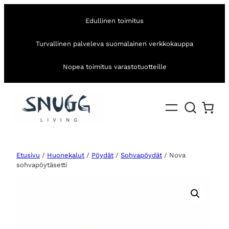
Edullinen toimitus
Turvallinen palveleva suomalainen verkkokauppa
Nopea toimitus varastotuotteille
Etusivu
/
Huonekalut
/
Pöydät
/
Sohvapöydät
/ Nova
sohvapöytäsetti