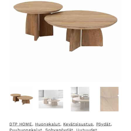
DTP HOME
, 
Huonekalut
, 
Kevätsisustus
, 
Pöydät
, 
Puuhuonekalut
, 
Sohvapöydät
, 
Uutuudet