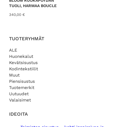
BLOOM RUOKAPÖYDÄN
TUOLI, HARMAA BOUCLE
340,00
€
TUOTERYHMÄT
ALE
Huonekalut
Kevätsisustus
Kodintekstiilit
Muut
Piensisustus
Tuotemerkit
Uutuudet
Valaisimet
IDEOITA