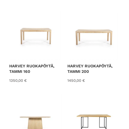
o
r
t
e
d
b
y
l
a
t
HARVEY RUOKAPÖYTÄ,
HARVEY RUOKAPÖYTÄ,
TAMMI 160
TAMMI 200
e
s
1350,00
€
1450,00
€
t