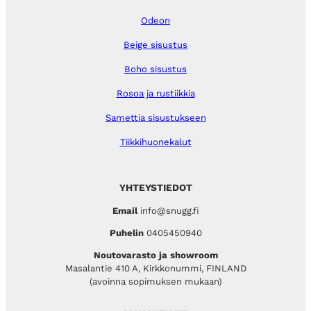
Odeon
Beige sisustus
Boho sisustus
Rosoa ja rustiikkia
Samettia sisustukseen
Tiikkihuonekalut
YHTEYSTIEDOT
Email
info@snugg.fi
Puhelin
0405450940
Noutovarasto ja showroom
Masalantie 410 A, Kirkkonummi, FINLAND
(avoinna sopimuksen mukaan)