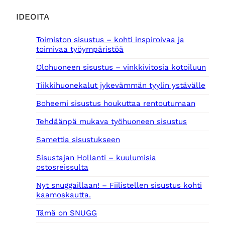
IDEOITA
Toimiston sisustus – kohti inspiroivaa ja
toimivaa työympäristöä
Olohuoneen sisustus – vinkkivitosia kotoiluun
Tiikkihuonekalut jykevämmän tyylin ystävälle
Boheemi sisustus houkuttaa rentoutumaan
Tehdäänpä mukava työhuoneen sisustus
Samettia sisustukseen
Sisustajan Hollanti – kuulumisia
ostosreissulta
Nyt snuggaillaan! – Fiilistellen sisustus kohti
kaamoskautta.
Tämä on SNUGG