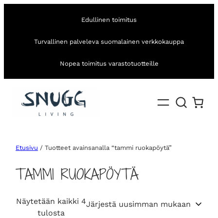
Edullinen toimitus
Turvallinen palveleva suomalainen verkkokauppa
Nopea toimitus varastotuotteille
Etusivu
/ Tuotteet avainsanalla “tammi ruokapöytä”
TAMMI RUOKAPÖYTÄ
Näytetään kaikki 4
S
tulosta