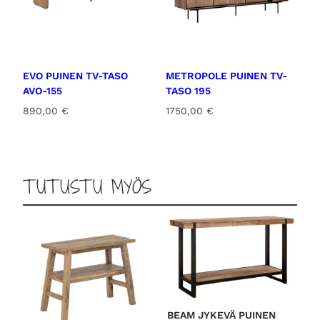
e
n
n
t
h
a
i
o
n
n
t
:
EVO PUINEN TV-TASO
METROPOLE PUINEN TV-
a
1
AVO-155
TASO 195
o
0
890,00
€
1750,00
€
l
9
i
0
:
,
1
0
2
0
TUTUSTU MYÖS
5
0
€
,
.
0
0
€
.
BEAM JYKEVÄ PUINEN