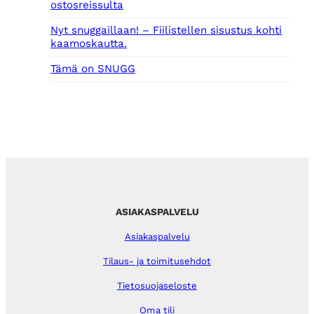
ostosreissulta
Nyt snuggaillaan! – Fiilistellen sisustus kohti
kaamoskautta.
Tämä on SNUGG
ASIAKASPALVELU
Asiakaspalvelu
Tilaus- ja toimitusehdot
Tietosuojaseloste
Oma tili