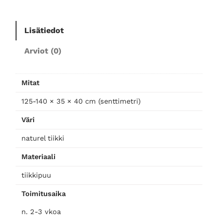
e
t
Lisätiedot
t
a
Arviot (0)
v
a
t
Mitat
v
125-140 × 35 × 40 cm (senttimetri)
t
a
Väri
s
o
naturel tiikki
m
Materiaali
ä
ä
tiikkipuu
r
Toimitusaika
ä
n. 2-3 vkoa