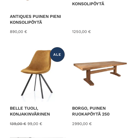
KONSOLIPÖYTÄ
ANTIQUES PUINEN PIENI
KONSOLIPÖYTÄ
890,00
€
1250,00
€
ALE
T
U
O
T
E
A
L
E
N
N
U
K
S
E
S
BELLE TUOLI,
BORGO, PUINEN
S
KONJAKINVÄRINEN
RUOKAPÖYTÄ 250
A
A
N
139,00
€
99,00
€
2990,00
€
l
y
k
k