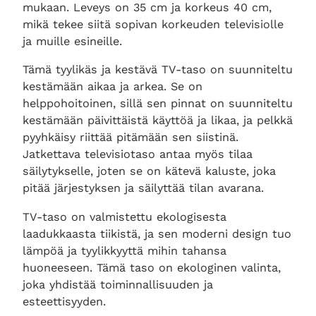
mukaan. Leveys on 35 cm ja korkeus 40 cm,
mikä tekee siitä sopivan korkeuden televisiolle
ja muille esineille.
Tämä tyylikäs ja kestävä TV-taso on suunniteltu
kestämään aikaa ja arkea. Se on
helppohoitoinen, sillä sen pinnat on suunniteltu
kestämään päivittäistä käyttöä ja likaa, ja pelkkä
pyyhkäisy riittää pitämään sen siistinä.
Jatkettava televisiotaso antaa myös tilaa
säilytykselle, joten se on kätevä kaluste, joka
pitää järjestyksen ja säilyttää tilan avarana.
TV-taso on valmistettu ekologisesta
laadukkaasta tiikistä, ja sen moderni design tuo
lämpöä ja tyylikkyyttä mihin tahansa
huoneeseen. Tämä taso on ekologinen valinta,
joka yhdistää toiminnallisuuden ja
esteettisyyden.