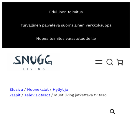
Edullinen toimitus
Turvallinen palveleva suomalainen verkkokauppa
Nopea toimitus varastotuotteille
Etusivu
/
Huonekalut
/
Hyllyt ja
kaapit
/
Televisiotasot
/ Must living jatkettava tv taso