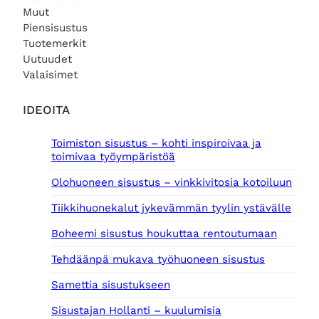
Muut
€
Piensisustus
.
Tuotemerkit
Uutuudet
Valaisimet
IDEOITA
Toimiston sisustus – kohti inspiroivaa ja
toimivaa työympäristöä
Olohuoneen sisustus – vinkkivitosia kotoiluun
Tiikkihuonekalut jykevämmän tyylin ystävälle
Boheemi sisustus houkuttaa rentoutumaan
Tehdäänpä mukava työhuoneen sisustus
Samettia sisustukseen
Sisustajan Hollanti – kuulumisia