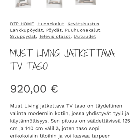
DTP HOME
, 
Huonekalut
, 
Kevätsisustus
, 
Lankkupöydät
, 
Pöydät
, 
Puuhuonekalut
, 
Sivupöydät
, 
Televisiotasot
, 
Uutuudet
MUST LIVING JATKETTAVA
TV TASO
920,00
€
Must Living jatkettava TV taso on täydellinen
valinta moderniin kotiin, jossa yhdistyvät tyyli ja
käytännöllisyys. Sen pituus on säädettävissä 125
cm ja 140 cm välillä, joten taso sopii
erikokoisiin tiloihin ja voi kasvaa tarpeen