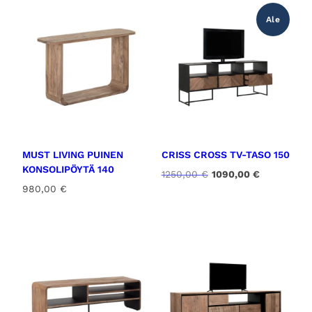
Ale
MUST LIVING PUINEN
CRISS CROSS TV-TASO 150
KONSOLIPÖYTÄ 140
A
N
1250,00
€
1090,00
€
l
y
980,00
€
k
k
u
y
p
i
e
n
r
e
ä
n
i
h
n
i