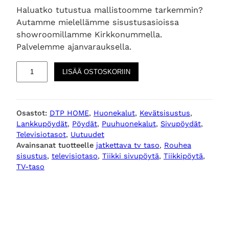
Haluatko tutustua mallistoomme tarkemmin?
Autamme mielellämme sisustusasioissa
showroomillamme Kirkkonummella.
Palvelemme ajanvarauksella.
M
LISÄÄ OSTOSKORIIN
u
s
t
Osastot:
DTP HOME
, 
Huonekalut
, 
Kevätsisustus
, 
l
Lankkupöydät
, 
Pöydät
, 
Puuhuonekalut
, 
Sivupöydät
, 
i
Televisiotasot
, 
Uutuudet
v
Avainsanat tuotteelle
jatkettava tv taso
, 
Rouhea
i
sisustus
, 
televisiotaso
, 
Tiikki sivupöytä
, 
Tiikkipöytä
, 
n
TV-taso
g
j
a
t
k