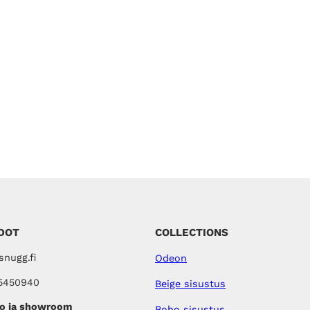
DOT
COLLECTIONS
nugg.fi
Odeon
5450940
Beige sisustus
o ja showroom
Boho sisustus