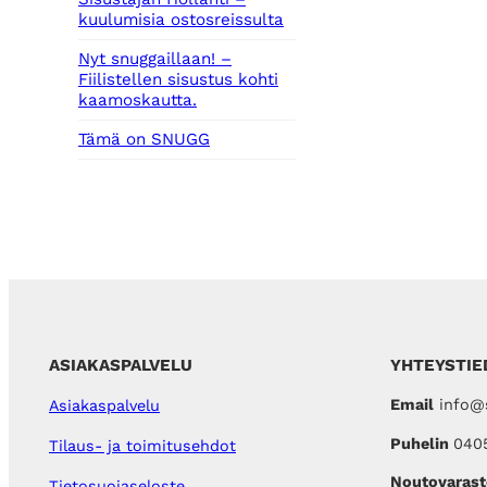
kuulumisia ostosreissulta
Nyt snuggaillaan! –
Fiilistellen sisustus kohti
kaamoskautta.
Tämä on SNUGG
ASIAKASPALVELU
YHTEYSTIE
Email
info@s
Asiakaspalvelu
Puhelin
040
Tilaus- ja toimitusehdot
Noutovarast
Tietosuojaseloste