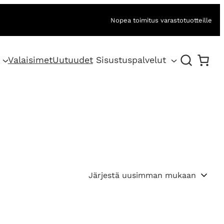
Nopea toimitus varastotuotteille
Valaisimet
Uutuudet
Sisustuspalvelut