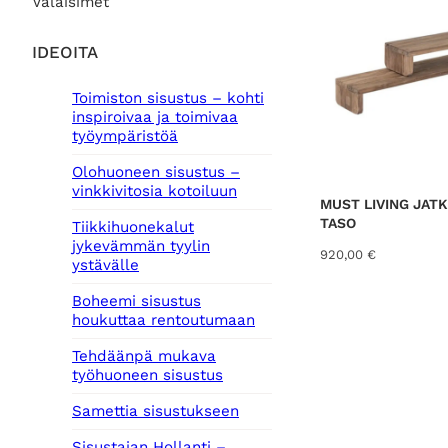
Valaisimet
IDEOITA
Toimiston sisustus – kohti
inspiroivaa ja toimivaa
työympäristöä
Olohuoneen sisustus –
vinkkivitosia kotoiluun
MUST LIVING JAT
TASO
Tiikkihuonekalut
jykevämmän tyylin
920,00
€
ystävälle
Boheemi sisustus
houkuttaa rentoutumaan
Tehdäänpä mukava
työhuoneen sisustus
Samettia sisustukseen
Sisustajan Hollanti –