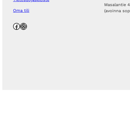
Masalantie 
Oma tili
(avoinna so
Facebook
Instagram