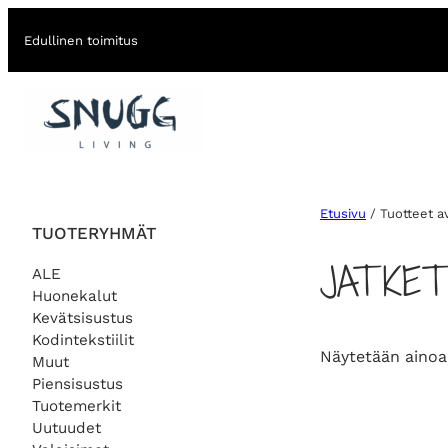
Edullinen toimitus
Etusivu
/ Tuotteet av
TUOTERYHMÄT
JATKE
ALE
Huonekalut
Kevätsisustus
Kodintekstiilit
Näytetään ainoa
Muut
Piensisustus
Tuotemerkit
Uutuudet