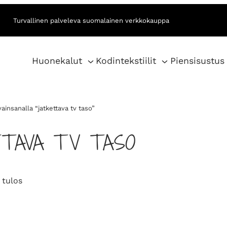
Turvallinen palveleva suomalainen verkkokauppa
Huonekalut
Kodintekstiilit
Piensisustus
ainsanalla “jatkettava tv taso”
TTAVA TV TASO
 tulos