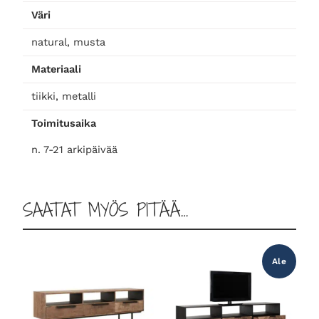
e
Väri
a
m
natural, musta
1
Materiaali
8
0
tiikki, metalli
m
Toimitusaika
ä
ä
n. 7-21 arkipäivää
r
ä
SAATAT MYÖS PITÄÄ…
Ale