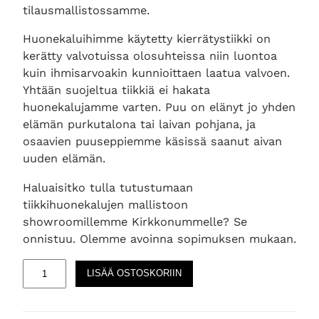
tilausmallistossamme.
Huonekaluihimme käytetty kierrätystiikki on
kerätty valvotuissa olosuhteissa niin luontoa
kuin ihmisarvoakin kunnioittaen laatua valvoen.
Yhtään suojeltua tiikkiä ei hakata
huonekalujamme varten. Puu on elänyt jo yhden
elämän purkutalona tai laivan pohjana, ja
osaavien puuseppiemme käsissä saanut aivan
uuden elämän.
Haluaisitko tulla tutustumaan
tiikkihuonekalujen mallistoon
showroomillemme Kirkkonummelle? Se
onnistuu. Olemme avoinna sopimuksen mukaan.
T
LISÄÄ OSTOSKORIIN
i
m
e