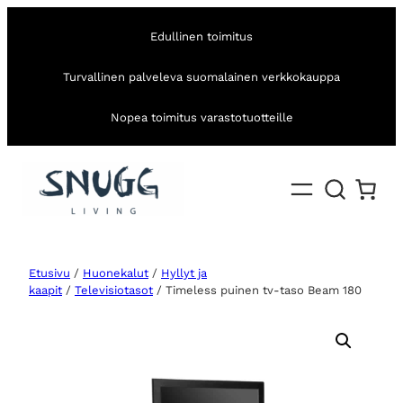
Edullinen toimitus
Turvallinen palveleva suomalainen verkkokauppa
Nopea toimitus varastotuotteille
Etusivu
/
Huonekalut
/
Hyllyt ja
kaapit
/
Televisiotasot
/ Timeless puinen tv-taso Beam 180