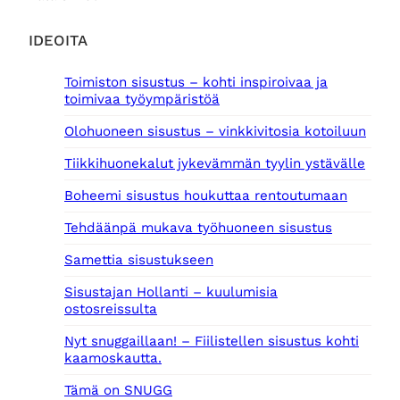
IDEOITA
Toimiston sisustus – kohti inspiroivaa ja
toimivaa työympäristöä
Olohuoneen sisustus – vinkkivitosia kotoiluun
Tiikkihuonekalut jykevämmän tyylin ystävälle
Boheemi sisustus houkuttaa rentoutumaan
Tehdäänpä mukava työhuoneen sisustus
Samettia sisustukseen
Sisustajan Hollanti – kuulumisia
ostosreissulta
Nyt snuggaillaan! – Fiilistellen sisustus kohti
kaamoskautta.
Tämä on SNUGG