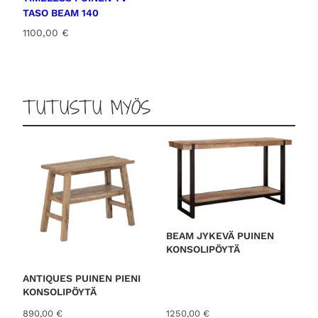
t
:
TASO BEAM 140
a
1
1100,00
€
o
2
l
3
i
0
:
,
1
0
TUTUSTU MYÖS
4
0
5
0
€
,
.
0
0
€
.
BEAM JYKEVÄ PUINEN
KONSOLIPÖYTÄ
ANTIQUES PUINEN PIENI
KONSOLIPÖYTÄ
890,00
€
1250,00
€