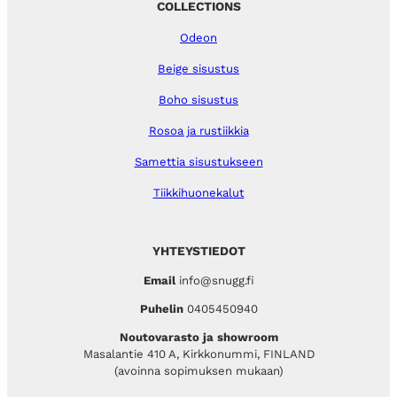
COLLECTIONS
Odeon
Beige sisustus
Boho sisustus
Rosoa ja rustiikkia
Samettia sisustukseen
Tiikkihuonekalut
YHTEYSTIEDOT
Email
info@snugg.fi
Puhelin
0405450940
Noutovarasto ja showroom
Masalantie 410 A, Kirkkonummi, FINLAND
(avoinna sopimuksen mukaan)