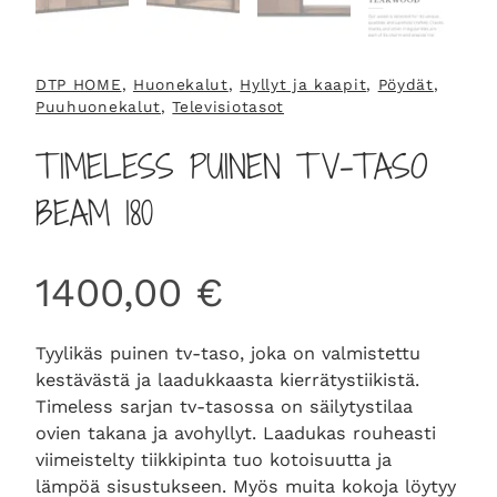
DTP HOME
, 
Huonekalut
, 
Hyllyt ja kaapit
, 
Pöydät
, 
Puuhuonekalut
, 
Televisiotasot
TIMELESS PUINEN TV-TASO
BEAM 180
1400,00
€
Tyylikäs puinen tv-taso, joka on valmistettu
kestävästä ja laadukkaasta kierrätystiikistä.
Timeless sarjan tv-tasossa on säilytystilaa
ovien takana ja avohyllyt. Laadukas rouheasti
viimeistelty tiikkipinta tuo kotoisuutta ja
lämpöä sisustukseen. Myös muita kokoja löytyy