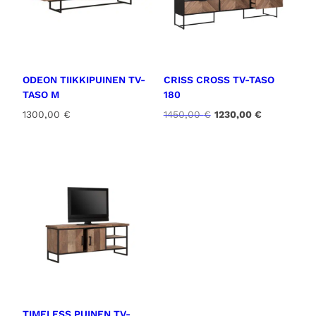
ODEON TIIKKIPUINEN TV-
CRISS CROSS TV-TASO
TASO M
180
A
N
1300,00
€
1450,00
€
1230,00
€
l
y
k
k
u
y
p
i
e
n
r
e
ä
n
i
h
n
i
e
n
n
t
h
a
i
o
n
n
TIMELESS PUINEN TV-