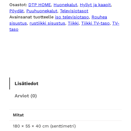
Osastot:
DTP HOME
, 
Huonekalut
, 
Hyllyt ja kaapit
, 
l
Pöydät
, 
Puuhuonekalut
, 
Televisiotasot
e
Avainsanat tuotteelle
iso televisiotaso
, 
Rouhea
s
sisustus
, 
rustiikki sisustus
, 
Tiikki
, 
Tiikki TV-taso
, 
TV-
s
taso
p
u
i
n
e
n
t
Lisätiedot
v
-
Arviot (0)
t
a
s
Mitat
o
B
180 × 55 × 40 cm (senttimetri)