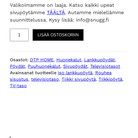
Valikoimamme on laaja. Katso kaikki upeat
sivupöytämme
TÄÄLTÄ
. Autamme mielellämme
suunnittelussa. Kysy lisää: info@snugg.fi
M
LISÄÄ OSTOSKORIIN
e
t
r
Osastot:
DTP HOME
, 
Huonekalut
, 
Lankkupöydät
, 
o
Pöydät
, 
Puuhuonekalut
, 
Sivupöydät
, 
Televisiotasot
p
Avainsanat tuotteelle
Iso lankkupöytä
, 
Rouhea
o
sisustus
, 
televisiotaso
, 
Tiikki sivupöytä
, 
Tiikkipöytä
, 
l
TV-taso
e
p
u
i
n
e
n