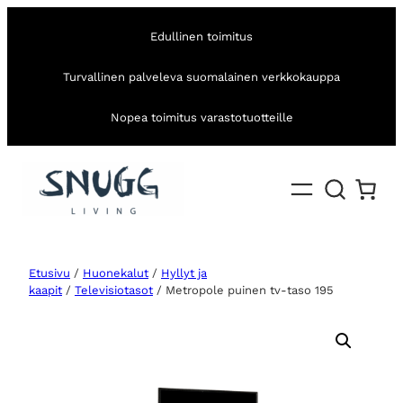
Edullinen toimitus
Turvallinen palveleva suomalainen verkkokauppa
Nopea toimitus varastotuotteille
Etusivu
/
Huonekalut
/
Hyllyt ja
kaapit
/
Televisiotasot
/ Metropole puinen tv-taso 195