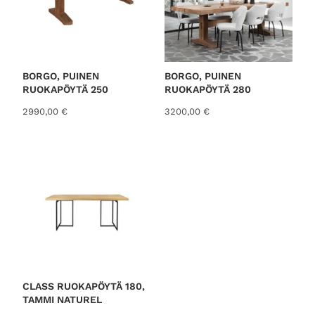
i
h
n
i
e
n
n
t
h
a
i
o
BORGO, PUINEN
BORGO, PUINEN
n
n
RUOKAPÖYTÄ 250
RUOKAPÖYTÄ 280
t
:
2990,00
€
3200,00
€
a
9
o
9
l
,
i
0
:
0
1
3
€
9
.
,
0
0
€
CLASS RUOKAPÖYTÄ 180,
.
TAMMI NATUREL