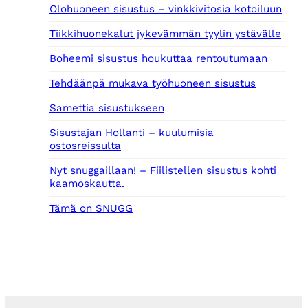
Olohuoneen sisustus – vinkkivitosia kotoiluun
Tiikkihuonekalut jykevämmän tyylin ystävälle
Boheemi sisustus houkuttaa rentoutumaan
Tehdäänpä mukava työhuoneen sisustus
Samettia sisustukseen
Sisustajan Hollanti – kuulumisia
ostosreissulta
Nyt snuggaillaan! – Fiilistellen sisustus kohti
kaamoskautta.
Tämä on SNUGG