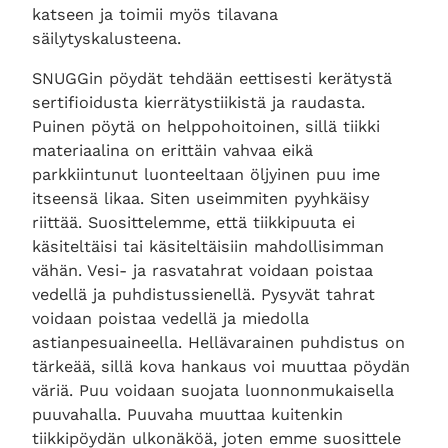
katseen ja toimii myös tilavana
säilytyskalusteena.
SNUGGin pöydät tehdään eettisesti kerätystä
sertifioidusta kierrätystiikistä ja raudasta.
Puinen pöytä on helppohoitoinen, sillä tiikki
materiaalina on erittäin vahvaa eikä
parkkiintunut luonteeltaan öljyinen puu ime
itseensä likaa. Siten useimmiten pyyhkäisy
riittää. Suosittelemme, että tiikkipuuta ei
käsiteltäisi tai käsiteltäisiin mahdollisimman
vähän. Vesi- ja rasvatahrat voidaan poistaa
vedellä ja puhdistussienellä. Pysyvät tahrat
voidaan poistaa vedellä ja miedolla
astianpesuaineella. Hellävarainen puhdistus on
tärkeää, sillä kova hankaus voi muuttaa pöydän
väriä. Puu voidaan suojata luonnonmukaisella
puuvahalla. Puuvaha muuttaa kuitenkin
tiikkipöydän ulkonäköä, joten emme suosittele