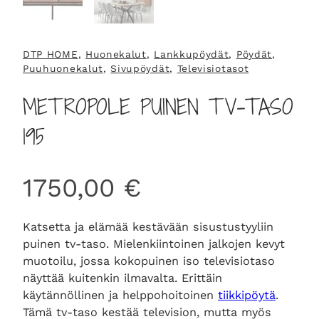
DTP HOME
, 
Huonekalut
, 
Lankkupöydät
, 
Pöydät
, 
Puuhuonekalut
, 
Sivupöydät
, 
Televisiotasot
METROPOLE PUINEN TV-TASO
195
1750,00
€
Katsetta ja elämää kestävään sisustustyyliin
puinen tv-taso. Mielenkiintoinen jalkojen kevyt
muotoilu, jossa kokopuinen iso televisiotaso
näyttää kuitenkin ilmavalta. Erittäin
käytännöllinen ja helppohoitoinen
tiikkipöytä
.
Tämä tv-taso kestää television, mutta myös