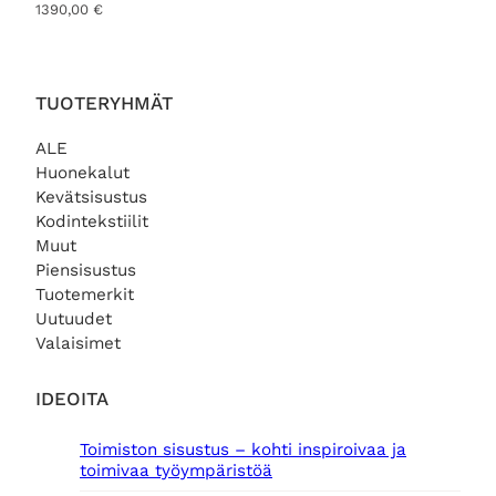
1390,00
€
TUOTERYHMÄT
ALE
Huonekalut
Kevätsisustus
Kodintekstiilit
Muut
Piensisustus
Tuotemerkit
Uutuudet
Valaisimet
IDEOITA
Toimiston sisustus – kohti inspiroivaa ja
toimivaa työympäristöä