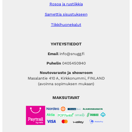
Rosoa ja rustiikkia
Samettia sisustukseen
Tiikkihuonekalut
YHTEYSTIEDOT
Email
info@snugg.fi
Puhelin
0405450940
Noutovarasto ja showroom
Masalantie 410 A, Kirkkonummi, FINLAND
(avoinna sopimuksen mukaan)
MAKSUTAVAT