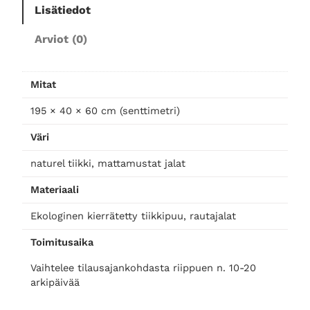
Lisätiedot
t
v
Arviot (0)
-
t
a
Mitat
s
o
195 × 40 × 60 cm (senttimetri)
1
Väri
9
5
naturel tiikki, mattamustat jalat
m
Materiaali
ä
ä
Ekologinen kierrätetty tiikkipuu, rautajalat
r
Toimitusaika
ä
Vaihtelee tilausajankohdasta riippuen n. 10-20
arkipäivää