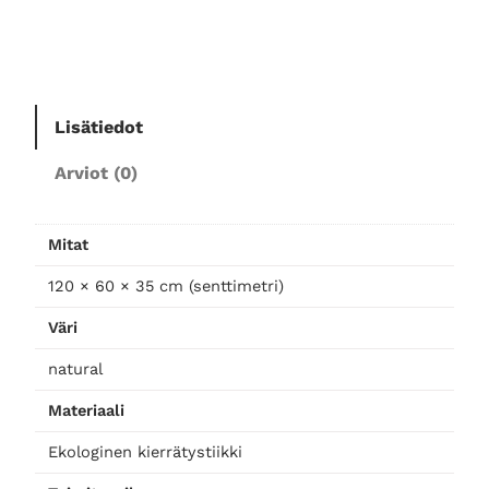
i
s
o
h
v
Lisätiedot
a
p
Arviot (0)
ö
y
t
Mitat
ä
120 × 60 × 35 cm (senttimetri)
m
ä
Väri
ä
r
natural
ä
Materiaali
Ekologinen kierrätystiikki