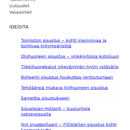
Uutuudet
Valaisimet
IDEOITA
Toimiston sisustus – kohti inspiroivaa ja
toimivaa työympäristöä
Olohuoneen sisustus – vinkkivitosia kotoiluun
Tiikkihuonekalut jykevämmän tyylin ystävälle
Boheemi sisustus houkuttaa rentoutumaan
Tehdäänpä mukava työhuoneen sisustus
Samettia sisustukseen
Sisustajan Hollanti – kuulumisia
ostosreissulta
Nyt snuggaillaan! – Fiilistellen sisustus kohti
kaamoskautta.