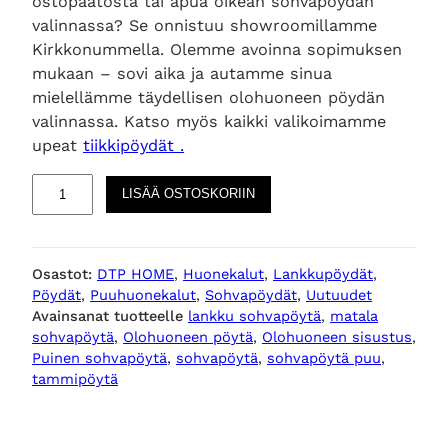
ostopäätöstä tai apua oikean sohvapöydän
valinnassa? Se onnistuu showroomillamme
Kirkkonummella. Olemme avoinna sopimuksen
mukaan – sovi aika ja autamme sinua
mielellämme täydellisen olohuoneen pöydän
valinnassa. Katso myös kaikki valikoimamme
upeat
tiikkipöydät .
H
LISÄÄ OSTOSKORIIN
a
r
v
Osastot:
DTP HOME
, 
Huonekalut
, 
Lankkupöydät
, 
e
Pöydät
, 
Puuhuonekalut
, 
Sohvapöydät
, 
Uutuudet
y
Avainsanat tuotteelle
lankku sohvapöytä
, 
matala
,
sohvapöytä
, 
Olohuoneen pöytä
, 
Olohuoneen sisustus
, 
t
Puinen sohvapöytä
, 
sohvapöytä
, 
sohvapöytä puu
, 
a
tammipöytä
m
m