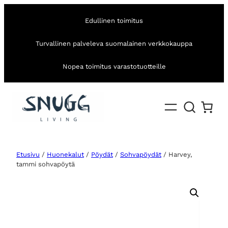
Edullinen toimitus
Turvallinen palveleva suomalainen verkkokauppa
Nopea toimitus varastotuotteille
Etusivu
/
Huonekalut
/
Pöydät
/
Sohvapöydät
/ Harvey,
tammi sohvapöytä