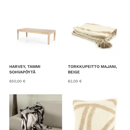
o
r
t
e
d
b
y
l
a
t
HARVEY, TAMMI
TORKKUPEITTO MAJANI,
SOHVAPÖYTÄ
BEIGE
e
s
650,00
€
62,00
€
t