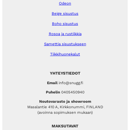
Odeon
Beige sisustus
Boho sisustus
Rosoa ja rustiikkia
Samettia sisustukseen
Tiikkihuonekalut
YHTEYSTIEDOT
Email
info@snugg.fi
Puhelin
0405450940
Noutovarasto ja showroom
Masalantie 410 A, Kirkkonummi, FINLAND
(avoinna sopimuksen mukaan)
MAKSUTAVAT