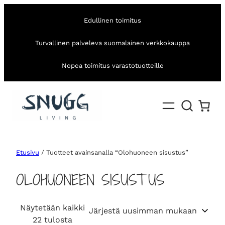
Edullinen toimitus
Turvallinen palveleva suomalainen verkkokauppa
Nopea toimitus varastotuotteille
Etusivu
/ Tuotteet avainsanalla “Olohuoneen sisustus”
OLOHUONEEN SISUSTUS
Näytetään kaikki
S
22 tulosta