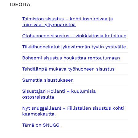
IDEOITA
Toimiston sisustus – kohti inspiroivaa ja
toimivaa työympäristöä
Olohuoneen sisustus – vinkkivitosia kotoiluun
Tiikkihuonekalut jykevämmän tyylin ystävälle
Boheemi sisustus houkuttaa rentoutumaan
Tehdäänpä mukava työhuoneen sisustus
Samettia sisustukseen
Sisustajan Hollanti – kuulumisia
ostosreissulta
Nyt snuggaillaan! – Fiilistellen sisustus kohti
kaamoskautta.
Tämä on SNUGG