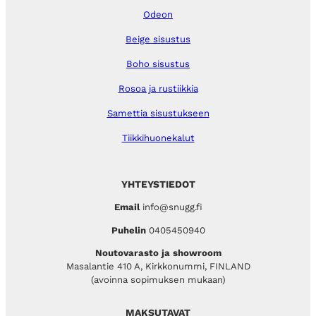
Odeon
Beige sisustus
Boho sisustus
Rosoa ja rustiikkia
Samettia sisustukseen
Tiikkihuonekalut
YHTEYSTIEDOT
Email
info@snugg.fi
Puhelin
0405450940
Noutovarasto ja showroom
Masalantie 410 A, Kirkkonummi, FINLAND
(avoinna sopimuksen mukaan)
MAKSUTAVAT