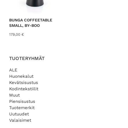
0
€
BUNGA COFFEETABLE
.
SMALL, BY-BOO
179,00
€
TUOTERYHMÄT
ALE
Huonekalut
Kevätsisustus
Kodintekstiilit
Muut
Piensisustus
Tuotemerkit
Uutuudet
Valaisimet