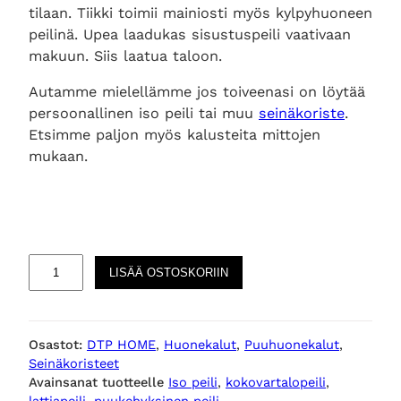
tilaan. Tiikki toimii mainiosti myös kylpyhuoneen
peilinä. Upea laadukas sisustuspeili vaativaan
makuun. Siis laatua taloon.
Autamme mielellämme jos toiveenasi on löytää
persoonallinen iso peili tai muu
seinäkoriste
.
Etsimme paljon myös kalusteita mittojen
mukaan.
M
LISÄÄ OSTOSKORIIN
e
t
r
Osastot:
DTP HOME
, 
Huonekalut
, 
Puuhuonekalut
, 
o
Seinäkoristeet
p
Avainsanat tuotteelle
Iso peili
, 
kokovartalopeili
, 
o
lattiapeili
, 
puukehyksinen peili