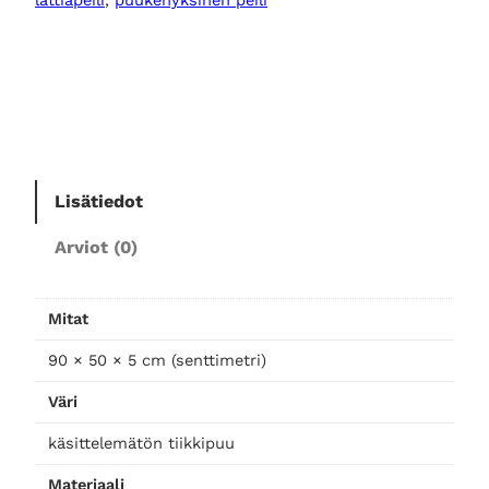
l
e
s
u
o
r
a
k
Lisätiedot
a
Arviot (0)
i
d
e
Mitat
l
a
90 × 50 × 5 cm (senttimetri)
t
Väri
t
i
käsittelemätön tiikkipuu
a
Materiaali
p