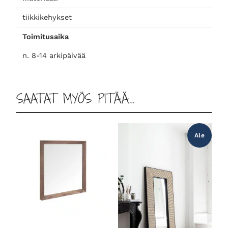
e
tiikkikehykset
i
l
Toimitusaika
i
n. 8-14 arkipäivää
,
p
i
SAATAT MYÖS PITÄÄ…
e
n
i
m
Ale
ä
ä
r
ä