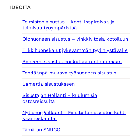
IDEOITA
Toimiston sisustus – kohti inspiroivaa ja
toimivaa työympäristöä
Olohuoneen sisustus – vinkkivitosia kotoiluun
Tiikkihuonekalut jykevämmän tyylin ystävälle
Boheemi sisustus houkuttaa rentoutumaan
Tehdäänpä mukava työhuoneen sisustus
Samettia sisustukseen
Sisustajan Hollanti – kuulumisia
ostosreissulta
Nyt snuggaillaan! – Fiilistellen sisustus kohti
kaamoskautta.
Tämä on SNUGG