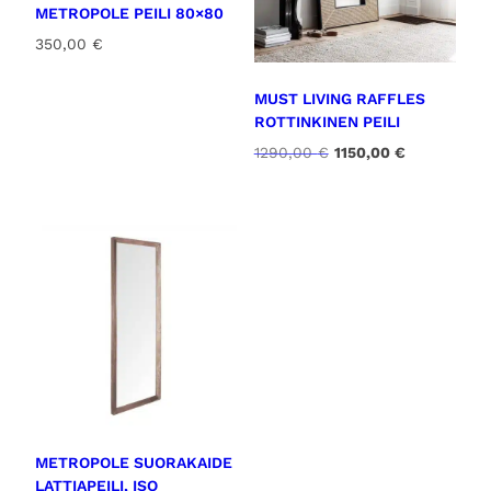
METROPOLE PEILI 80×80
350,00
€
MUST LIVING RAFFLES
ROTTINKINEN PEILI
A
N
1290,00
€
1150,00
€
l
y
k
k
u
y
p
i
e
n
r
e
ä
n
i
h
n
i
e
n
n
t
h
a
i
o
n
n
METROPOLE SUORAKAIDE
t
:
LATTIAPEILI, ISO