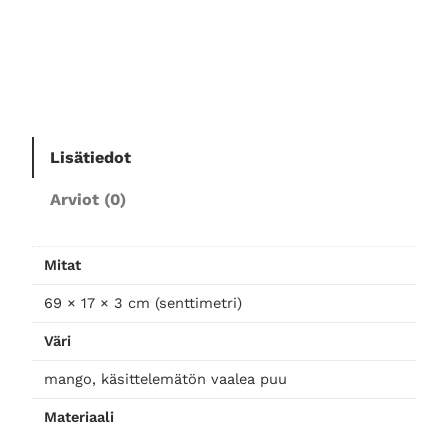
e
n
h
y
l
l
y
Lisätiedot
,
Arviot (0)
n
a
t
Mitat
u
r
69 × 17 × 3 cm (senttimetri)
a
Väri
l
m
mango, käsittelemätön vaalea puu
ä
Materiaali
ä
r