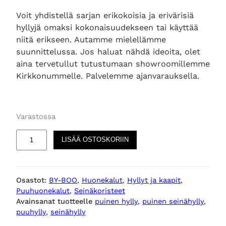
Voit yhdistellä sarjan erikokoisia ja erivärisiä
hyllyjä omaksi kokonaisuudekseen tai käyttää
niitä erikseen. Autamme mielellämme
suunnittelussa. Jos haluat nähdä ideoita, olet
aina tervetullut tutustumaan showroomillemme
Kirkkonummelle. Palvelemme ajanvarauksella.
Varastossa
T
LISÄÄ OSTOSKORIIN
r
e
2
Osastot:
BY-BOO
, 
Huonekalut
, 
Hyllyt ja kaapit
, 
p
Puuhuonekalut
, 
Seinäkoristeet
u
Avainsanat tuotteelle
puinen hylly
, 
puinen seinähylly
, 
i
puuhylly
, 
seinähylly
n