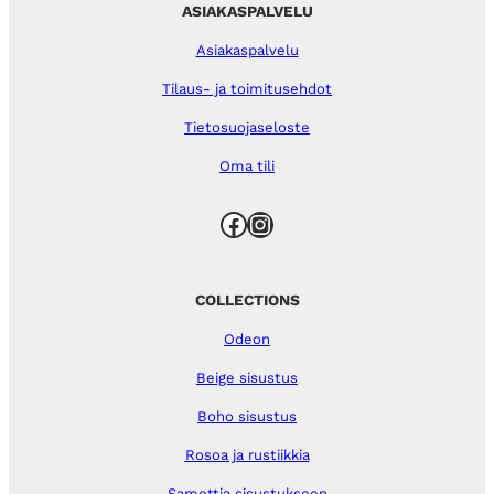
ASIAKASPALVELU
Asiakaspalvelu
Tilaus- ja toimitusehdot
Tietosuojaseloste
Oma tili
Facebook
Instagram
COLLECTIONS
Odeon
Beige sisustus
Boho sisustus
Rosoa ja rustiikkia
Samettia sisustukseen