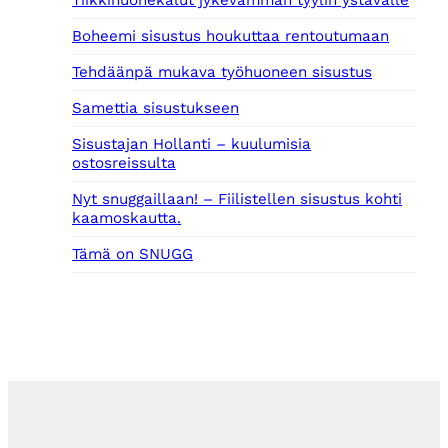
Boheemi sisustus houkuttaa rentoutumaan
Tehdäänpä mukava työhuoneen sisustus
Samettia sisustukseen
Sisustajan Hollanti – kuulumisia
ostosreissulta
Nyt snuggaillaan! – Fiilistellen sisustus kohti
kaamoskautta.
Tämä on SNUGG