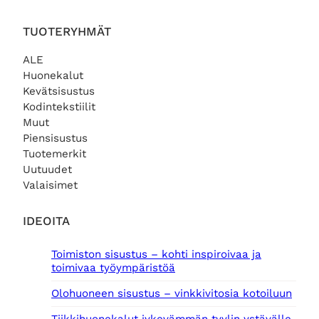
TUOTERYHMÄT
ALE
Huonekalut
Kevätsisustus
Kodintekstiilit
Muut
Piensisustus
Tuotemerkit
Uutuudet
Valaisimet
IDEOITA
Toimiston sisustus – kohti inspiroivaa ja
toimivaa työympäristöä
Olohuoneen sisustus – vinkkivitosia kotoiluun
Tiikkihuonekalut jykevämmän tyylin ystävälle