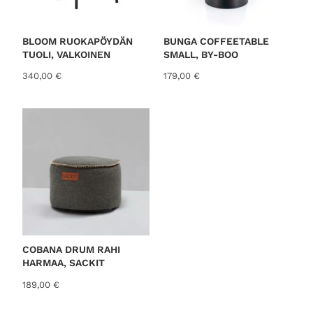
n
t
h
a
i
o
BLOOM RUOKAPÖYDÄN
BUNGA COFFEETABLE
n
n
TUOLI, VALKOINEN
SMALL, BY-BOO
t
:
340,00
€
179,00
€
a
9
o
9
l
,
i
0
:
0
1
3
€
9
.
,
0
0
€
COBANA DRUM RAHI
.
HARMAA, SACKIT
189,00
€