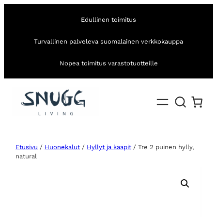
Edullinen toimitus
Turvallinen palveleva suomalainen verkkokauppa
Nopea toimitus varastotuotteille
Etusivu
/
Huonekalut
/
Hyllyt ja kaapit
/ Tre 2 puinen hylly,
natural