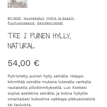
BY-BOO
, 
Huonekalut
, 
Hyllyt ja kaapit
, 
Puuhuonekalut
, 
Seinäkoristeet
TRE 2 PUINEN HYLLY,
NATURAL
54,00
€
Pyöristetty puinen hylly seinälle. Helppo
kiinnittää seinälle mukana tulevalla vankalla
rautaisella piilokiinnityksellä. Luo itsellesi
sopiva asetelma seinälle, ja kokoa hyllyille
omanlaisesi kokoelma vaikkapa pikkuesineistä
tai tauluista.