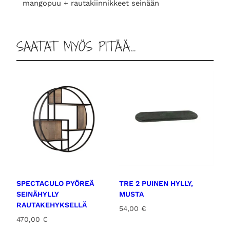
mangopuu + rautakiinnikkeet seinään
ä
SAATAT MYÖS PITÄÄ…
SPECTACULO PYÖREÄ
TRE 2 PUINEN HYLLY,
SEINÄHYLLY
MUSTA
RAUTAKEHYKSELLÄ
54,00
€
470,00
€