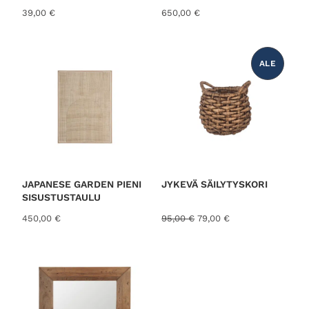
ä
39,00
€
650,00
€
ALE
T
U
O
T
E
A
L
E
N
N
U
K
S
E
S
JAPANESE GARDEN PIENI
JYKEVÄ SÄILYTYSKORI
S
SISUSTUSTAULU
A
A
N
450,00
€
95,00
€
79,00
€
l
y
k
k
u
y
p
i
e
n
r
e