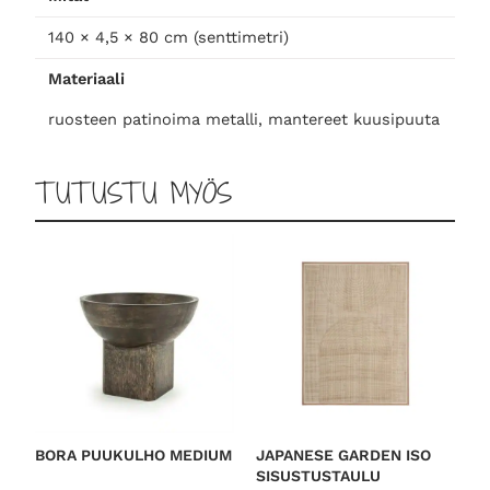
0
m
140 × 4,5 × 80 cm (senttimetri)
a
Materiaali
a
i
ruosteen patinoima metalli, mantereet kuusipuuta
l
m
TUTUSTU MYÖS
a
n
k
a
r
t
t
a
m
ä
ä
BORA PUUKULHO MEDIUM
JAPANESE GARDEN ISO
r
SISUSTUSTAULU