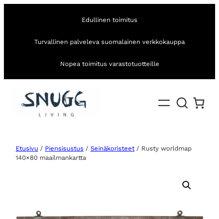
Edullinen toimitus
Turvallinen palveleva suomalainen verkkokauppa
Nopea toimitus varastotuotteille
Etusivu
/
Piensisustus
/
Seinäkoristeet
/ Rusty worldmap
140×80 maailmankartta