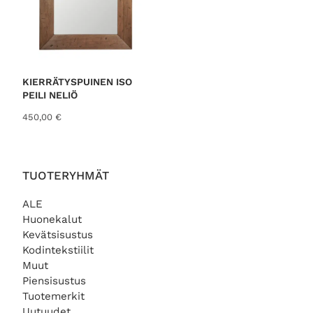
ä
n
i
h
n
i
e
n
n
t
h
a
i
o
KIERRÄTYSPUINEN ISO
n
n
PEILI NELIÖ
t
:
450,00
€
a
7
o
9
l
,
i
0
:
0
TUOTERYHMÄT
9
5
€
ALE
,
.
Huonekalut
0
Kevätsisustus
0
Kodintekstiilit
Muut
€
.
Piensisustus
Tuotemerkit
Uutuudet