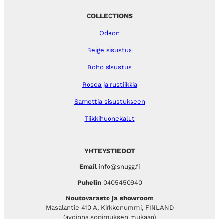
COLLECTIONS
Odeon
Beige sisustus
Boho sisustus
Rosoa ja rustiikkia
Samettia sisustukseen
Tiikkihuonekalut
YHTEYSTIEDOT
Email
info@snugg.fi
Puhelin
0405450940
Noutovarasto ja showroom
Masalantie 410 A, Kirkkonummi, FINLAND
(avoinna sopimuksen mukaan)