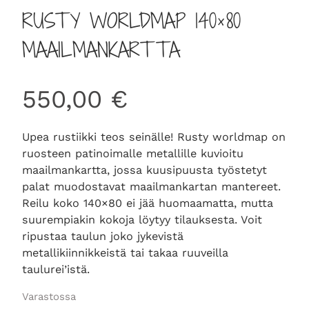
RUSTY WORLDMAP 140×80
MAAILMANKARTTA
550,00
€
Upea rustiikki teos seinälle! Rusty worldmap on
ruosteen patinoimalle metallille kuvioitu
maailmankartta, jossa kuusipuusta työstetyt
palat muodostavat maailmankartan mantereet.
Reilu koko 140×80 ei jää huomaamatta, mutta
suurempiakin kokoja löytyy tilauksesta. Voit
ripustaa taulun joko jykevistä
metallikiinnikkeistä tai takaa ruuveilla
taulurei’istä.
Varastossa