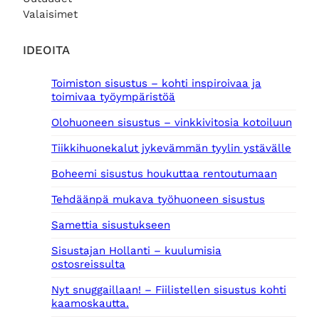
Valaisimet
IDEOITA
Toimiston sisustus – kohti inspiroivaa ja
toimivaa työympäristöä
Olohuoneen sisustus – vinkkivitosia kotoiluun
Tiikkihuonekalut jykevämmän tyylin ystävälle
Boheemi sisustus houkuttaa rentoutumaan
Tehdäänpä mukava työhuoneen sisustus
Samettia sisustukseen
Sisustajan Hollanti – kuulumisia
ostosreissulta
Nyt snuggaillaan! – Fiilistellen sisustus kohti
kaamoskautta.