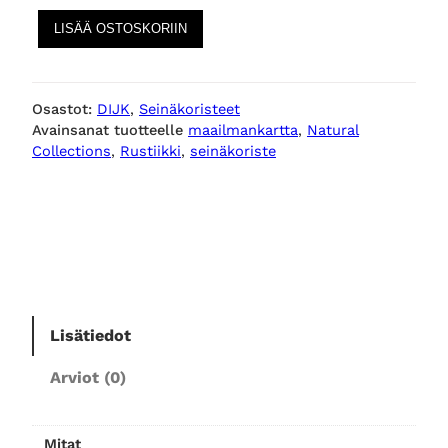
R
LISÄÄ OSTOSKORIIN
u
s
t
Osastot:
DIJK
, 
Seinäkoristeet
y
Avainsanat tuotteelle
maailmankartta
, 
Natural
w
Collections
, 
Rustiikki
, 
seinäkoriste
o
r
l
d
m
a
p
1
Lisätiedot
4
Arviot (0)
0
×
8
Mitat