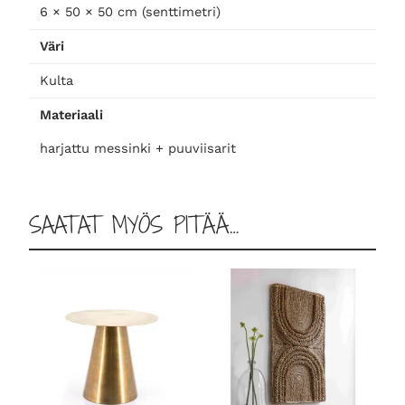
e
6 × 50 × 50 cm (senttimetri)
l
l
Väri
o
Kulta
,
k
Materiaali
u
harjattu messinki + puuviisarit
l
t
a
SAATAT MYÖS PITÄÄ…
m
ä
ä
r
ä