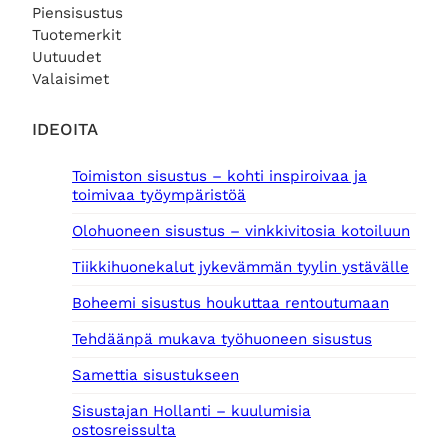
.
Piensisustus
Tuotemerkit
Uutuudet
Valaisimet
IDEOITA
Toimiston sisustus – kohti inspiroivaa ja
toimivaa työympäristöä
Olohuoneen sisustus – vinkkivitosia kotoiluun
Tiikkihuonekalut jykevämmän tyylin ystävälle
Boheemi sisustus houkuttaa rentoutumaan
Tehdäänpä mukava työhuoneen sisustus
Samettia sisustukseen
Sisustajan Hollanti – kuulumisia
ostosreissulta