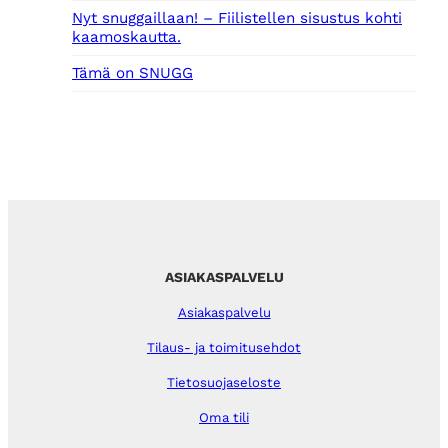
Nyt snuggaillaan! – Fiilistellen sisustus kohti
kaamoskautta.
Tämä on SNUGG
ASIAKASPALVELU
Asiakaspalvelu
Tilaus- ja toimitusehdot
Tietosuojaseloste
Oma tili