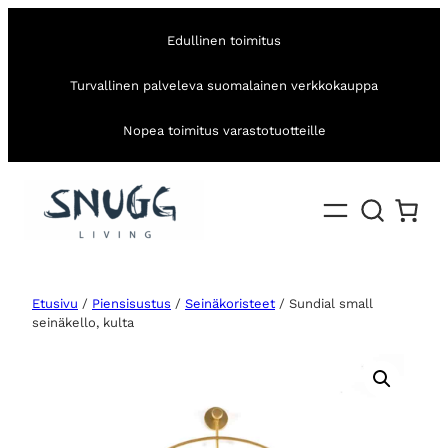
Edullinen toimitus
Turvallinen palveleva suomalainen verkkokauppa
Nopea toimitus varastotuotteille
Etusivu
/
Piensisustus
/
Seinäkoristeet
/ Sundial small
seinäkello, kulta