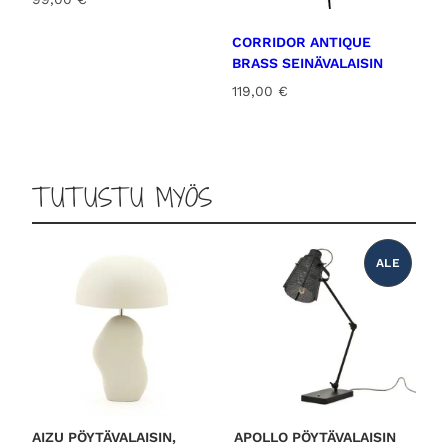
CORRIDOR ANTIQUE
BRASS SEINÄVALAISIN
119,00
€
TUTUSTU MYÖS
ALE
T
U
O
T
E
A
L
E
N
N
U
K
S
E
S
AIZU PÖYTÄVALAISIN,
APOLLO PÖYTÄVALAISIN
S