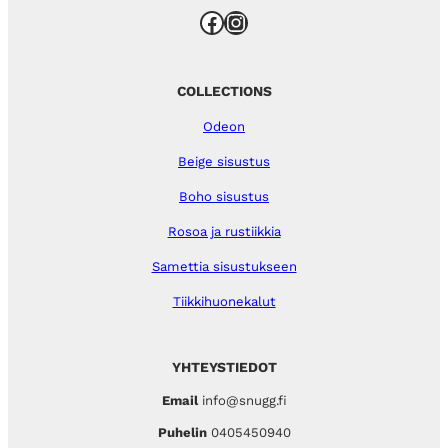
Facebook
Instagram
COLLECTIONS
Odeon
Beige sisustus
Boho sisustus
Rosoa ja rustiikkia
Samettia sisustukseen
Tiikkihuonekalut
YHTEYSTIEDOT
Email
info@snugg.fi
Puhelin
0405450940