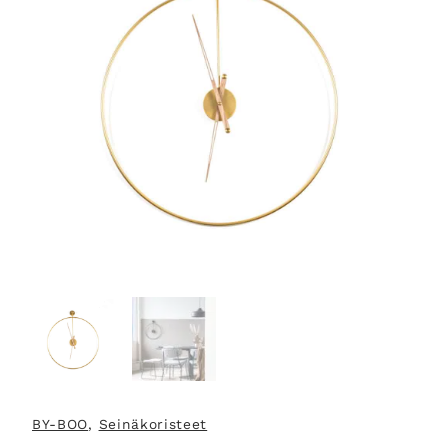
BY-BOO
, 
Seinäkoristeet