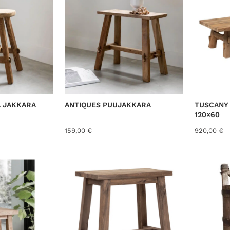
e
d
b
y
l
a
t
e
s
Ä JAKKARA
ANTIQUES PUUJAKKARA
TUSCANY
t
120×60
159,00
€
920,00
€