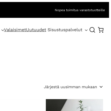
Nopea toimitus varastotuotteille
Valaisimet
Uutuudet
Sisustuspalvelut