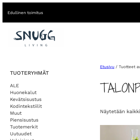
Edullinen toimitus
Etusivu
/ Tuotteet av
TUOTERYHMÄT
TALONP
ALE
Huonekalut
Kevätsisustus
Kodintekstiilit
Näytetään kaikki
Muut
Piensisustus
Tuotemerkit
Uutuudet