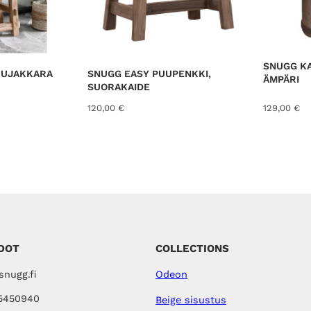
SNUGG KA
UUJAKKARA
SNUGG EASY PUUPENKKI,
ÄMPÄRI
SUORAKAIDE
120,00
€
129,00
€
DOT
COLLECTIONS
nugg.fi
Odeon
5450940
Beige sisustus