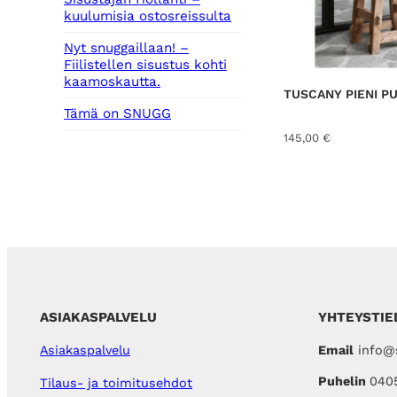
kuulumisia ostosreissulta
Nyt snuggaillaan! –
Fiilistellen sisustus kohti
kaamoskautta.
TUSCANY PIENI P
Tämä on SNUGG
145,00
€
ASIAKASPALVELU
YHTEYSTIE
Email
info@s
Asiakaspalvelu
Puhelin
040
Tilaus- ja toimitusehdot