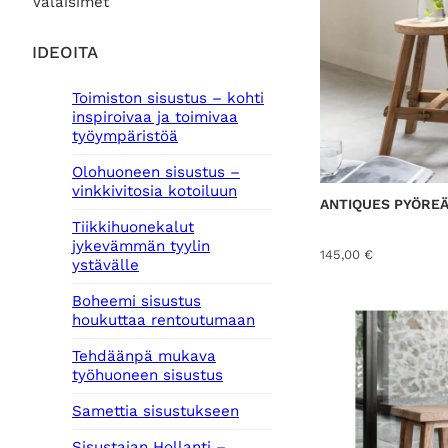
Valaisimet
IDEOITA
Toimiston sisustus – kohti
inspiroivaa ja toimivaa
työympäristöä
Olohuoneen sisustus –
vinkkivitosia kotoiluun
ANTIQUES PYÖRE
Tiikkihuonekalut
jykevämmän tyylin
145,00
€
ystävälle
Boheemi sisustus
houkuttaa rentoutumaan
Tehdäänpä mukava
työhuoneen sisustus
Samettia sisustukseen
Sisustajan Hollanti –