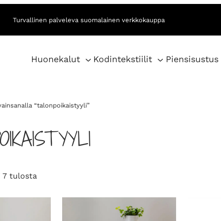
Turvallinen palveleva suomalainen verkkokauppa
Huonekalut
Kodintekstiilit
Piensisustus
ainsanalla “talonpoikaistyyli”
OIKAISTYYLI
S
 7 tulosta
o
r
t