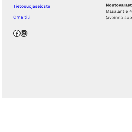
Noutovarast
Tietosuojaseloste
Masalantie 
Oma tili
(avoinna so
Facebook
Instagram