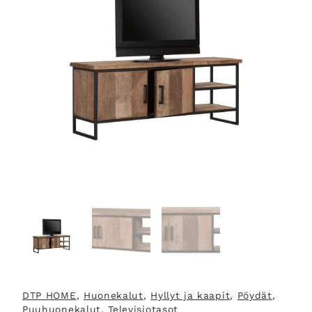
DTP HOME
, 
Huonekalut
, 
Hyllyt ja kaapit
, 
Pöydät
, 
Puuhuonekalut
, 
Televisiotasot