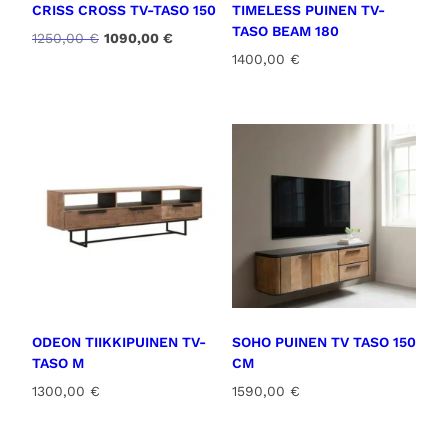
CRISS CROSS TV-TASO 150
TIMELESS PUINEN TV-
TASO BEAM 180
A
N
1250,00
€
1090,00
€
l
y
1400,00
€
k
k
u
y
p
i
e
n
r
e
ä
n
i
h
n
i
e
n
n
t
h
a
i
o
n
n
t
:
ODEON TIIKKIPUINEN TV-
SOHO PUINEN TV TASO 150
a
1
TASO M
CM
o
0
1300,00
€
1590,00
€
l
9
i
0
:
,