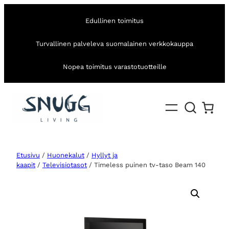
Edullinen toimitus
Turvallinen palveleva suomalainen verkkokauppa
Nopea toimitus varastotuotteille
Etusivu
/
Huonekalut
/
Hyllyt ja
kaapit
/
Televisiotasot
/ Timeless puinen tv-taso Beam 140