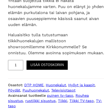
Yhtään suojeltua tiikkiä ei hakata
huonekalujamme varten. Puu on elänyt jo yhden
elämän purkutalona tai laivan pohjana, ja
osaavien puuseppiemme käsissä saanut aivan
uuden elämän.
Haluaisitko tulla tutustumaan
tiikkihuonekalujen mallistoon
showroomillemme Kirkkonummelle? Se
onnistuu. Olemme avoinna sopimuksen mukaan.
T
LISÄÄ OSTOSKORIIN
i
m
e
Osastot:
DTP HOME
, 
Huonekalut
, 
Hyllyt ja kaapit
, 
l
Pöydät
, 
Puuhuonekalut
, 
Televisiotasot
e
Avainsanat tuotteelle
puinen tv-taso
, 
Rouhea
s
sisustus
, 
rustiikki sisustus
, 
Tiikki
, 
Tiikki TV-taso
, 
TV-
s
taso
p