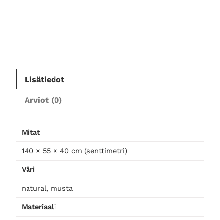
u
i
n
e
n
t
Lisätiedot
v
-
Arviot (0)
t
a
s
Mitat
o
B
140 × 55 × 40 cm (senttimetri)
e
Väri
a
m
natural, musta
1
Materiaali
4