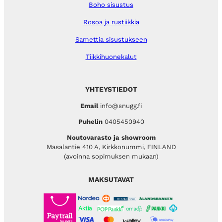
Boho sisustus
Rosoa ja rustiikkia
Samettia sisustukseen
Tiikkihuonekalut
YHTEYSTIEDOT
Email
info@snugg.fi
Puhelin
0405450940
Noutovarasto ja showroom
Masalantie 410 A, Kirkkonummi, FINLAND
(avoinna sopimuksen mukaan)
MAKSUTAVAT