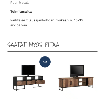
0
Puu, Metalli
m
Toimitusaika
ä
ä
vaihtelee tilausajankohdan mukaan n. 15-35
r
arkipäivää
ä
SAATAT MYÖS PITÄÄ…
Ale