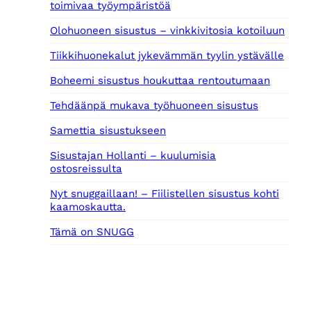
toimivaa työympäristöä
3
9
€
Olohuoneen sisustus – vinkkivitosia kotoiluun
,
.
0
Tiikkihuonekalut jykevämmän tyylin ystävälle
0
Boheemi sisustus houkuttaa rentoutumaan
€
.
Tehdäänpä mukava työhuoneen sisustus
Samettia sisustukseen
Sisustajan Hollanti – kuulumisia
ostosreissulta
Nyt snuggaillaan! – Fiilistellen sisustus kohti
kaamoskautta.
Tämä on SNUGG