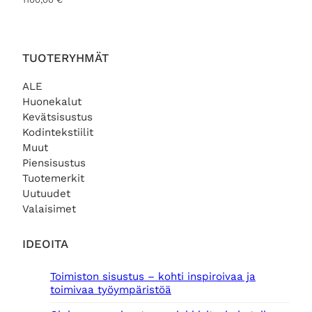
TUOTERYHMÄT
ALE
Huonekalut
Kevätsisustus
Kodintekstiilit
Muut
Piensisustus
Tuotemerkit
Uutuudet
Valaisimet
IDEOITA
Toimiston sisustus – kohti inspiroivaa ja
toimivaa työympäristöä