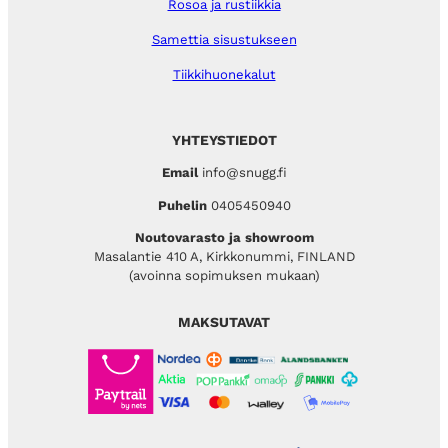
Rosoa ja rustiikkia
Samettia sisustukseen
Tiikkihuonekalut
YHTEYSTIEDOT
Email
info@snugg.fi
Puhelin
0405450940
Noutovarasto ja showroom
Masalantie 410 A, Kirkkonummi, FINLAND
(avoinna sopimuksen mukaan)
MAKSUTAVAT