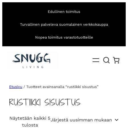
Edullinen toimitus
Turvallinen palveleva suomalainen verkkokauppa
Nopea toimitus varastotuotteille
Etusivu
/ Tuotteet avainsanalla “rustiikki sisustus”
RUSTIIKKI SISUSTUS
Näytetään kaikki 5
S
tulosta