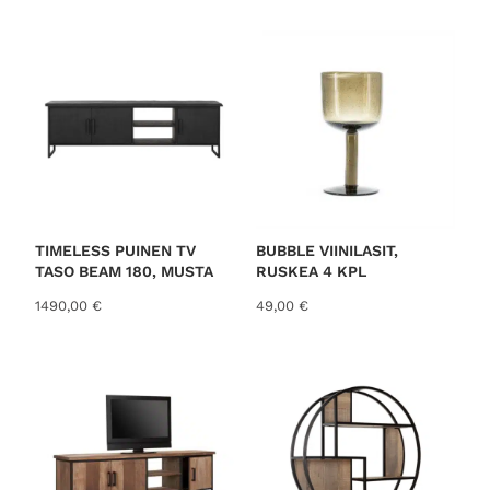
o
r
t
e
d
b
y
l
a
t
TIMELESS PUINEN TV
BUBBLE VIINILASIT,
TASO BEAM 180, MUSTA
RUSKEA 4 KPL
e
s
1490,00
€
49,00
€
t