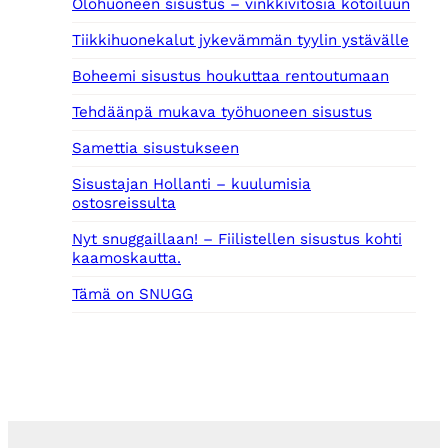
Olohuoneen sisustus – vinkkivitosia kotoiluun
Tiikkihuonekalut jykevämmän tyylin ystävälle
Boheemi sisustus houkuttaa rentoutumaan
Tehdäänpä mukava työhuoneen sisustus
Samettia sisustukseen
Sisustajan Hollanti – kuulumisia
ostosreissulta
Nyt snuggaillaan! – Fiilistellen sisustus kohti
kaamoskautta.
Tämä on SNUGG