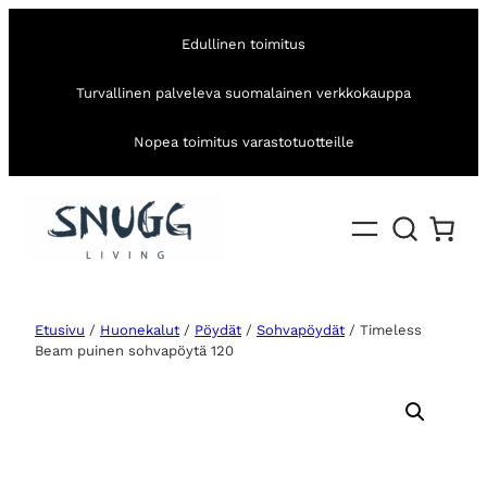
Edullinen toimitus
Turvallinen palveleva suomalainen verkkokauppa
Nopea toimitus varastotuotteille
Etusivu
/
Huonekalut
/
Pöydät
/
Sohvapöydät
/ Timeless
Beam puinen sohvapöytä 120