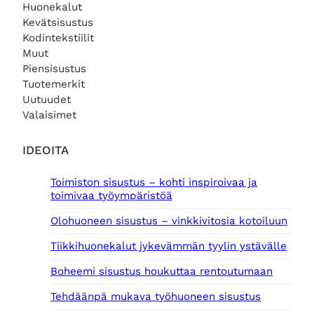
9
.
Huonekalut
i
h
,
Kevätsisustus
n
i
0
e
n
Kodintekstiilit
0
n
t
Muut
h
a
€
Piensisustus
i
o
.
Tuotemerkit
n
n
Uutuudet
t
:
Valaisimet
a
1
o
2
l
5
IDEOITA
i
,
:
0
Toimiston sisustus – kohti inspiroivaa ja
2
0
toimivaa työympäristöä
0
9
€
Olohuoneen sisustus – vinkkivitosia kotoiluun
,
.
0
Tiikkihuonekalut jykevämmän tyylin ystävälle
0
Boheemi sisustus houkuttaa rentoutumaan
€
.
Tehdäänpä mukava työhuoneen sisustus