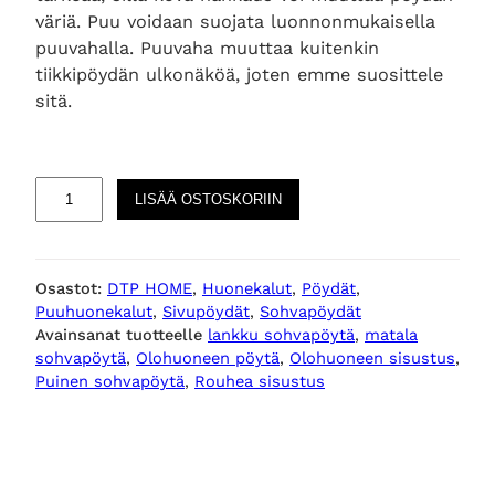
väriä. Puu voidaan suojata luonnonmukaisella
puuvahalla. Puuvaha muuttaa kuitenkin
tiikkipöydän ulkonäköä, joten emme suosittele
sitä.
T
LISÄÄ OSTOSKORIIN
i
m
e
Osastot:
DTP HOME
, 
Huonekalut
, 
Pöydät
, 
l
Puuhuonekalut
, 
Sivupöydät
, 
Sohvapöydät
e
Avainsanat tuotteelle
lankku sohvapöytä
, 
matala
s
sohvapöytä
, 
Olohuoneen pöytä
, 
Olohuoneen sisustus
, 
s
Puinen sohvapöytä
, 
Rouhea sisustus
B
e
a
m