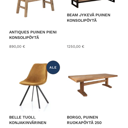
BEAM JYKEVÄ PUINEN
KONSOLIPÖYTÄ
ANTIQUES PUINEN PIENI
KONSOLIPÖYTÄ
890,00
€
1250,00
€
ALE
T
U
O
T
E
A
L
E
N
N
U
K
S
E
S
BELLE TUOLI,
BORGO, PUINEN
S
KONJAKINVÄRINEN
RUOKAPÖYTÄ 250
A