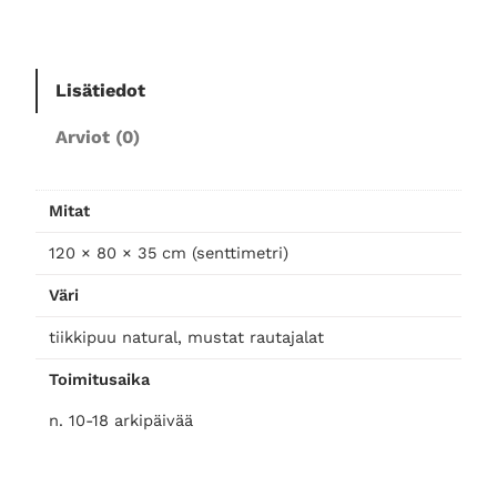
p
u
i
Lisätiedot
n
e
Arviot (0)
n
s
o
Mitat
h
v
120 × 80 × 35 cm (senttimetri)
a
Väri
p
ö
tiikkipuu natural, mustat rautajalat
y
Toimitusaika
t
ä
n. 10-18 arkipäivää
1
2
0