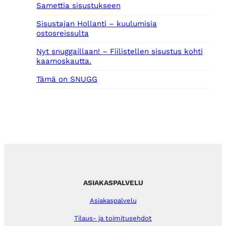
Samettia sisustukseen
Sisustajan Hollanti – kuulumisia
ostosreissulta
Nyt snuggaillaan! – Fiilistellen sisustus kohti
kaamoskautta.
Tämä on SNUGG
ASIAKASPALVELU
Asiakaspalvelu
Tilaus- ja toimitusehdot