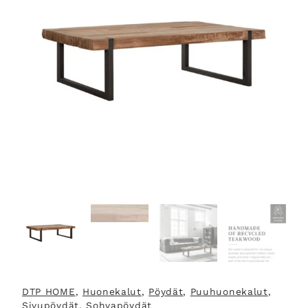
DTP HOME
, 
Huonekalut
, 
Pöydät
, 
Puuhuonekalut
, 
Sivupöydät
, 
Sohvapöydät