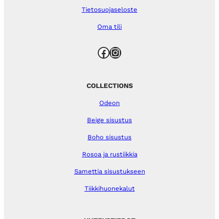
Tietosuojaseloste
Oma tili
Facebook
Instagram
COLLECTIONS
Odeon
Beige sisustus
Boho sisustus
Rosoa ja rustiikkia
Samettia sisustukseen
Tiikkihuonekalut