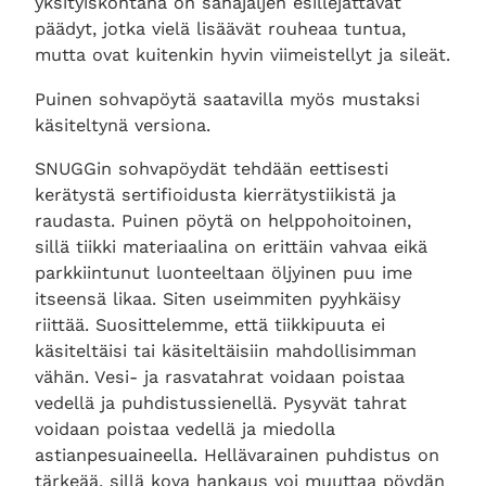
yksityiskohtana on sahajäljen esillejättävät
päädyt, jotka vielä lisäävät rouheaa tuntua,
mutta ovat kuitenkin hyvin viimeistellyt ja sileät.
Puinen sohvapöytä saatavilla myös mustaksi
käsiteltynä versiona.
SNUGGin sohvapöydät tehdään eettisesti
kerätystä sertifioidusta kierrätystiikistä ja
raudasta. Puinen pöytä on helppohoitoinen,
sillä tiikki materiaalina on erittäin vahvaa eikä
parkkiintunut luonteeltaan öljyinen puu ime
itseensä likaa. Siten useimmiten pyyhkäisy
riittää. Suosittelemme, että tiikkipuuta ei
käsiteltäisi tai käsiteltäisiin mahdollisimman
vähän. Vesi- ja rasvatahrat voidaan poistaa
vedellä ja puhdistussienellä. Pysyvät tahrat
voidaan poistaa vedellä ja miedolla
astianpesuaineella. Hellävarainen puhdistus on
tärkeää, sillä kova hankaus voi muuttaa pöydän