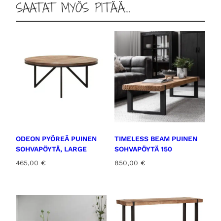
SAATAT MYÖS PITÄÄ…
m
ä
ä
r
ä
ODEON PYÖREÄ PUINEN
TIMELESS BEAM PUINEN
SOHVAPÖYTÄ, LARGE
SOHVAPÖYTÄ 150
465,00
€
850,00
€