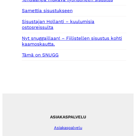
Samettia sisustukseen
Sisustajan Hollanti – kuulumisia
ostosreissulta
Nyt snuggaillaan! – Fiilistellen sisustus kohti
kaamoskautta.
Tämä on SNUGG
ASIAKASPALVELU
Asiakaspalvelu