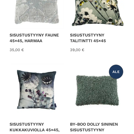
SISUSTUSTYYNY FAUNE
SISUSTUSTYYNY
45×45, HARMAA
TALITINTTI 45×45
35,00
€
39,00
€
ALE
T
U
O
T
E
A
L
E
N
N
U
K
S
E
S
SISUSTUSTYYNY
BY-BOO DOLLY SININEN
S
KUKKAKUVIOLLA 45×45,
SISUSTUSTYYNY
A