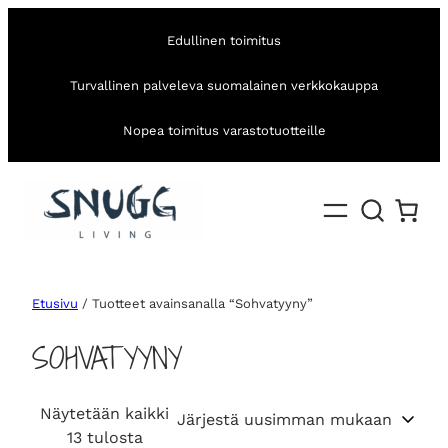
Edullinen toimitus
Turvallinen palveleva suomalainen verkkokauppa
Nopea toimitus varastotuotteille
Etusivu
/ Tuotteet avainsanalla “Sohvatyyny”
SOHVATYYNY
Näytetään kaikki
S
13 tulosta