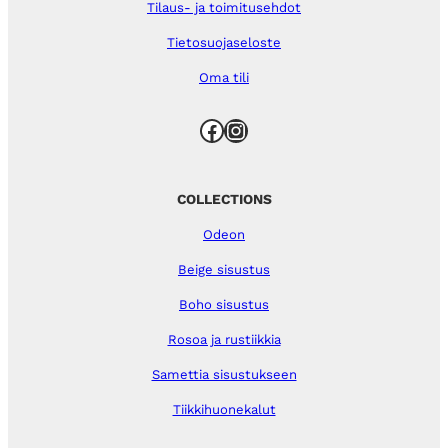
Tilaus- ja toimitusehdot
Tietosuojaseloste
Oma tili
Facebook
Instagram
COLLECTIONS
Odeon
Beige sisustus
Boho sisustus
Rosoa ja rustiikkia
Samettia sisustukseen
Tiikkihuonekalut