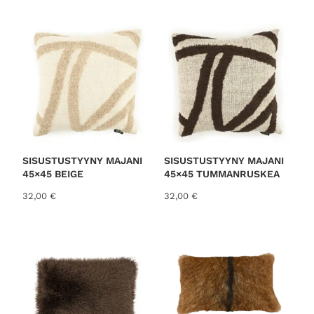
o
r
t
e
d
b
y
l
a
t
SISUSTUSTYYNY MAJANI
SISUSTUSTYYNY MAJANI
45×45 BEIGE
45×45 TUMMANRUSKEA
e
s
32,00
€
32,00
€
t