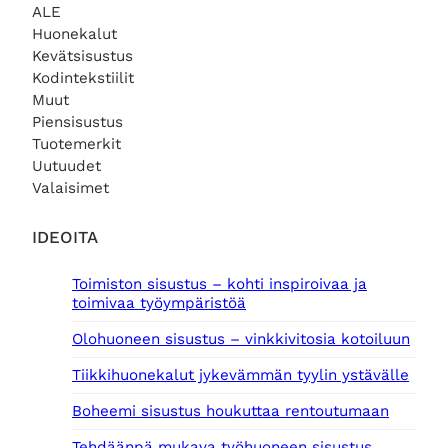
9
€
ALE
,
.
Huonekalut
0
Kevätsisustus
0
Kodintekstiilit
Muut
€
.
Piensisustus
Tuotemerkit
Uutuudet
Valaisimet
IDEOITA
Toimiston sisustus – kohti inspiroivaa ja
toimivaa työympäristöä
Olohuoneen sisustus – vinkkivitosia kotoiluun
Tiikkihuonekalut jykevämmän tyylin ystävälle
Boheemi sisustus houkuttaa rentoutumaan
Tehdäänpä mukava työhuoneen sisustus