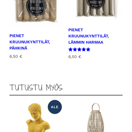
PIENET
PIENET
KRUUNUKYNTTILÄT,
KRUUNUKYNTTILÄT,
LÄMMIN HARMAA
PÄHKINÄ
Arvostelu
6,50
€
6,50
€
tuotteesta:
5.00
/ 5
TUTUSTU MYÖS
ALE
T
U
O
T
E
A
L