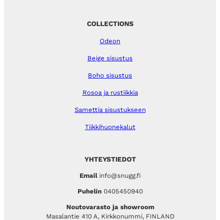
COLLECTIONS
Odeon
Beige sisustus
Boho sisustus
Rosoa ja rustiikkia
Samettia sisustukseen
Tiikkihuonekalut
YHTEYSTIEDOT
Email
info@snugg.fi
Puhelin
0405450940
Noutovarasto ja showroom
Masalantie 410 A, Kirkkonummi, FINLAND