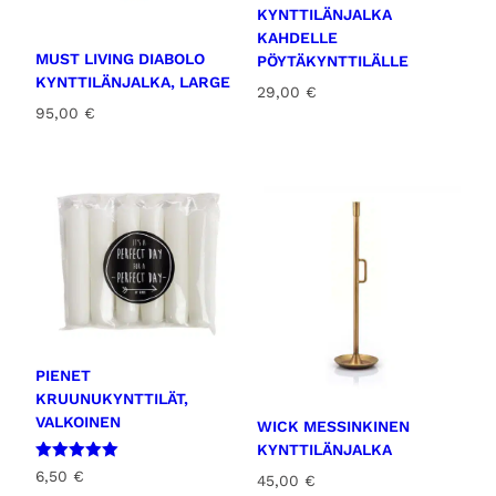
KYNTTILÄNJALKA
KAHDELLE
MUST LIVING DIABOLO
PÖYTÄKYNTTILÄLLE
KYNTTILÄNJALKA, LARGE
29,00
€
95,00
€
PIENET
KRUUNUKYNTTILÄT,
VALKOINEN
WICK MESSINKINEN
KYNTTILÄNJALKA
Arvostelu
6,50
€
45,00
€
tuotteesta: