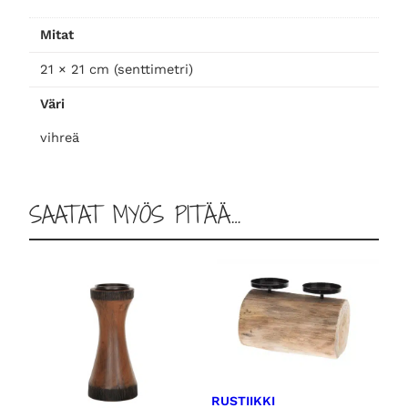
l
Mitat
ä
t
21 × 21 cm (senttimetri)
,
Väri
v
i
vihreä
h
r
e
SAATAT MYÖS PITÄÄ…
ä
m
ä
ä
r
ä
RUSTIIKKI