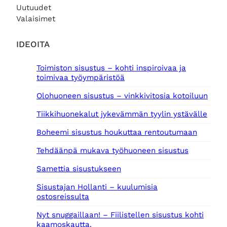
n
n
Uutuudet
0
t
:
€
Valaisimet
a
8
€
.
o
5
.
l
,
IDEOITA
i
0
:
0
Toimiston sisustus – kohti inspiroivaa ja
1
toimivaa työympäristöä
4
€
0
.
Olohuoneen sisustus – vinkkivitosia kotoiluun
,
0
Tiikkihuonekalut jykevämmän tyylin ystävälle
0
Boheemi sisustus houkuttaa rentoutumaan
€
.
Tehdäänpä mukava työhuoneen sisustus
Samettia sisustukseen
Sisustajan Hollanti – kuulumisia
ostosreissulta
Nyt snuggaillaan! – Fiilistellen sisustus kohti
kaamoskautta.