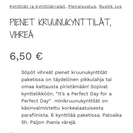
Kynttilät ja kynttilänjalat
, 
Piensisustus
, 
Rustik Lys
PIENET KRUUNUKYNTTILÄT,
VIHREÄ
6,50
€
Söpöt vihreät pienet kruunukynttilät
paketissa on täydellinen pikkulahja tai
omaa kattausta piristämään! Sopivat
kynttelikköön. ”It’s a Perfect Day for a
Perfect Day” minikruunukynttilät on
käsinvalmistettu korkealaatuisesta
parafiinista. 6 kynttilää paketissa. Paloaika
5h. Paljon ihania värejä.