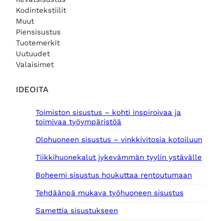
Kodintekstiilit
Muut
Piensisustus
Tuotemerkit
Uutuudet
Valaisimet
IDEOITA
Toimiston sisustus – kohti inspiroivaa ja
toimivaa työympäristöä
Olohuoneen sisustus – vinkkivitosia kotoiluun
Tiikkihuonekalut jykevämmän tyylin ystävälle
Boheemi sisustus houkuttaa rentoutumaan
Tehdäänpä mukava työhuoneen sisustus
Samettia sisustukseen