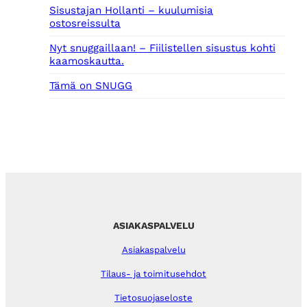
Sisustajan Hollanti – kuulumisia
ostosreissulta
Nyt snuggaillaan! – Fiilistellen sisustus kohti
kaamoskautta.
Tämä on SNUGG
ASIAKASPALVELU
Asiakaspalvelu
Tilaus- ja toimitusehdot
Tietosuojaseloste