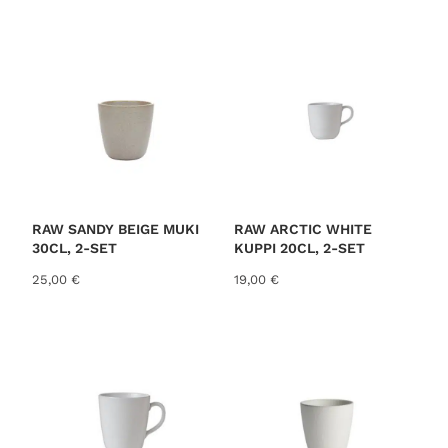
o
r
t
e
d
b
y
l
a
t
RAW SANDY BEIGE MUKI
RAW ARCTIC WHITE
30CL, 2-SET
KUPPI 20CL, 2-SET
e
s
25,00
€
19,00
€
t