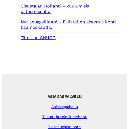
Sisustajan Hollanti – kuulumisia
ostosreissulta
Nyt snuggaillaan! – Fiilistellen sisustus kohti
kaamoskautta.
Tämä on SNUGG
ASIAKASPALVELU
Asiakaspalvelu
Tilaus- ja toimitusehdot
Tietosuojaseloste