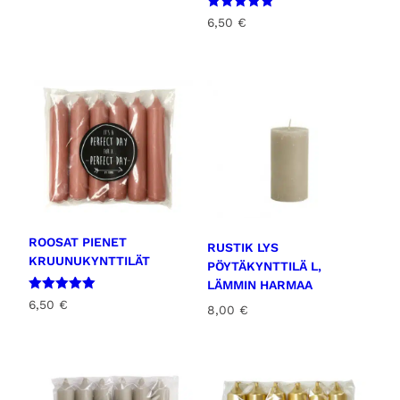
Arvostelu
6,50
€
tuotteesta:
5.00
/ 5
ROOSAT PIENET
RUSTIK LYS
KRUUNUKYNTTILÄT
PÖYTÄKYNTTILÄ L,
LÄMMIN HARMAA
Arvostelu
6,50
€
8,00
€
tuotteesta:
5.00
/ 5