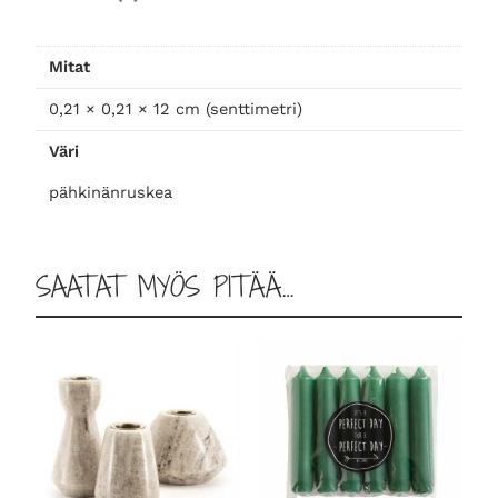
i
l
Mitat
ä
t
0,21 × 0,21 × 12 cm (senttimetri)
,
Väri
p
ä
pähkinänruskea
h
k
i
SAATAT MYÖS PITÄÄ…
n
ä
m
ä
ä
r
ä