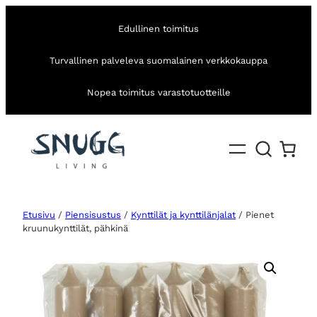
Edullinen toimitus
Turvallinen palveleva suomalainen verkkokauppa
Nopea toimitus varastotuotteille
Etusivu
/
Piensisustus
/
Kynttilät ja kynttilänjalat
/ Pienet
kruunukynttilät, pähkinä