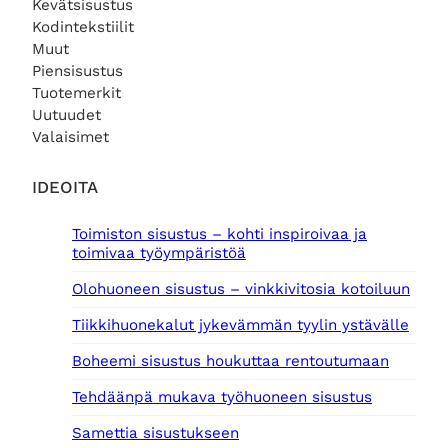
Kevätsisustus
n
i
0
,
e
n
Kodintekstiilit
0
n
t
Muut
€
0
h
a
.
Piensisustus
i
o
€
Tuotemerkit
n
n
.
Uutuudet
t
:
Valaisimet
a
5
o
9
l
,
IDEOITA
i
0
:
0
Toimiston sisustus – kohti inspiroivaa ja
7
toimivaa työympäristöä
5
€
,
.
Olohuoneen sisustus – vinkkivitosia kotoiluun
0
0
Tiikkihuonekalut jykevämmän tyylin ystävälle
€
Boheemi sisustus houkuttaa rentoutumaan
.
Tehdäänpä mukava työhuoneen sisustus
Samettia sisustukseen