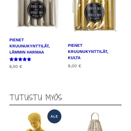
PIENET
PIENET
KRUUNUKYNTTILÄT,
KRUUNUKYNTTILÄT,
LÄMMIN HARMAA
KULTA
Arvostelu
9,00
€
6,50
€
tuotteesta:
5.00
/ 5
TUTUSTU MYÖS
ALE
T
U
O
T