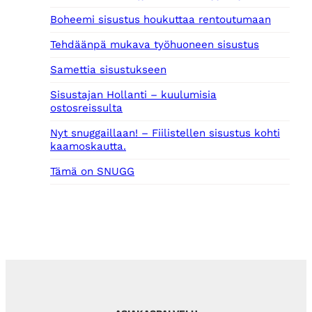
€
Boheemi sisustus houkuttaa rentoutumaan
.
Tehdäänpä mukava työhuoneen sisustus
Samettia sisustukseen
Sisustajan Hollanti – kuulumisia
ostosreissulta
Nyt snuggaillaan! – Fiilistellen sisustus kohti
kaamoskautta.
Tämä on SNUGG