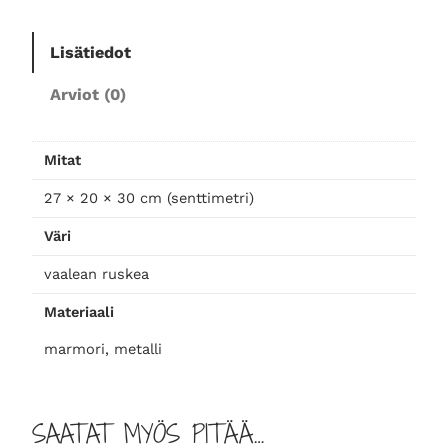
t
t
Lisätiedot
i
l
Arviot (0)
ä
n
j
Mitat
a
l
27 × 20 × 30 cm (senttimetri)
a
Väri
t
,
vaalean ruskea
k
Materiaali
o
l
marmori, metalli
m
e
n
SAATAT MYÖS PITÄÄ…
s