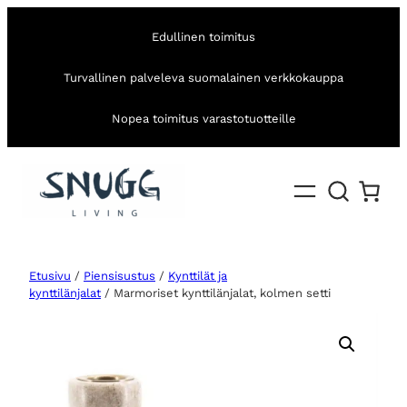
Edullinen toimitus
Turvallinen palveleva suomalainen verkkokauppa
Nopea toimitus varastotuotteille
Etusivu
/
Piensisustus
/
Kynttilät ja
kynttilänjalat
/ Marmoriset kynttilänjalat, kolmen setti