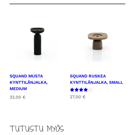
e
t
t
i
m
ä
ä
r
ä
SQUAND MUSTA
SQUAND RUSKEA
KYNTTILÄNJALKA,
KYNTTILÄNJALKA, SMALL
MEDIUM
Arvostel
27,00
€
32,00
€
u
tuotteest
a:
4.00
/ 5
TUTUSTU MYÖS