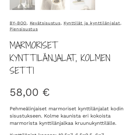
BY-BOO
, 
Kevätsisustus
, 
Kynttilät ja kynttilänjalat
, 
Piensisustus
MARMORISET
KYNTTILÄNJALAT, KOLMEN
SETTI
58,00
€
Pehmeälinjaiset marmoriset kynttilänjalat kodin
sisustukseen. Kolme kaunista eri kokoista
marmorista kynttilänjalkaa kruunukynttilälle.