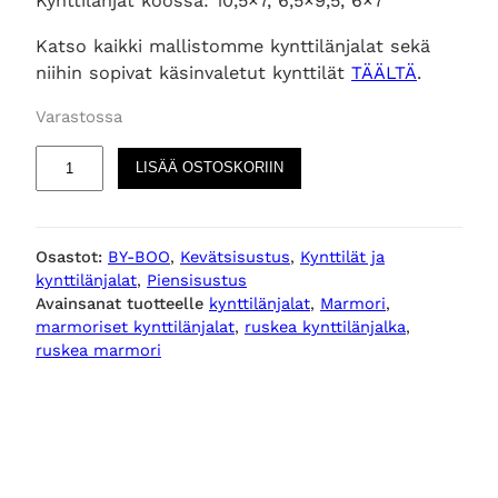
Kynttilänjat koossa: 10,5×7, 6,5×9,5, 6×7
Katso kaikki mallistomme kynttilänjalat sekä
niihin sopivat käsinvaletut kynttilät
TÄÄLTÄ
.
Varastossa
M
LISÄÄ OSTOSKORIIN
a
r
m
Osastot:
BY-BOO
, 
Kevätsisustus
, 
Kynttilät ja
o
kynttilänjalat
, 
Piensisustus
r
Avainsanat tuotteelle
kynttilänjalat
, 
Marmori
, 
i
marmoriset kynttilänjalat
, 
ruskea kynttilänjalka
, 
s
ruskea marmori
e
t
k
y
n