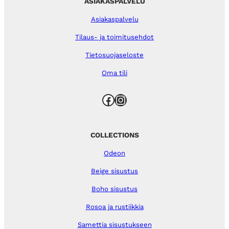
ASIAKASPALVELU
Asiakaspalvelu
Tilaus- ja toimitusehdot
Tietosuojaseloste
Oma tili
Facebook
Instagram
COLLECTIONS
Odeon
Beige sisustus
Boho sisustus
Rosoa ja rustiikkia
Samettia sisustukseen