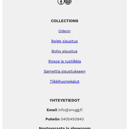
Facebook
Instagram
COLLECTIONS
Odeon
Beige sisustus
Boho sisustus
Rosoa ja rustiikkia
Samettia sisustukseen
Tiikkihuonekalut
YHTEYSTIEDOT
Email
info@snugg.fi
Puhelin
0405450940
Noutovarasto ja showroom