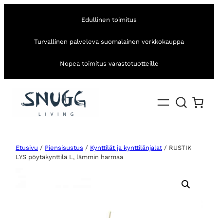
Edullinen toimitus
Turvallinen palveleva suomalainen verkkokauppa
Nopea toimitus varastotuotteille
Etusivu
/
Piensisustus
/
Kynttilät ja kynttilänjalat
/ RUSTIK
LYS pöytäkynttilä L, lämmin harmaa