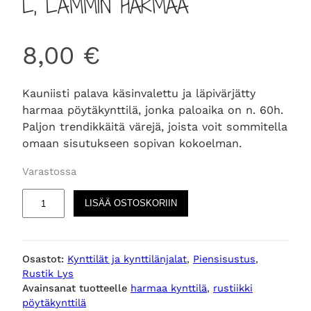
L, LÄMMIN HARMAA
8,00
€
Kauniisti palava käsinvalettu ja läpivärjätty
harmaa pöytäkynttilä, jonka paloaika on n. 60h.
Paljon trendikkäitä värejä, joista voit sommitella
omaan sisutukseen sopivan kokoelman.
Varastossa
R
LISÄÄ OSTOSKORIIN
U
S
T
Osastot:
Kynttilät ja kynttilänjalat
, 
Piensisustus
, 
I
Rustik Lys
K
Avainsanat tuotteelle
harmaa kynttilä
, 
rustiikki
L
pöytäkynttilä