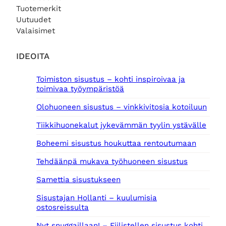
5
€
0
i
o
Tuotemerkit
,
.
0
n
n
Uutuudet
0
t
:
0
€
Valaisimet
a
8
.
o
5
€
l
,
IDEOITA
.
i
0
:
0
Toimiston sisustus – kohti inspiroivaa ja
1
toimivaa työympäristöä
4
€
0
.
Olohuoneen sisustus – vinkkivitosia kotoiluun
,
0
Tiikkihuonekalut jykevämmän tyylin ystävälle
0
Boheemi sisustus houkuttaa rentoutumaan
€
.
Tehdäänpä mukava työhuoneen sisustus
Samettia sisustukseen
Sisustajan Hollanti – kuulumisia
ostosreissulta
Nyt snuggaillaan! – Fiilistellen sisustus kohti