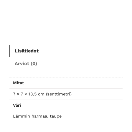
Y
S
p
ö
y
t
ä
k
Lisätiedot
y
Arviot (0)
n
t
t
Mitat
i
l
7 × 7 × 13,5 cm (senttimetri)
ä
Väri
L
,
Lämmin harmaa, taupe
l
ä