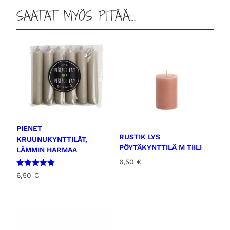
m
SAATAT MYÖS PITÄÄ…
m
i
n
h
a
r
m
a
a
m
PIENET
RUSTIK LYS
KRUUNUKYNTTILÄT,
ä
PÖYTÄKYNTTILÄ M TIILI
LÄMMIN HARMAA
ä
6,50
€
r
Arvostelu
6,50
€
ä
tuotteesta:
5.00
/ 5