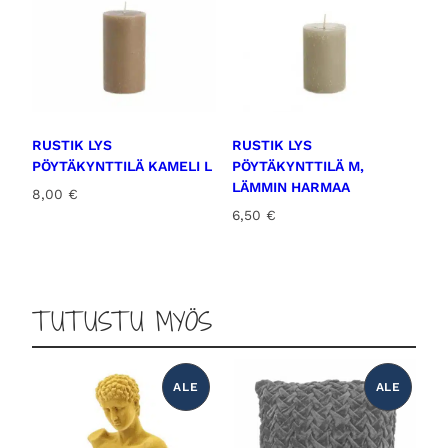
RUSTIK LYS
RUSTIK LYS
PÖYTÄKYNTTILÄ KAMELI L
PÖYTÄKYNTTILÄ M,
LÄMMIN HARMAA
8,00
€
6,50
€
TUTUSTU MYÖS
ALE
ALE
T
T
U
U
O
O
T
T
E
E