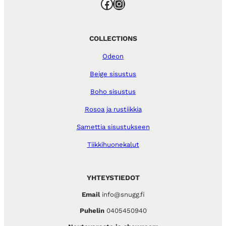
Facebook
Instagram
COLLECTIONS
Odeon
Beige sisustus
Boho sisustus
Rosoa ja rustiikkia
Samettia sisustukseen
Tiikkihuonekalut
YHTEYSTIEDOT
Email
info@snugg.fi
Puhelin
0405450940