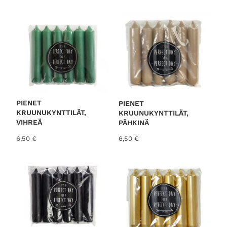
o
r
t
e
d
b
y
l
PIENET
a
PIENET
KRUUNUKYNTTILÄT,
KRUUNUKYNTTILÄT,
t
VIHREÄ
PÄHKINÄ
e
6,50
€
6,50
€
s
t