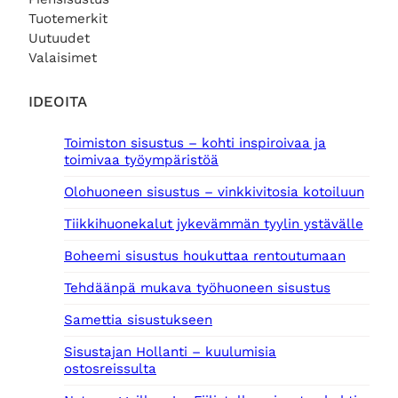
Tuotemerkit
Uutuudet
Valaisimet
IDEOITA
Toimiston sisustus – kohti inspiroivaa ja
toimivaa työympäristöä
Olohuoneen sisustus – vinkkivitosia kotoiluun
Tiikkihuonekalut jykevämmän tyylin ystävälle
Boheemi sisustus houkuttaa rentoutumaan
Tehdäänpä mukava työhuoneen sisustus
Samettia sisustukseen
Sisustajan Hollanti – kuulumisia
ostosreissulta