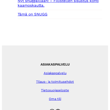
Nyt snuggaillaan! – Fiilistellen sisustus kohti
kaamoskautta.
Tämä on SNUGG
ASIAKASPALVELU
Asiakaspalvelu
Tilaus- ja toimitusehdot
Tietosuojaseloste
Oma tili