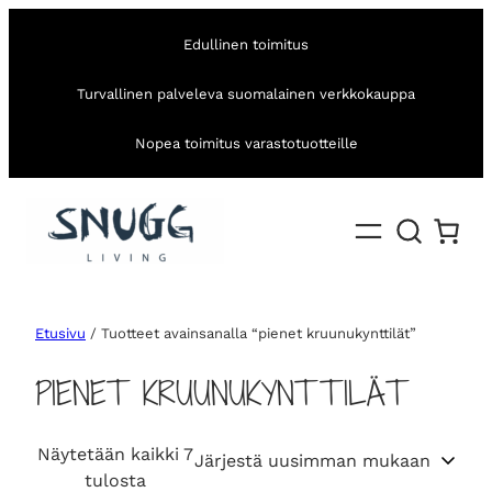
Edullinen toimitus
Turvallinen palveleva suomalainen verkkokauppa
Nopea toimitus varastotuotteille
Etusivu
/ Tuotteet avainsanalla “pienet kruunukynttilät”
PIENET KRUUNUKYNTTILÄT
Näytetään kaikki 7
S
tulosta