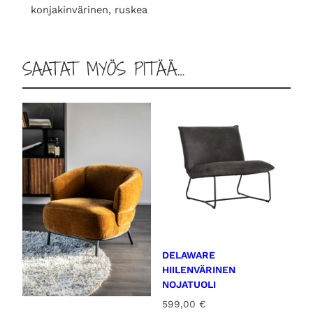
j
konjakinvärinen, ruskea
a
k
i
SAATAT MYÖS PITÄÄ…
n
v
ä
r
i
n
e
n
m
ä
ä
DELAWARE
r
HIILENVÄRINEN
ä
NOJATUOLI
599,00
€