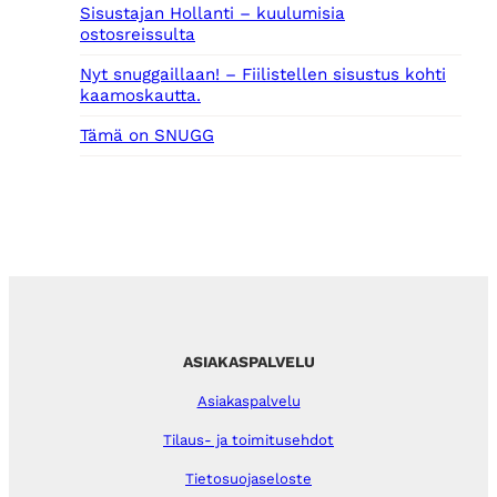
Sisustajan Hollanti – kuulumisia
ostosreissulta
Nyt snuggaillaan! – Fiilistellen sisustus kohti
kaamoskautta.
Tämä on SNUGG
ASIAKASPALVELU
Asiakaspalvelu
Tilaus- ja toimitusehdot
Tietosuojaseloste