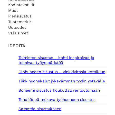
Kodintekstiilit
Muut
Piensisustus
Tuotemerkit
Uutuudet
Valaisimet
IDEOITA
Toimiston sisustus – kohti inspiroivaa ja
toimivaa työympäristöä
Olohuoneen sisustus – vinkkivitosia kotoiluun
Tiikkihuonekalut jykevämmän tyylin ystävälle
Boheemi sisustus houkuttaa rentoutumaan
Tehdäänpä mukava työhuoneen sisustus
Samettia sisustukseen