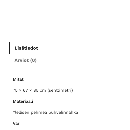
j
a
t
u
o
l
Lisätiedot
i
,
Arviot (0)
g
l
a
Mitat
m
o
75 × 67 × 85 cm (senttimetri)
u
Materiaali
r
k
Ylellisen pehmeä puhvelinnahka
o
Väri
n