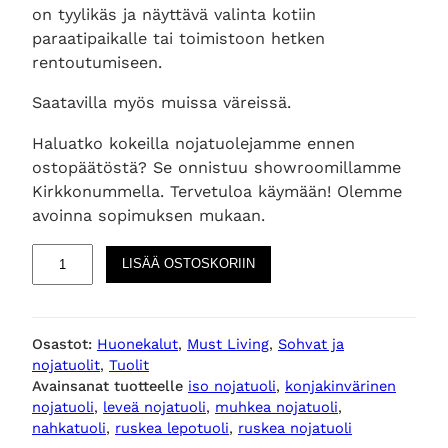
on tyylikäs ja näyttävä valinta kotiin
paraatipaikalle tai toimistoon hetken
rentoutumiseen.
Saatavilla myös muissa väreissä.
Haluatko kokeilla nojatuolejamme ennen
ostopäätöstä? Se onnistuu showroomillamme
Kirkkonummella. Tervetuloa käymään! Olemme
avoinna sopimuksen mukaan.
L
LISÄÄ OSTOSKORIIN
i
b
e
Osastot:
Huonekalut
, 
Must Living
, 
Sohvat ja
r
nojatuolit
, 
Tuolit
t
Avainsanat tuotteelle
iso nojatuoli
, 
konjakinvärinen
y
nojatuoli
, 
leveä nojatuoli
, 
muhkea nojatuoli
, 
n
nahkatuoli
, 
ruskea lepotuoli
, 
ruskea nojatuoli
o