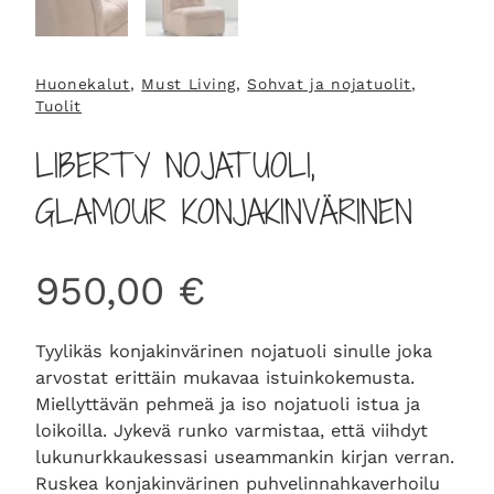
Huonekalut
, 
Must Living
, 
Sohvat ja nojatuolit
, 
Tuolit
LIBERTY NOJATUOLI,
GLAMOUR KONJAKINVÄRINEN
950,00
€
Tyylikäs konjakinvärinen nojatuoli sinulle joka
arvostat erittäin mukavaa istuinkokemusta.
Miellyttävän pehmeä ja iso nojatuoli istua ja
loikoilla. Jykevä runko varmistaa, että viihdyt
lukunurkkaukessasi useammankin kirjan verran.
Ruskea konjakinvärinen puhvelinnahkaverhoilu